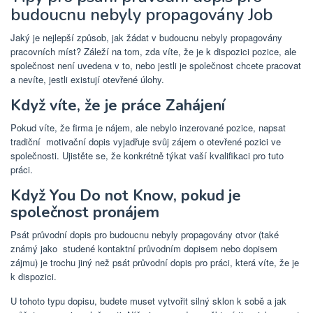
budoucnu nebyly propagovány Job
Jaký je nejlepší způsob, jak žádat v budoucnu nebyly propagovány
pracovních míst? Záleží na tom, zda víte, že je k dispozici pozice, ale
společnost není uvedena v to, nebo jestli je společnost chcete pracovat
a nevíte, jestli existují otevřené úlohy.
Když víte, že je práce Zahájení
Pokud víte, že firma je nájem, ale nebylo inzerované pozice, napsat
tradiční
motivační dopis vyjadřuje svůj zájem o otevřené pozici ve
společnosti. Ujistěte se, že konkrétně týkat vaší kvalifikaci pro tuto
práci.
Když You Do not Know, pokud je
společnost pronájem
Psát průvodní dopis pro budoucnu nebyly propagovány otvor (také
známý jako
studené kontaktní průvodním dopisem nebo dopisem
zájmu) je trochu jiný než psát průvodní dopis pro práci, která víte, že je
k dispozici.
U tohoto typu dopisu, budete muset vytvořit silný sklon k sobě a jak