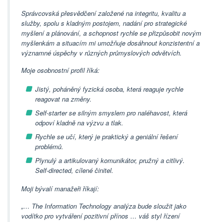
Správcovská přesvědčení založené na integritu, kvalitu a
služby, spolu s kladným postojem, nadání pro strategické
myšlení a plánování, a schopnost rychle se přizpůsobit novým
myšlenkám a situacím mi umožňuje dosáhnout konzistentní a
významné úspěchy v různých průmyslových odvětvích.
Moje osobnostní profil říká:
Jistý, poháněný fyzická osoba, která reaguje rychle
reagovat na změny.
Self-starter se silným smyslem pro naléhavost, která
odpoví kladně na výzvu a tlak.
Rychle se učí, který je praktický a geniální řešení
problémů.
Plynulý a artikulovaný komunikátor, pružný a citlivý.
Self-directed, cílené činitel.
Moji bývalí manažeři říkají:
„… The Information Technology analýza bude sloužit jako
vodítko pro vytváření pozitivní přínos … váš styl řízení