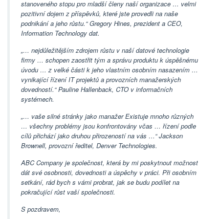
stanoveného stopu pro mladší členy naší organizace … velmi
pozitivní dojem z příspěvků, které jste provedli na naše
podnikání a jeho růstu.“ Gregory Hines, prezident a CEO,
Information Technology dat.
„… nejdůležitějším zdrojem růstu v naší datové technologie
firmy … schopen zaostřit tým a správu produktu k úspěšnému
úvodu … z velké části k jeho vlastním osobním nasazením …
vynikající řízení IT projektů a provozních manažerských
dovedností.“ Pauline Hallenback, CTO v informačních
systémech.
„… vaše silné stránky jako manažer Existuje mnoho různých
… všechny problémy jsou konfrontovány včas … řízení podle
cílů přichází jako druhou přirozeností na vás …“ Jackson
Brownell, provozní ředitel, Denver Technologies.
ABC Company je společnost, která by mi poskytnout možnost
dát své osobnosti, dovednosti a úspěchy v práci. Při osobním
setkání, rád bych s vámi probrat, jak se budu podílet na
pokračující růst vaší společnosti.
S pozdravem,