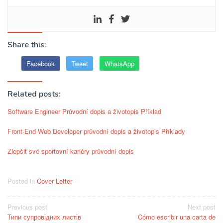
Share this:
Facebook
Tweet
WhatsApp
Related posts:
Software Engineer Průvodní dopis a životopis Příklad
Front-End Web Developer průvodní dopis a životopis Příklady
Zlepšit své sportovní kariéry průvodní dopis
Posted in
Cover Letter
Post
Previous post
Next post
Типи супровідних листів
Cómo escribir una carta de
navigation