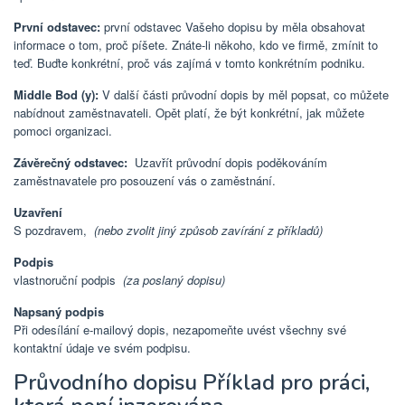
První odstavec:
první odstavec Vašeho dopisu by měla obsahovat
informace o tom, proč píšete. Znáte-li někoho, kdo ve firmě, zmínit to
teď. Buďte konkrétní, proč vás zajímá v tomto konkrétním podniku.
Middle Bod (y):
V další části průvodní dopis by měl popsat, co můžete
nabídnout zaměstnavateli. Opět platí, že být konkrétní, jak můžete
pomoci organizaci.
Závěrečný odstavec:
Uzavřít průvodní dopis poděkováním
zaměstnavatele pro posouzení vás o zaměstnání.
Uzavření
S pozdravem,
(nebo zvolit jiný způsob zavírání z příkladů)
Podpis
vlastnoruční podpis
(za poslaný dopisu)
Napsaný podpis
Při odesílání e-mailový dopis, nezapomeňte uvést všechny své
kontaktní údaje ve svém podpisu.
Průvodního dopisu Příklad pro práci,