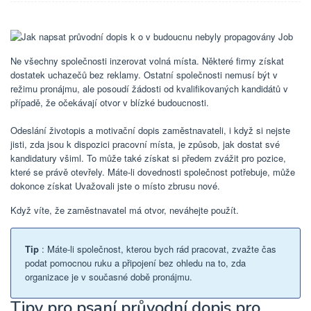
Ne všechny společnosti inzerovat volná místa. Některé firmy získat
dostatek uchazečů bez reklamy. Ostatní společnosti nemusí být v
režimu pronájmu, ale posoudí žádosti od kvalifikovaných kandidátů v
případě, že očekávají otvor v blízké budoucnosti.
Odeslání životopis a motivační dopis zaměstnavateli, i když si nejste
jisti, zda jsou k dispozici pracovní místa, je způsob, jak dostat své
kandidatury všiml. To může také získat si předem zvážit pro pozice,
které se právě otevřely. Máte-li dovednosti společnost potřebuje, může
dokonce získat Uvažovali jste o místo zbrusu nové.
Když víte, že zaměstnavatel má otvor, neváhejte použít.
Tip
: Máte-li společnost, kterou bych rád pracovat, zvažte čas
podat pomocnou ruku a připojení bez ohledu na to, zda
organizace je v současné době pronájmu.
Tipy pro psaní průvodní dopis pro