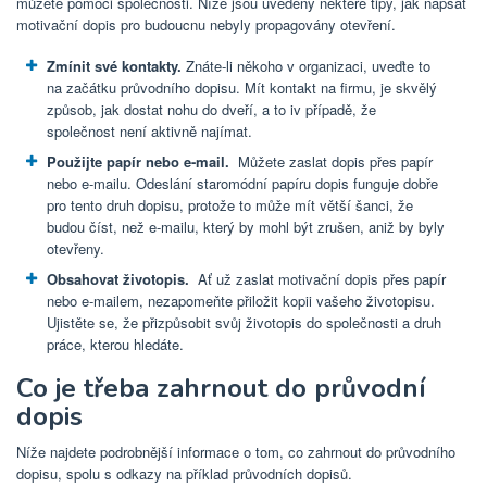
můžete pomoci společnosti. Níže jsou uvedeny některé tipy, jak napsat
motivační dopis pro budoucnu nebyly propagovány otevření.
Zmínit své kontakty.
Znáte-li někoho v organizaci, uveďte to
na začátku průvodního dopisu. Mít kontakt na firmu, je skvělý
způsob, jak dostat nohu do dveří, a to iv případě, že
společnost není aktivně najímat.
Použijte papír nebo e-mail.
Můžete zaslat dopis přes papír
nebo e-mailu. Odeslání staromódní papíru dopis funguje dobře
pro tento druh dopisu, protože to může mít větší šanci, že
budou číst, než e-mailu, který by mohl být zrušen, aniž by byly
otevřeny.
Obsahovat životopis.
Ať už zaslat motivační dopis přes papír
nebo e-mailem, nezapomeňte přiložit kopii vašeho životopisu.
Ujistěte se, že přizpůsobit svůj životopis do společnosti a druh
práce, kterou hledáte.
Co je třeba zahrnout do průvodní
dopis
Níže najdete podrobnější informace o tom, co zahrnout do průvodního
dopisu, spolu s odkazy na příklad průvodních dopisů.