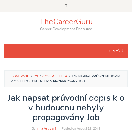
Skip
to
content
TheCareerGuru
Career Development Resource
MENU
HOMEPAGE
/
CS
/
COVER LETTER
/
JAK NAPSAT PRŮVODNÍ DOPIS
K O V BUDOUCNU NEBYLY PROPAGOVÁNY JOB
Jak napsat průvodní dopis k o
v budoucnu nebyly
propagovány Job
By
Irma Astryani
Posted on
August 29, 2019