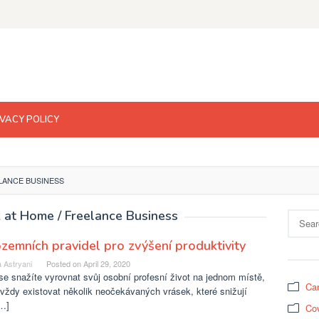
IVACY POLICY
LANCE BUSINESS
 at Home / Freelance Business
Search
for:
zemních pravidel pro zvýšení produktivity
 Astryani
Posted on
April 29, 2020
e snažíte vyrovnat svůj osobní profesní život na jednom místě,
Car
vždy existovat několik neočekávaných vrásek, které snižují
[…]
Cov