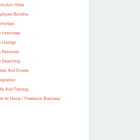
riculum Vitae
ployee Benefits
ernships
 Interviews
 Listings
b Resumes
b Searching
ters And Emails
ignation
lls And Training
rk At Home / Freelance Business