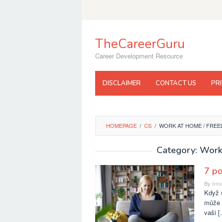
Skip
to
content
TheCareerGuru
Career Development Resource
DISCLAIMER
CONTACT US
PR
HOMEPAGE
/
CS
/
WORK AT HOME / FREE
Category: Work
7 po
By
Irma
Když s
může 
vaši 