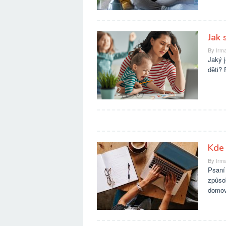
Jak 
By
Irma
Jaký j
děti?
Kde 
By
Irma
Psaní 
způsob
domov