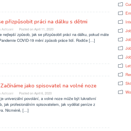
Cur
Em
se přizpůsobit práci na dálku s dětmi
Int
 Astryani
Posted on
April 11, 2020
Job
e nejlepší způsob, jak se přizpůsobit práci na dálku, pokud máte
Job
 Pandemie COVID-19 mění způsob práce lidí. Rodiče […]
Jo
Jo
Let
Res
Ski
Začínáme jako spisovatel na volné noze
Wo
 Astryani
Posted on
April 6, 2020
je univerzální povolání, a volné noze může být lukrativní
, jak profesionálním spisovatelem, jak vydělat peníze z
a. Nicméně, […]