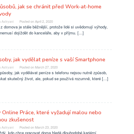
ůsobů, jak se chránit před Work-at-home
vody
 Astryani
Posted on
April 2, 2020
z domova je stále běžnější, protože lidé si uvědomují výhody,
nemusí dojíždět do kanceláře, aby v příjmu. […]
oby, jak vydělat peníze s vaší Smartphone
 Astryani
Posted on
March 27, 2020
působy, jak vydělávat peníze s telefonu nejsou nutně způsob,
skat skutečný život, ale, pokud se používá rozumně, které […]
 Online Práce, které vyžadují malou nebo
nou zkušenost
 Astryani
Posted on
March 23, 2020
ždý, kdo chce pracovat doma hledá dlouhodobé kariérní