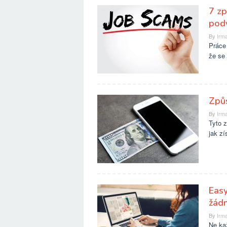
7 zp
pod
By
Irma
Práce 
že se 
Způs
By
Irma
Tyto z
jak zí
Easy
žád
By
Irma
Ne ka