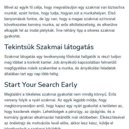
Mivel az egyik fő célja, hogy megvalósuljon egy szakmai van biztosítva
munkát, ezért fontos, hogy tudja, hogyan süt a munkahelyen. Első
benyomások fontos, de így van, hogy a magas szakmai színvonal
következetes kemény munka, az erős elkötelezettség, és elkerülve
elkapják fel az irodai pletykák. Íme néhány tipp a sikeres szakmai
gyakorlat.
Tekintsük Szakmai látogatás
Szakmai látogatás egy tevékenység főiskolai hallgatók is részt tudjon
meg többet a konkrét karrier. Job árnyékoló kapcsolatban felmerülő
megfigyelése másik szakember a munka, és árnyékolási feladatok
általában tart egy nap több hétig.
Start Your Search Early
Megtalálni a tökéletes szakmai gyakorlat nem mindig könnyű. Erős
verseny folyik a nyári szakmai. Az egyik legjobb módja, hogy
megbizonyosodjon arról, hogy kapsz egy nyári gyakorlat a területen az,
hogy kezdenek elején. Lehetőségek a pénzügy, az újságírás, és a
kormány gyakran alkalmazási határidők már októberben. Elkészítésével
az önéletrajz és motivációs levél előre, akkor lesz kész, küldje el
jelentkezését a szakmai kiküldték.