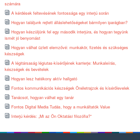
számára
A kérdések feltevésének fontossága egy interjú során
Hogyan találjunk rejtett álláslehetőségeket bármilyen iparágban?
Hogyan készüljünk fel egy második interjúra, és hogyan tegyünk
ismét jó benyomást
Hogyan válhat üzleti elemzővé: munkakör, fizetés és szükséges
készségek
A légitársaság légiutas-kísérőjének karrierje: Munkaleírás,
készségek és bevételek
Hogyan lesz hatékony aktív hallgató
Fontos kommunikációs készségek Önéletrajzok és kísérőlevelek
Tanácsot, hogyan válhat egy tanár
Fontos Digital Media Tudás, hogy a munkáltatók Value
Interjú kérdés: „Mi az Ön Oktatási filozófia?”