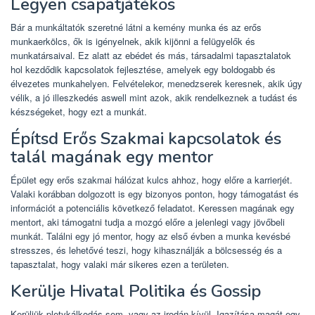
Legyen csapatjátékos
Bár a munkáltatók szeretné látni a kemény munka és az erős
munkaerkölcs, ők is igényelnek, akik kijönni a felügyelők és
munkatársaival. Ez alatt az ebédet és más, társadalmi tapasztalatok
hol kezdődik kapcsolatok fejlesztése, amelyek egy boldogabb és
élvezetes munkahelyen. Felvételekor, menedzserek keresnek, akik úgy
vélik, a jó illeszkedés aswell mint azok, akik rendelkeznek a tudást és
készségeket, hogy ezt a munkát.
Építsd Erős Szakmai kapcsolatok és
talál magának egy mentor
Épület egy erős szakmai hálózat kulcs ahhoz, hogy előre a karrierjét.
Valaki korábban dolgozott is egy bizonyos ponton, hogy támogatást és
információt a potenciális következő feladatot. Keressen magának egy
mentort, aki támogatni tudja a mozgó előre a jelenlegi vagy jövőbeli
munkát. Találni egy jó mentor, hogy az első évben a munka kevésbé
stresszes, és lehetővé teszi, hogy kihasználják a bölcsesség és a
tapasztalat, hogy valaki már sikeres ezen a területen.
Kerülje Hivatal Politika és Gossip
Kerüljük pletykálkodás sem, vagy az irodán kívül. Igazítása magát egy