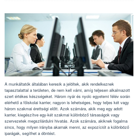
A munkáltatók általában keresik a jelöltek, akik rendelkeznek
tapasztalattal a területen, de nem kell várni, amíg teljesen alkalmazott
szert értékes készségeket. Három nyár és nyolc egyetemi félév során
elérhető a főiskolai karrier, nagyon is lehetséges, hogy teljes két vagy
három szakmai érettségi előtt. Azok számára, akik meg egy adott
karrier, kiegészítve egy-két szakmai különböző társaságok vagy
szervezetek megszilárdulni hivatás. Azok számára, akiknek fogalma
sincs, hogy milyen irányba akarnak menni, az expozíciót a különböző
iparágak, segíthet a döntést.