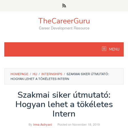
Skip
to
content
TheCareerGuru
Career Development Resource
MENU
HOMEPAGE
/
HU
/
INTERNSHIPS
/
SZAKMAI SIKER ÚTMUTATÓ:
HOGYAN LEHET A TÖKÉLETES INTERN
Szakmai siker útmutató:
Hogyan lehet a tökéletes
Intern
By
Irma Astryani
Posted on
November 18, 2019