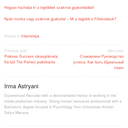
Hogyan hozhatja ki a legtöbbet szakmai gyakorlatából
Nyári munka vagy szakmai gyakorlat – Mi a legjobb a Főiskolások?
Posted in
Internships
Post
Previous post
Next post
Prakses Success rokasgrāmata:
Стажировки Руководство
navigation
Kā būt The Perfect praktikante
успеха: Как быть Идеальный
Intern
Irma Astryani
Experienced Recruiter with a demonstrated history of working in the
media production industry.
Strong human resources professional
with a
Bachelor's degree focused in Psychology from Universitas Kristen
Satya Wacana.