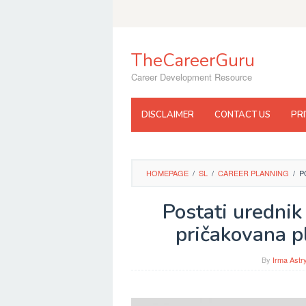
Skip
to
content
TheCareerGuru
Career Development Resource
DISCLAIMER
CONTACT US
PR
HOMEPAGE
/
SL
/
CAREER PLANNING
/
P
Postati urednik
pričakovana p
By
Irma Astr