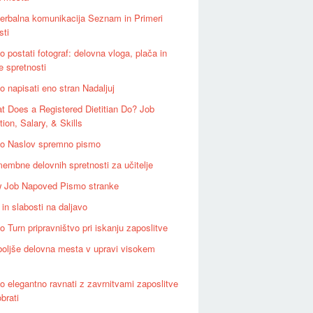
erbalna komunikacija Seznam in Primeri
sti
 postati fotograf: delovna vloga, plača in
e spretnosti
o napisati eno stran Nadaljuj
t Does a Registered Dietitian Do? Job
tion, Salary, & Skills
o Naslov spremno pismo
embne delovnih spretnosti za učitelje
 Job Napoved Pismo stranke
in slabosti na daljavo
 Turn pripravništvo pri iskanju zaposlitve
boljše delovna mesta v upravi visokem
o elegantno ravnati z zavrnitvami zaposlitve
brati