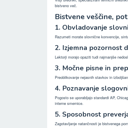
bistveno več.
Bistvene veščine, po
1. Obvladovanje slovnič
Razumeti morate slovnične konvencije, sintak
2. Izjemna pozornost d
Lektorji morajo opaziti tudi najmanjše nedos
3. Močne pisne in pre
Preoblikovanje nejasnih stavkov in izboljša
4. Poznavanje slogovn
Pogosto se uporabljajo standardi AP, Chica
interne smernice.
5. Sposobnost preverja
Zagotavljanje natančnosti je bistvenega pome