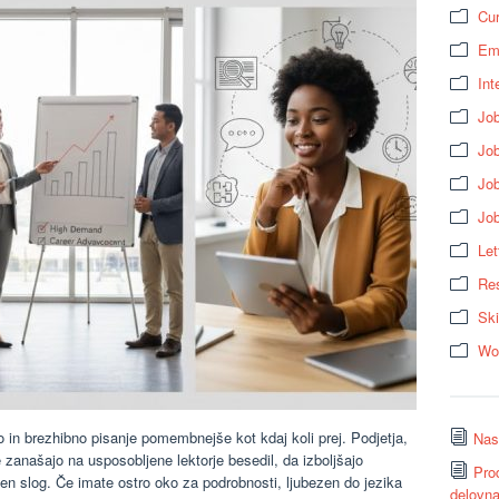
Cur
Em
Int
Job
Job
Jo
Jo
Let
Res
Ski
Wo
tno in brezhibno pisanje pomembnejše kot kdaj koli prej. Podjetja,
Nasv
 zanašajo na usposobljene lektorje besedil, da izboljšajo
Pro
den slog. Če imate ostro oko za podrobnosti, ljubezen do jezika
delovn