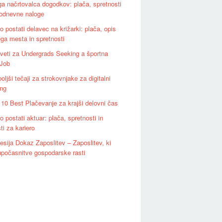
ga načrtovalca dogodkov: plača, spretnosti
kodnevne naloge
 postati delavec na križarki: plača, opis
ga mesta in spretnosti
veti za Undergrads Seeking a športna
 Job
oljši tečaji za strokovnjake za digitalni
ing
 10 Best Plačevanje za krajši delovni čas
 postati aktuar: plača, spretnosti in
i za kariero
esija Dokaz Zaposlitev – Zaposlitev, ki
upočasnitve gospodarske rasti