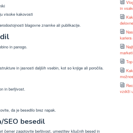
Vlo
niki
in vsa
ju visoke kakovosti
Kako
delovne
 verodostojnosti blagovne znamke ali publikacije.
Nas
dil
kariera
sebino in panogo.
Najb
market
Top
trukture in jasnosti daljših vsebin, kot so knjige ali poročila.
Kako
možnost
Rec
n in berljivost.
vzdrži 
ovite, da je besedilo brez napak.
ih/SEO besedil
pri čemer zagotovite berljivost, umestitev ključnih besed in