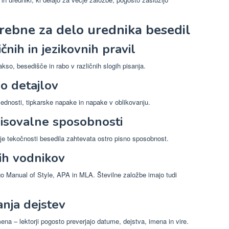
trebne za delo urednika besedil
nih in jezikovnih pravil
so, besedišče in rabo v različnih slogih pisanja.
o detajlov
lednosti, tipkarske napake in napake v oblikovanju.
pisovalne sposobnosti
nje tekočnosti besedila zahtevata ostro pisno sposobnost.
ih vodnikov
go Manual of Style, APA in MLA. Številne založbe imajo tudi
nja dejstev
na – lektorji pogosto preverjajo datume, dejstva, imena in vire.