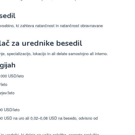
sedil
 vsebino, ki zahteva natančnost in natančnost obravnavane
lač za urednike besedil
je, specializacijo, lokacijo in ali delate samostojno ali interno.
gijah
000 USD/leto
leto
jev/leto
0 USD/leto
0 USD na uro ali 0,02–0,08 USD na besedo, odvisno od
ki in uredniki, ki delajo za večje založbe, pogosto zaslužijo