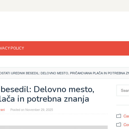
IVACY POLICY
OSTATI UREDNIK BESEDIL: DELOVNO MESTO, PRIČAKOVANA PLAČA IN POTREBNA Z
 besedil: Delovno mesto,
Search
for:
lača in potrebna znanja
yani
Posted on
November 29, 2025
Car
Cov