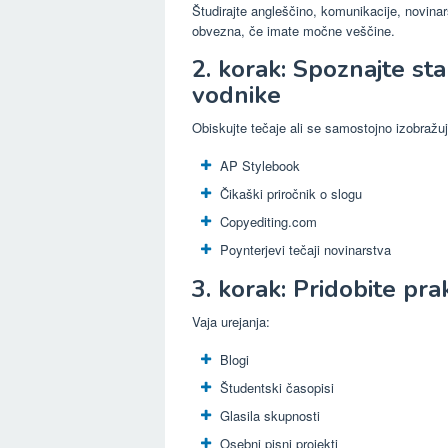
Študirajte angleščino, komunikacije, novinar
obvezna, če imate močne veščine.
2. korak: Spoznajte st
vodnike
Obiskujte tečaje ali se samostojno izobražuj
AP Stylebook
Čikaški priročnik o slogu
Copyediting.com
Poynterjevi tečaji novinarstva
3. korak: Pridobite pra
Vaja urejanja:
Blogi
Študentski časopisi
Glasila skupnosti
Osebni pisni projekti