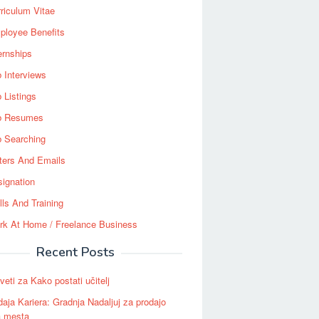
riculum Vitae
ployee Benefits
ernships
 Interviews
 Listings
b Resumes
b Searching
ters And Emails
ignation
lls And Training
rk At Home / Freelance Business
Recent Posts
eti za Kako postati učitelj
daja Kariera: Gradnja Nadaljuj za prodajo
a mesta