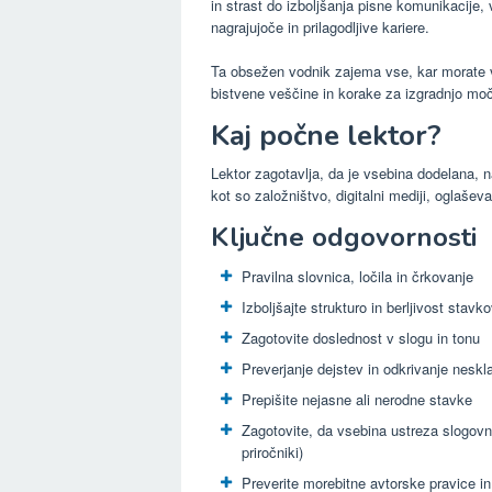
in strast do izboljšanja pisne komunikacij
nagrajujoče in prilagodljive kariere.
Ta obsežen vodnik zajema vse, kar morate ved
bistvene veščine in korake za izgradnjo moč
Kaj počne lektor?
Lektor zagotavlja, da je vsebina dodelana, n
kot so založništvo, digitalni mediji, oglašev
Ključne odgovornosti
Pravilna slovnica, ločila in črkovanje
Izboljšajte strukturo in berljivost stavk
Zagotovite doslednost v slogu in tonu
Preverjanje dejstev in odkrivanje neskla
Prepišite nejasne ali nerodne stavke
Zagotovite, da vsebina ustreza slogovn
priročniki)
Preverite morebitne avtorske pravice in