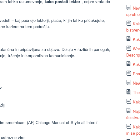
e, vam lahko razumevanje,
kako postati lektor
, odpre vrata do
Nev
spretno
eti – kaj počnejo lektorji, plače, ki jih lahko pričakujete,
Kako
ne kariere na tem področju.
bistven
Kak
Wha
atančna in pripravljena za objavo. Deluje v različnih panogah,
Descrip
anje, trženje in korporativno komuniciranje.
Kak
Pom
New
ov
The 
Kako
dij
Naj
šolstvu
im smernicam (AP, Chicago Manual of Style ali interni
Kak
in se po
 ustrezne vire