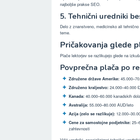
najboljše prakse SEO.
5. Tehnični uredniki be
Delo z znanstveno, medicinsko ali tehnično
teme.
Pričakovanja glede p
Plače lektorjev se razlikujejo glede na izkušn
Povprečna plača po re
Združene države Amerike:
45.000–70.
Združeno kraljestvo:
24.000–40.000 £/
Kanada:
40.000–60.000 kanadskih dolar
Avstralija:
55.000–80.000 AUD/leto
Azija (zelo se razlikuje):
12.000–30.00
Cene za samostojne podjetnike:
25–6
zahtevnosti
Višji uredniki, specializirani tehnični uredni