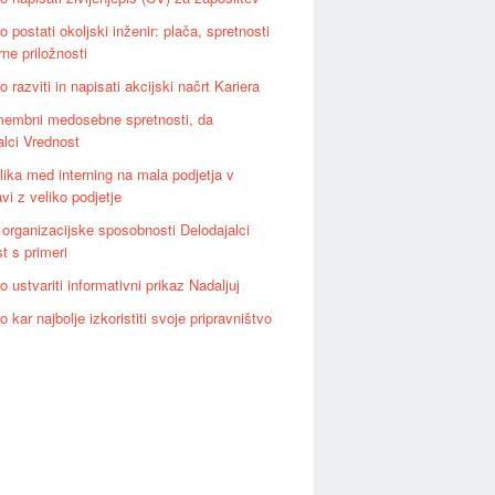
 postati okoljski inženir: plača, spretnosti
rne priložnosti
 razviti in napisati akcijski načrt Kariera
embni medosebne spretnosti, da
alci Vrednost
lika med interning na mala podjetja v
vi z veliko podjetje
 organizacijske sposobnosti Delodajalci
t s primeri
 ustvariti informativni prikaz Nadaljuj
 kar najbolje izkoristiti svoje pripravništvo