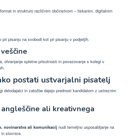
 format in strukturo različnim občinstvom – tiskanim, digitalnim
ri pisanju na svobodi kot pri pisanju v podjetjih.
 veščine
, ohranjanje spletne prisotnosti in povezovanje s kolegi v
eh.
ko postati ustvarjalni pisatelj
i delodajalci in založbe dajejo prednost kandidatom z ustreznim
z angleščine ali kreativnega
e, novinarstva ali komunikacij
nudi temeljno usposabljanje na
 in slovnice.