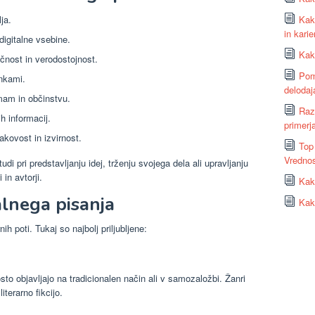
ja.
Kako
in karie
 digitalne vsebine.
Kako
čnost in verodostojnost.
Pom
ankami.
delodaj
rmam in občinstvu.
Raz
h informacij.
primerja
akovost in izvirnost.
Top
Vrednos
udi pri predstavljanju idej, trženju svojega dela ali upravljanju
in avtorji.
Kako
alnega pisanja
Kako
ih poti. Tukaj so najbolj priljubljene:
sto objavljajo na tradicionalen način ali v samozaložbi. Žanri
iterarno fikcijo.