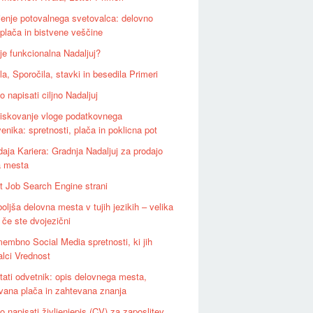
ljenje potovalnega svetovalca: delovno
plača in bistvene veščine
 je funkcionalna Nadaljuj?
a, Sporočila, stavki in besedila Primeri
 napisati ciljno Nadaljuj
iskovanje vloge podatkovnega
enika: spretnosti, plača in poklicna pot
daja Kariera: Gradnja Nadaljuj za prodajo
a mesta
t Job Search Engine strani
oljša delovna mesta v tujih jezikih – velika
, če ste dvojezični
embno Social Media spretnosti, ki jih
alci Vrednost
tati odvetnik: opis delovnega mesta,
vana plača in zahtevana znanja
 napisati življenjepis (CV) za zaposlitev