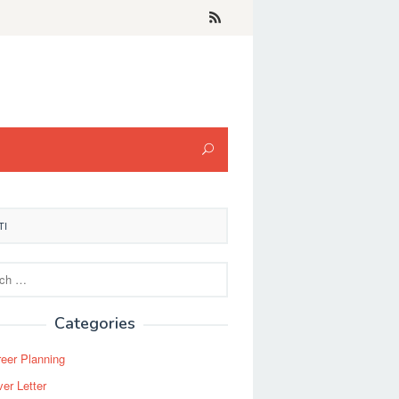
TI
Categories
eer Planning
er Letter