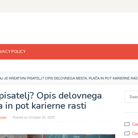
IVACY POLICY
AJ JE KREATIVNI PISATELJ? OPIS DELOVNEGA MESTA, PLAČA IN POT KARIERNE RAS
 pisatelj? Opis delovnega
Search
for:
 in pot karierne rasti
ryani
Posted on
October 30, 2025
Car
Cov