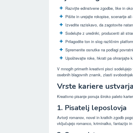
Razvijte edinstvene zgodbe, like in okol
Pišite in urejajte rokopise, scenarije ali
Izvedite raziskavo, da zagotovite natan
Sodelujte z uredniki, producenti ali str
Prilagodite ton in slog različnim platfo
Spremenite osnutke na podlagi povratni
Upoštevajte roke, hkrati pa ohranjajte k
V mnogih primerih kreativni pisci sodelujejo t
osebnih blagovnih znamk, zlasti svobodnjaki 
Vrste kariere ustvarj
Kreativno pisanje ponuja široko paleto kariern
1. Pisatelj leposlovja
Avtorji romanov, novel in kratkih zgodb pogo
vključujejo romanco, kriminalko, fantazijo in l