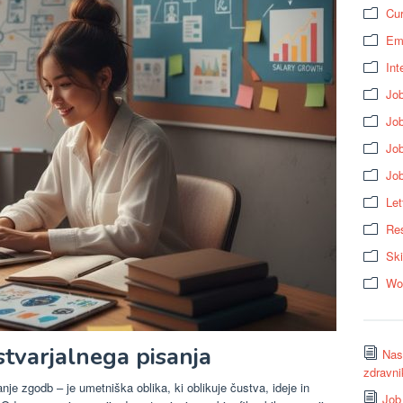
Cur
Em
Int
Job
Job
Jo
Jo
Let
Res
Ski
Wo
stvarjalnega pisanja
Nasv
zdravni
je zgodb – je umetniška oblika, ki oblikuje čustva, ideje in
Job 