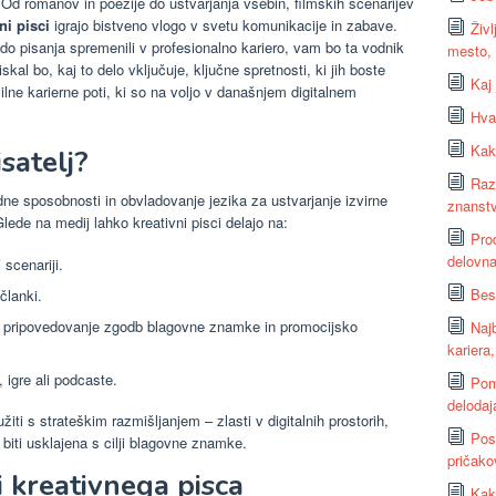
. Od romanov in poezije do ustvarjanja vsebin, filmskih scenarijev
ni pisci
igrajo bistveno vlogo v svetu komunikacije in zabave.
Živ
t do pisanja spremenili v profesionalno kariero, vam bo ta vodnik
mesto, 
skal bo, kaj to delo vključuje, ključne spretnosti, ki jih boste
Kaj
ilne karierne poti, ki so na voljo v današnjem digitalnem
Hval
Kako
satelj?
Raz
dne sposobnosti in obvladovanje jezika za ustvarjanje izvirne
znanstv
lede na medij lahko kreativni pisci delajo na:
Pro
delovn
scenariji.
Bes
članki.
, pripovedovanje zgodb blagovne znamke in promocijsko
Najb
kariera
, igre ali podcaste.
Pom
delodaj
iti s strateškim razmišljanjem – zlasti v digitalnih prostorih,
Pos
n biti usklajena s cilji blagovne znamke.
pričako
 kreativnega pisca
Kako