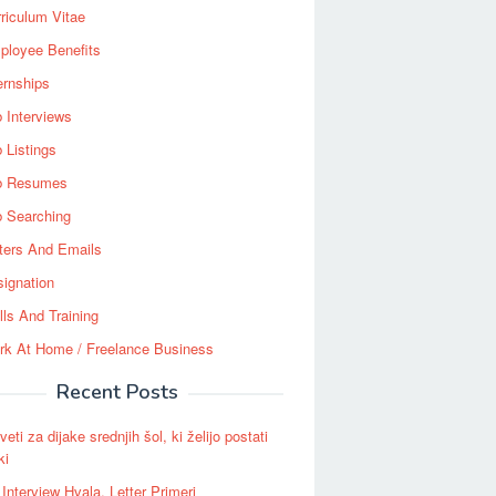
riculum Vitae
ployee Benefits
ernships
 Interviews
 Listings
b Resumes
b Searching
ters And Emails
ignation
lls And Training
rk At Home / Freelance Business
Recent Posts
eti za dijake srednjih šol, ki želijo postati
ki
Interview Hvala, Letter Primeri