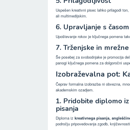
5. Prilagodljivost
Uspešen kreativni pisec lahko prilagodi ton,
ali multimedijskim.
6. Upravljanje s časom
Upoštevanje rokov je ključnega pomena tako p
7. Trženjske in mrežne
Še posebej za svobodnjake je promocija dela
panogi ključnega pomena za dolgoročni usp
Izobraževalna pot: Ka
Čeprav formalna izobrazba ni obvezna, mnog
akademskim ozadjem.
1. Pridobite diplomo i
pisanja
Diploma iz
kreativnega pisanja, angleščin
področju pripovedovanja zgodb, književnosti