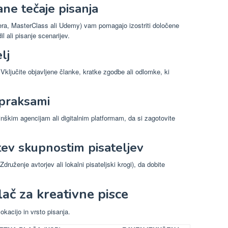
rane tečaje pisanja
sera, MasterClass ali Udemy) vam pomagajo izostriti določene
l ali pisanje scenarijev.
lj
Vključite objavljene članke, kratke zgodbe ali odlomke, ki
 praksami
inškim agencijam ali digitalnim platformam, da si zagotovite
itev skupnostim pisateljev
Združenje avtorjev ali lokalni pisateljski krogi), da dobite
ač za kreativne pisce
okacijo in vrsto pisanja.