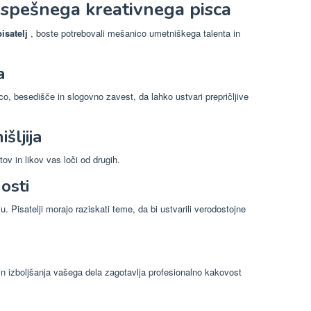
uspešnega kreativnega pisca
isatelj
, boste potrebovali mešanico umetniškega talenta in
a
ico, besedišče in slogovno zavest, da lahko ustvari prepričljive
šljija
tov in likov vas loči od drugih.
osti
. Pisatelji morajo raziskati teme, da bi ustvarili verodostojne
in izboljšanja vašega dela zagotavlja profesionalno kakovost