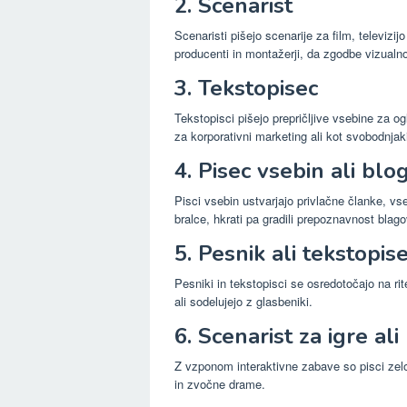
2. Scenarist
Scenaristi pišejo scenarije za film, televizij
producenti in montažerji, da zgodbe vizualno
3. Tekstopisec
Tekstopisci pišejo prepričljive vsebine za o
za korporativni marketing ali kot svobodnjak
4. Pisec vsebin ali blo
Pisci vsebin ustvarjajo privlačne članke, vs
bralce, hkrati pa gradili prepoznavnost bla
5. Pesnik ali tekstopis
Pesniki in tekstopisci se osredotočajo na rit
ali sodelujejo z glasbeniki.
6. Scenarist za igre al
Z vzponom interaktivne zabave so pisci zelo 
in zvočne drame.