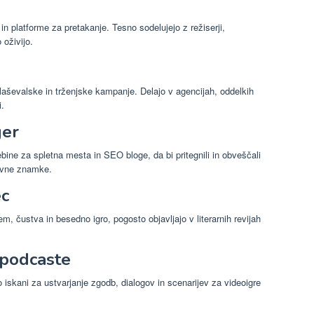
o in platforme za pretakanje. Tesno sodelujejo z režiserji,
 oživijo.
glaševalske in trženjske kampanje. Delajo v agencijah, oddelkih
i.
ger
ebine za spletna mesta in SEO bloge, da bi pritegnili in obveščali
govne znamke.
ec
em, čustva in besedno igro, pogosto objavljajo v literarnih revijah
i podcaste
iskani za ustvarjanje zgodb, dialogov in scenarijev za videoigre