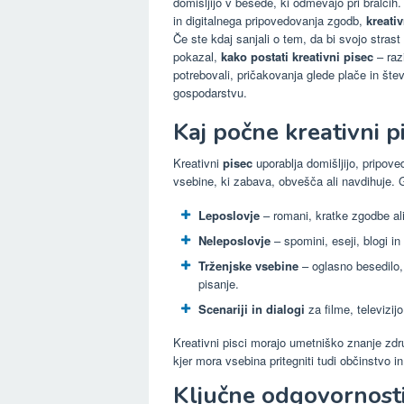
domišljijo v besede, ki odmevajo pri bralcih
in digitalnega pripovedovanja zgodb,
kreativ
Če ste kdaj sanjali o tem, da bi svojo stras
pokazal,
kako postati kreativni pisec
– razi
potrebovali, pričakovanja glede plače in štev
gospodarstvu.
Kaj počne kreativni pi
Kreativni
pisec
uporablja domišljijo, pripove
vsebine, ki zabava, obvešča ali navdihuje. G
Leposlovje
– romani, kratke zgodbe ali 
Neleposlovje
– spomini, eseji, blogi in 
Trženjske vsebine
– oglasno besedilo
pisanje.
Scenariji in dialogi
za filme, televizijo
Kreativni pisci morajo umetniško znanje združ
kjer mora vsebina pritegniti tudi občinstvo i
Ključne odgovornosti