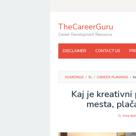
Skip
to
content
TheCareerGuru
Career Development Resource
DISCLAIMER
CONTACT US
PR
HOMEPAGE
/
SL
/
CAREER PLANNING
/
K
Kaj je kreativni
mesta, plača
By
Irma Ast