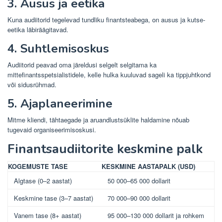
3. Ausus ja eetika
Kuna audiitorid tegelevad tundliku finantsteabega, on ausus ja kutse-
eetika läbiräägitavad.
4. Suhtlemisoskus
Audiitorid peavad oma järeldusi selgelt selgitama ka
mittefinantsspetsialistidele, kelle hulka kuuluvad sageli ka tippjuhtkond
või sidusrühmad.
5. Ajaplaneerimine
Mitme kliendi, tähtaegade ja aruandlustsüklite haldamine nõuab
tugevaid organiseerimisoskusi.
Finantsaudiitorite keskmine palk
KOGEMUSTE TASE
KESKMINE AASTAPALK (USD)
Algtase (0–2 aastat)
50 000–65 000 dollarit
Keskmine tase (3–7 aastat)
70 000–90 000 dollarit
Vanem tase (8+ aastat)
95 000–130 000 dollarit ja rohkem