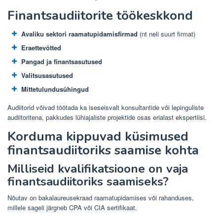
Finantsaudiitorite töökeskkond
Avaliku sektori raamatupidamisfirmad
(nt neli suurt firmat)
Eraettevõtted
Pangad ja finantsasutused
Valitsusasutused
Mittetulundusühingud
Audiitorid võivad töötada ka iseseisvalt konsultantide või lepinguliste
audiitoritena, pakkudes lühiajaliste projektide osas erialast ekspertiisi.
Korduma kippuvad küsimused
finantsaudiitoriks saamise kohta
Milliseid kvalifikatsioone on vaja
finantsaudiitoriks saamiseks?
Nõutav on bakalaureusekraad raamatupidamises või rahanduses,
millele sageli järgneb CPA või CIA sertifikaat.