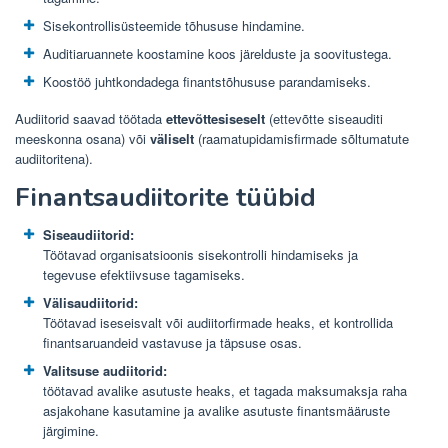
Sisekontrollisüsteemide tõhususe hindamine.
Auditiaruannete koostamine koos järelduste ja soovitustega.
Koostöö juhtkondadega finantstõhususe parandamiseks.
Audiitorid saavad töötada
ettevõttesiseselt
(ettevõtte siseauditi
meeskonna osana) või
väliselt
(raamatupidamisfirmade sõltumatute
audiitoritena).
Finantsaudiitorite tüübid
Siseaudiitorid:
Töötavad organisatsioonis sisekontrolli hindamiseks ja
tegevuse efektiivsuse tagamiseks.
Välisaudiitorid:
Töötavad iseseisvalt või audiitorfirmade heaks, et kontrollida
finantsaruandeid vastavuse ja täpsuse osas.
Valitsuse audiitorid:
töötavad avalike asutuste heaks, et tagada maksumaksja raha
asjakohane kasutamine ja avalike asutuste finantsmääruste
järgimine.