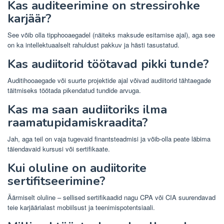
Kas auditeerimine on stressirohke
karjäär?
See võib olla tipphooaegadel (näiteks maksude esitamise ajal), aga see
on ka intellektuaalselt rahuldust pakkuv ja hästi tasustatud.
Kas audiitorid töötavad pikki tunde?
Auditihooaegade või suurte projektide ajal võivad audiitorid tähtaegade
täitmiseks töötada pikendatud tundide arvuga.
Kas ma saan audiitoriks ilma
raamatupidamiskraadita?
Jah, aga teil on vaja tugevaid finantsteadmisi ja võib-olla peate läbima
täiendavaid kursusi või sertifikaate.
Kui oluline on audiitorite
sertifitseerimine?
Äärmiselt oluline – sellised sertifikaadid nagu CPA või CIA suurendavad
teie karjäärialast mobiilsust ja teenimispotentsiaali.