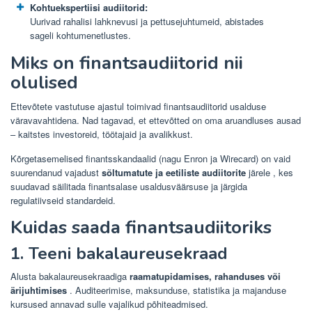
Kohtuekspertiisi audiitorid:
Uurivad rahalisi lahknevusi ja pettusejuhtumeid, abistades
sageli kohtumenetlustes.
Miks on finantsaudiitorid nii
olulised
Ettevõtete vastutuse ajastul toimivad finantsaudiitorid usalduse
väravavahtidena. Nad tagavad, et ettevõtted on oma aruandluses ausad
– kaitstes investoreid, töötajaid ja avalikkust.
Kõrgetasemelised finantsskandaalid (nagu Enron ja Wirecard) on vaid
suurendanud vajadust
sõltumatute ja eetiliste audiitorite
järele , kes
suudavad säilitada finantsalase usaldusväärsuse ja järgida
regulatiivseid standardeid.
Kuidas saada finantsaudiitoriks
1. Teeni bakalaureusekraad
Alusta bakalaureusekraadiga
raamatupidamises, rahanduses või
ärijuhtimises
. Auditeerimise, maksunduse, statistika ja majanduse
kursused annavad sulle vajalikud põhiteadmised.