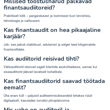
Millised tööstusharud palkavad
finantsaudiitoreid?
Praktiliselt kõik – pangandusest ja tootmisest kuni tervishoiu,
tehnoloogia ja valitsuseni.
Kas finantsaudit on hea pikaajaline
karjäär?
Jah, see pakub stabiilsust, edutamist ja selget teed kõrgematele
finantsrollidele.
Kas audiitorid reisivad tihti?
Välisaudiitorid reisivad sageli klientide asukohtadesse, samas kui
siseaudiitorid jäävad tavaliselt kohalikele.
Kas finantsaudiitorid saavad töötada
eemalt?
Üha enam küll – paljusid auditeerimisülesandeid tehakse nüüd
digitaalselt, kasutades turvalisi pilveplatvorme.
Mis vahe on audiitoril ja