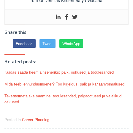
from Universitas Kristen Satya Wacana.
Share this:
Facebook
Tweet
WhatsApp
Related posts:
Kuidas saada keemiainseneriks: palk, oskused ja tööülesanded
Mida teeb lennundusinsener? Töö kirjeldus, palk ja karjäärivõimalused
Tekstitoimetajaks saamine: tööülesanded, palgaootused ja vajalikud
oskused
Posted in
Career Planning