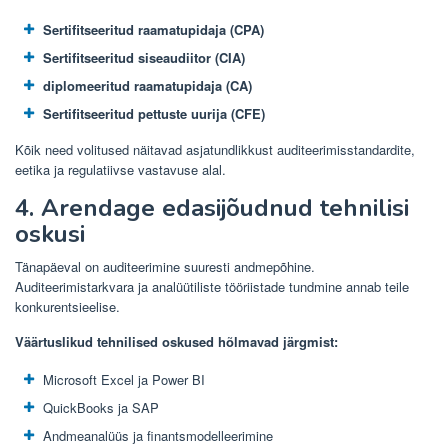
Sertifitseeritud raamatupidaja (CPA)
Sertifitseeritud siseaudiitor (CIA)
diplomeeritud raamatupidaja (CA)
Sertifitseeritud pettuste uurija (CFE)
Kõik need volitused näitavad asjatundlikkust auditeerimisstandardite,
eetika ja regulatiivse vastavuse alal.
4. Arendage edasijõudnud tehnilisi
oskusi
Tänapäeval on auditeerimine suuresti andmepõhine.
Auditeerimistarkvara ja analüütiliste tööriistade tundmine annab teile
konkurentsieelise.
Väärtuslikud tehnilised oskused hõlmavad järgmist:
Microsoft Excel ja Power BI
QuickBooks ja SAP
Andmeanalüüs ja finantsmodelleerimine