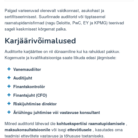
Palgad varieeruvad olenevalt valdkonnast, asukohast ja
sertifitseerimisest. Suurlinnade audiitorid või tipptasemel
raamatupidamisfirmad (nagu Deloitte, PwC, EY ja KPMG) teenivad
sageli keskmisest kõrgemat palka.
Karjäärivõimalused
Audiitorite karjääritee on nii dünaamiline kui ka rahuldust pakkuv.
Kogemuste ja kvalifikatsiooniga saate liikuda edasi järgmisele:
Vanemaudiitor
Auditijuht
Finantskontrolör
Finantsjuht (CFO)
Riskijuhtimise direktor
Äriühingu juhtimise või vastavuse konsultant
Mõned audiitorid lähevad üle
kohtuekspertiisi raamatupidamisele
,
maksukonsultatsioonile
või isegi
ettevõtlusele
, kasutades oma
teadmisi ettevõtete vastavuse ja tõhususe toetamiseks.