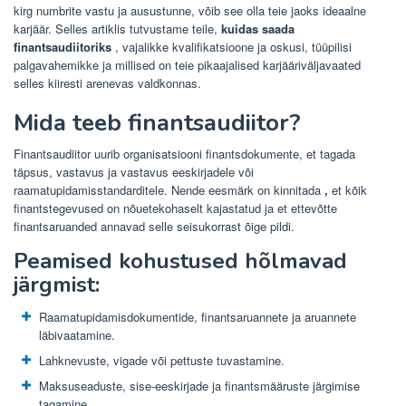
kirg numbrite vastu ja ausustunne, võib see olla teie jaoks ideaalne
karjäär. Selles artiklis tutvustame teile,
kuidas saada
finantsaudiitoriks
, vajalikke kvalifikatsioone ja oskusi, tüüpilisi
palgavahemikke ja millised on teie pikaajalised karjääriväljavaated
selles kiiresti arenevas valdkonnas.
Mida teeb finantsaudiitor?
Finantsaudiitor uurib organisatsiooni finantsdokumente, et tagada
täpsus, vastavus ja vastavus eeskirjadele või
raamatupidamisstandarditele. Nende eesmärk on kinnitada
,
et kõik
finantstegevused on nõuetekohaselt kajastatud ja et ettevõtte
finantsaruanded annavad selle seisukorrast õige pildi.
Peamised kohustused hõlmavad
järgmist:
Raamatupidamisdokumentide, finantsaruannete ja aruannete
läbivaatamine.
Lahknevuste, vigade või pettuste tuvastamine.
Maksuseaduste, sise-eeskirjade ja finantsmääruste järgimise
tagamine.