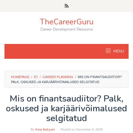
Skip
to
content
TheCareerGuru
Career Development Resource
MENU
HOMEPAGE
/
ET
/
CAREER PLANNING
/
MIS ON FINANTSAUDIITOR?
PALK, OSKUSED JA KARJÄÄRIVÕIMALUSED SELGITATUD
Mis on finantsaudiitor? Palk,
oskused ja karjäärivõimalused
selgitatud
By
Irma Astryani
Posted on
November 6, 2025