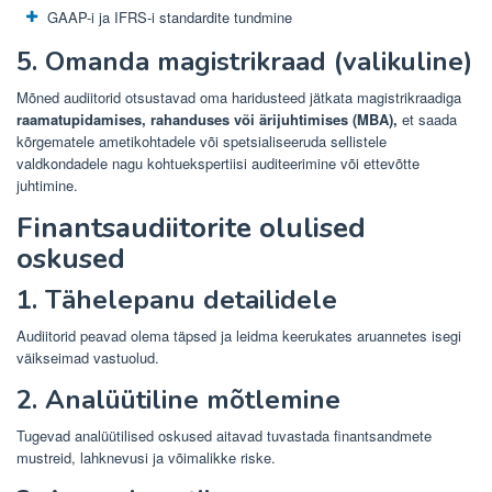
GAAP-i ja IFRS-i standardite tundmine
5. Omanda magistrikraad (valikuline)
Mõned audiitorid otsustavad oma haridusteed jätkata magistrikraadiga
raamatupidamises, rahanduses või ärijuhtimises (MBA),
et saada
kõrgematele ametikohtadele või spetsialiseeruda sellistele
valdkondadele nagu kohtuekspertiisi auditeerimine või ettevõtte
juhtimine.
Finantsaudiitorite olulised
oskused
1. Tähelepanu detailidele
Audiitorid peavad olema täpsed ja leidma keerukates aruannetes isegi
väikseimad vastuolud.
2. Analüütiline mõtlemine
Tugevad analüütilised oskused aitavad tuvastada finantsandmete
mustreid, lahknevusi ja võimalikke riske.