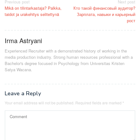
Post
Previous post
Next post
Mikä on tilintarkastaja? Palkka,
Кто такой финансовый аудитор?
navigation
taidot ja urakehitys selitettynä
Зарплата, навыки и карьерный
рост
Irma Astryani
Experienced Recruiter with a demonstrated history of working in the
media production industry.
Strong human resources professional
with a
Bachelor's degree focused in Psychology from Universitas Kristen
Satya Wacana.
Leave a Reply
Your email address will not be published.
Required fields are marked
*