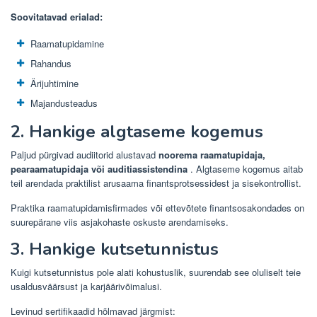
Soovitatavad erialad:
Raamatupidamine
Rahandus
Ärijuhtimine
Majandusteadus
2. Hankige algtaseme kogemus
Paljud pürgivad audiitorid alustavad
noorema raamatupidaja,
pearaamatupidaja või auditiassistendina
. Algtaseme kogemus aitab
teil arendada praktilist arusaama finantsprotsessidest ja sisekontrollist.
Praktika raamatupidamisfirmades või ettevõtete finantsosakondades on
suurepärane viis asjakohaste oskuste arendamiseks.
3. Hankige kutsetunnistus
Kuigi kutsetunnistus pole alati kohustuslik, suurendab see oluliselt teie
usaldusväärsust ja karjäärivõimalusi.
Levinud sertifikaadid hõlmavad järgmist: