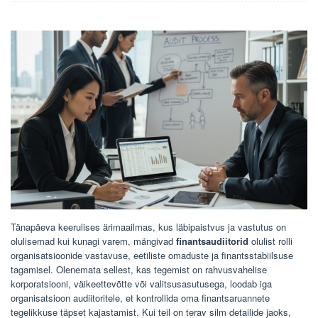
Tänapäeva keerulises ärimaailmas, kus läbipaistvus ja vastutus on
olulisemad kui kunagi varem, mängivad
finantsaudiitorid
olulist rolli
organisatsioonide vastavuse, eetiliste omaduste ja finantsstabiilsuse
tagamisel. Olenemata sellest, kas tegemist on rahvusvahelise
korporatsiooni, väikeettevõtte või valitsusasutusega, loodab iga
organisatsioon audiitoritele, et kontrollida oma finantsaruannete
tegelikkuse täpset kajastamist. Kui teil on terav silm detailide jaoks,