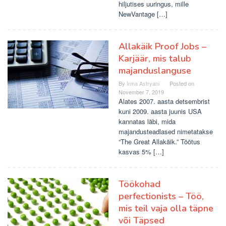
hiljutises uuringus, mille
NewVantage […]
Allakäik Proof Jobs –
Karjäär, mis talub
majanduslanguse
By
Irma Astryani
Posted on
November 7, 2019
Alates 2007. aasta detsembrist
kuni 2009. aasta juunis USA
kannatas läbi, mida
majandusteadlased nimetatakse
“The Great Allakäik.” Töötus
kasvas 5% […]
Töökohad
perfectionists – Töö,
mis teil vaja olla täpne
või Täpsed