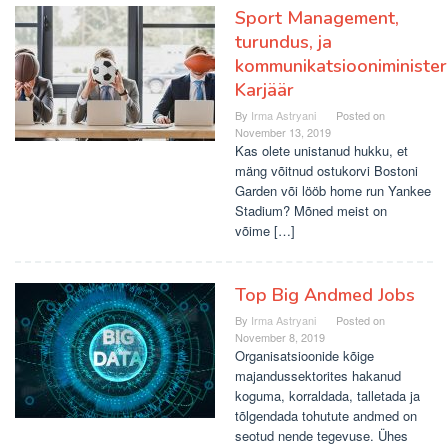
Sport Management,
turundus, ja
kommunikatsiooniminister
Karjäär
By
Irma Astryani
Posted on
November 13, 2019
Kas olete unistanud hukku, et
mäng võitnud ostukorvi Bostoni
Garden või lööb home run Yankee
Stadium? Mõned meist on
võime […]
Top Big Andmed Jobs
By
Irma Astryani
Posted on
November 8, 2019
Organisatsioonide kõige
majandussektorites hakanud
koguma, korraldada, talletada ja
tõlgendada tohutute andmed on
seotud nende tegevuse. Ühes