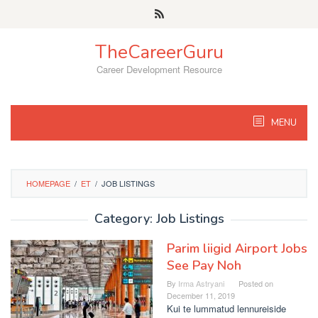
Skip
to
content
TheCareerGuru
Career Development Resource
MENU
HOMEPAGE
/
ET
/
JOB LISTINGS
Category: Job Listings
Parim liigid Airport Jobs
See Pay Noh
By
Irma Astryani
Posted on
December 11, 2019
Kui te lummatud lennureiside