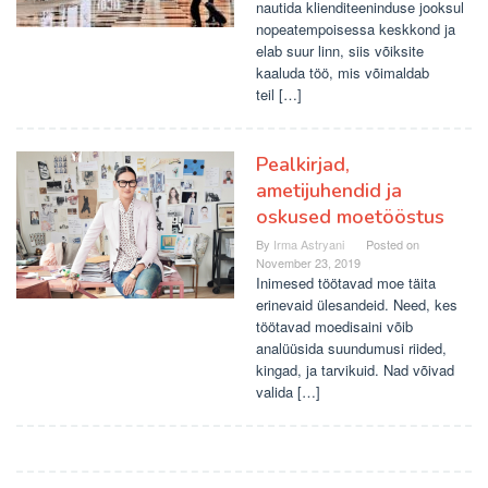
nautida klienditeeninduse jooksul
nopeatempoisessa keskkond ja
elab suur linn, siis võiksite
kaaluda töö, mis võimaldab
teil […]
Pealkirjad,
ametijuhendid ja
oskused moetööstus
By
Irma Astryani
Posted on
November 23, 2019
Inimesed töötavad moe täita
erinevaid ülesandeid. Need, kes
töötavad moedisaini võib
analüüsida suundumusi riided,
kingad, ja tarvikuid. Nad võivad
valida […]