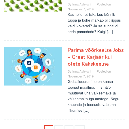
By
Irma Astryani
Posted on
November 7, 2019
Kas teile, et isik, kes kõnnib
tuppa ja kohe märkab pilt rippus
veidi kõverad? Ja sa sunnitud
seda parandada? Kuigi […]
Parima võõrkeelse Jobs
– Great Karjäär kui
olete Kakskeelne
By
Irma Astryani
Posted on
November 7, 2019
Globaliseerumine on kaasa
toonud maailma, mis näib
muutuvat üha väiksemaks ja
väiksemaks iga aastaga. Nagu
kaupade ja teenuste vabama
liikumise […]