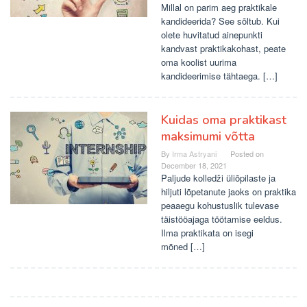
Millal on parim aeg praktikale
kandideerida? See sõltub. Kui
olete huvitatud ainepunkti
kandvast praktikakohast, peate
oma koolist uurima
kandideerimise tähtaega. […]
Kuidas oma praktikast
maksimumi võtta
By
Irma Astryani
Posted on
December 18, 2021
Paljude kolledži üliõpilaste ja
hiljuti lõpetanute jaoks on praktika
peaaegu kohustuslik tulevase
täistööajaga töötamise eeldus.
Ilma praktikata on isegi
mõned […]