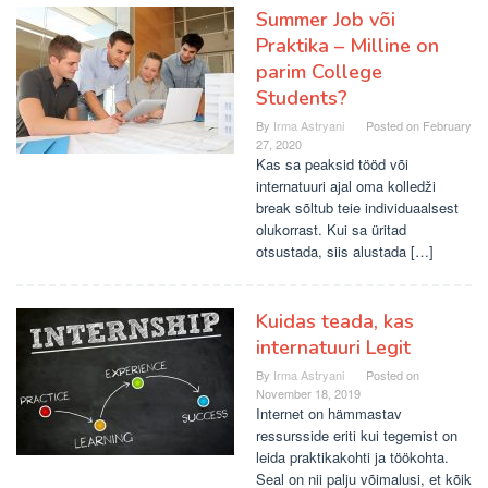
Summer Job või
Praktika – Milline on
parim College
Students?
By
Irma Astryani
Posted on
February
27, 2020
Kas sa peaksid tööd või
internatuuri ajal oma kolledži
break sõltub teie individuaalsest
olukorrast. Kui sa üritad
otsustada, siis alustada […]
Kuidas teada, kas
internatuuri Legit
By
Irma Astryani
Posted on
November 18, 2019
Internet on hämmastav
ressursside eriti kui tegemist on
leida praktikakohti ja töökohta.
Seal on nii palju võimalusi, et kõik