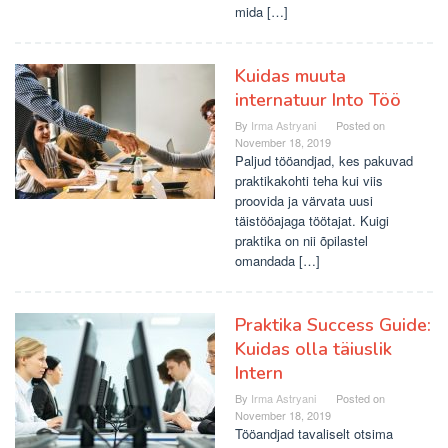
mida […]
Kuidas muuta
internatuur Into Töö
By
Irma Astryani
Posted on
November 18, 2019
Paljud tööandjad, kes pakuvad
praktikakohti teha kui viis
proovida ja värvata uusi
täistööajaga töötajat. Kuigi
praktika on nii õpilastel
omandada […]
Praktika Success Guide:
Kuidas olla täiuslik
Intern
By
Irma Astryani
Posted on
November 18, 2019
Tööandjad tavaliselt otsima