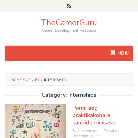
Skip
to
content
TheCareerGuru
Career Development Resource
MENU
HOMEPAGE
/
ET
/
INTERNSHIPS
Category: Internships
Parim aeg
praktikakohale
kandideerimiseks
By
Irma Astryani
Posted on
December 18, 2021