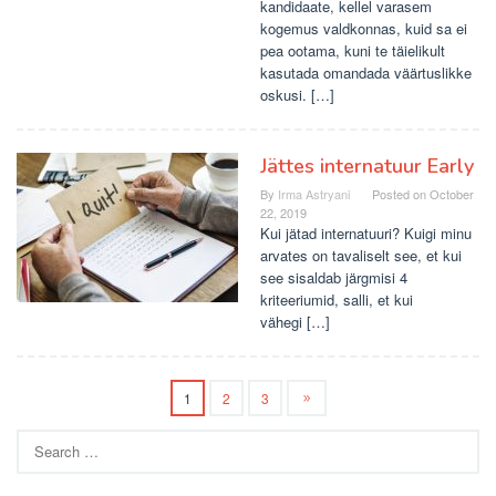
kandidaate, kellel varasem
kogemus valdkonnas, kuid sa ei
pea ootama, kuni te täielikult
kasutada omandada väärtuslikke
oskusi. […]
Jättes internatuur Early
By
Irma Astryani
Posted on
October
22, 2019
Kui jätad internatuuri? Kuigi minu
arvates on tavaliselt see, et kui
see sisaldab järgmisi 4
kriteeriumid, salli, et kui
vähegi […]
1
2
3
Search
for: