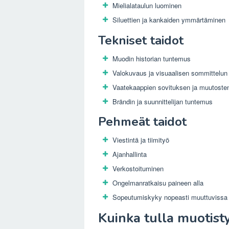
Mielialataulun luominen
Siluettien ja kankaiden ymmärtäminen
Tekniset taidot
Muodin historian tuntemus
Valokuvaus ja visuaalisen sommittelu
Vaatekaappien sovituksen ja muutosten
Brändin ja suunnittelijan tuntemus
Pehmeät taidot
Viestintä ja tiimityö
Ajanhallinta
Verkostoituminen
Ongelmanratkaisu paineen alla
Sopeutumiskyky nopeasti muuttuvissa 
Kuinka tulla muotistyl