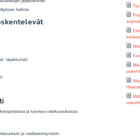
skustelujen järjestäminen
Top
däyksen hallinta
Proj
yöskentelevät
avaint
Elä
keskeis
Mit
Kui
vat, tapahtumat)
Mik
urakehi
ti
Näy
Haastat
Mää
ti
urakeh
ikampanjoissa ja luovissa valokuvauksissa.
ilaisuuksiin ja mediaesiintymisiin.