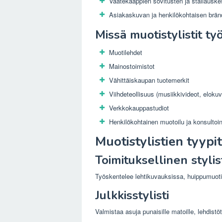
Vaatekaappien sovitusten ja stailauske
Asiakaskuvan ja henkilökohtaisen brän
Missä muotistylistit t
Muotilehdet
Mainostoimistot
Vähittäiskaupan tuotemerkit
Viihdeteollisuus (musiikkivideot, eloku
Verkkokauppastudiot
Henkilökohtainen muotoilu ja konsultoin
Muotistylistien tyypit
Toimituksellinen stylis
Työskentelee lehtikuvauksissa, huippumuot
Julkkisstylisti
Valmistaa asuja punaisille matoille, lehdistöt