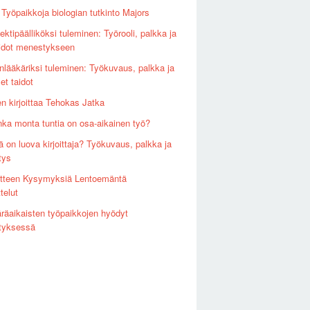
 Työpaikkoja biologian tutkinto Majors
ektipäälliköksi tuleminen: Työrooli, palkka ja
aidot menestykseen
inlääkäriksi tuleminen: Työkuvaus, palkka ja
et taidot
en kirjoittaa Tehokas Jatka
nka monta tuntia on osa-aikainen työ?
ä on luova kirjoittaja? Työkuvaus, palkka ja
tys
tteen Kysymyksiä Lentoemäntä
telut
räaikaisten työpaikkojen hyödyt
ityksessä