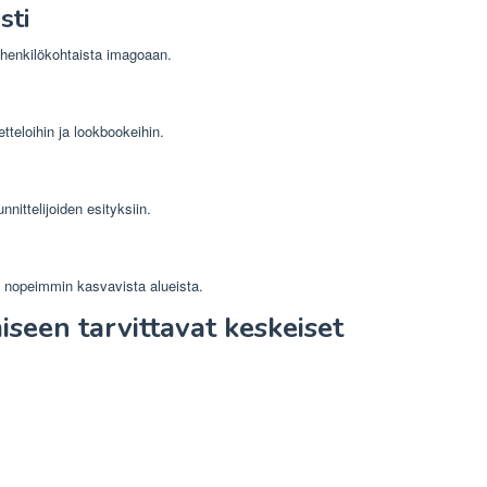
sti
 henkilökohtaista imagoaan.
tteloihin ja lookbookeihin.
nittelijoiden esityksiin.
n nopeimmin kasvavista alueista.
miseen tarvittavat keskeiset