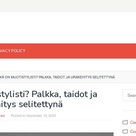
IVACY POLICY
KÄ ON MUOTISTYLISTI? PALKKA, TAIDOT JA URAKEHITYS SELITETTYNÄ
ylisti? Palkka, taidot ja
Search
for:
itys selitettynä
yani
Posted on
November 19, 2025
Car
Cov