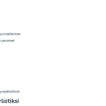
n ymmärtäminen
 perusteet
ympäristöissä
istiksi