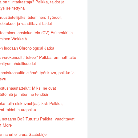
 on tilintarkastaja? Palkka, taidot ja
tys selitettynä
uustieteilijäksi tuleminen: Työrooli,
dotukset ja vaadittavat taidot
teeminen ansioluettelo (CV) Esimerkki ja
taminen Vinkkejä
en luodaan Chronological Jatka
ä verokonsultti tekee? Palkka, ammattitaito
ehitysmahdollisuudet
tamiskonsultin elämä: työnkuva, palkka ja
asvu
oitushaastattelut: Miksi ne ovat
ättömiä ja miten ne tehdään
nka tulla elokuvaohjaajaksi: Palkka,
vat taidot ja urapolku
ä notaarin Do? Tutustu Palkka, vaadittavat
 & More
anna urheilu-ura Saatekirje