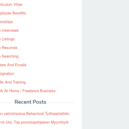
riculum Vitae
ployee Benefits
ernships
 Interviews
 Listings
b Resumes
b Searching
ters And Emails
ignation
lls And Training
rk At Home / Freelance Business
Recent Posts
en valmistautua Behavioral Työhaastattelu
nti Ura: Top provisiopohjaisen Myyntityöt