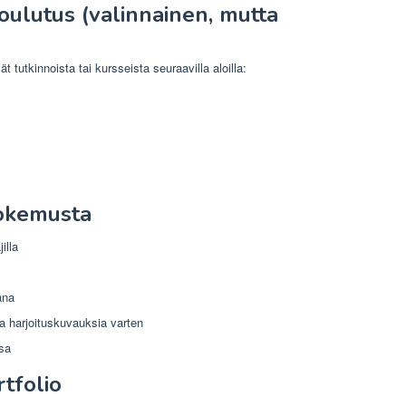
oulutus (valinnainen, mutta
t tutkinnoista tai kursseista seuraavilla aloilla:
okemusta
illa
ana
sta harjoituskuvauksia varten
sa
tfolio