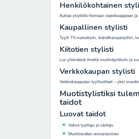
Henkilökohtainen styli
Auttaa yksilöitä hiomaan vaatekaappiaan ja
Kaupallinen stylisti
Tyylit TV-mainoksiin, brändikampanjoihin, lue
Kiitotien stylisti
Luo yhtenäisiä ilmeitä muotinäytöksiin ja suun
Verkkokaupan stylisti
Verkkokauppojen tyylituotteet – yksi muodi
Muotistylistiksi tule
taidot
Luovat taidot
Vahva tyylitaju ja väritaju
Muotitrendien ennustaminen