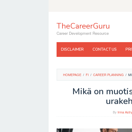
Skip
to
content
TheCareerGuru
Career Development Resource
DISCLAIMER
CONTACT US
PR
HOMEPAGE
/
FI
/
CAREER PLANNING
/
MI
Mikä on muotist
urakeh
By
Irma Astr