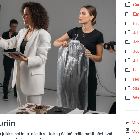
Cur
Em
Int
Job
Job
Jo
Jo
Let
Res
Ski
Wo
riin
Mit
Myy
ua julkkislookia tai miettinyt, kuka päättää, miltä mallit näyttävät