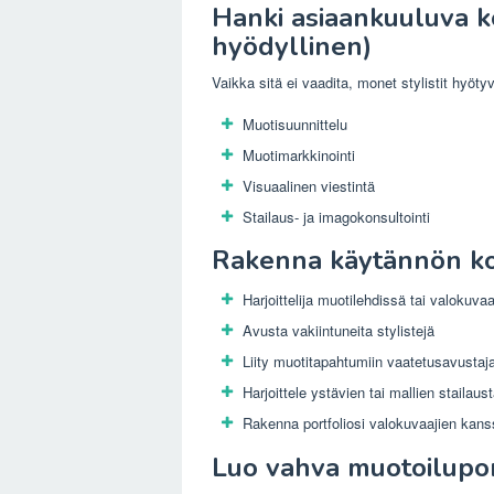
Hanki asiaankuuluva k
hyödyllinen)
Vaikka sitä ei vaadita, monet stylistit hyötyvä
Muotisuunnittelu
Muotimarkkinointi
Visuaalinen viestintä
Stailaus- ja imagokonsultointi
Rakenna käytännön k
Harjoittelija muotilehdissä tai valokuvaaj
Avusta vakiintuneita stylistejä
Liity muotitapahtumiin vaatetusavustaj
Harjoittele ystävien tai mallien stailau
Rakenna portfoliosi valokuvaajien kans
Luo vahva muotoilupor