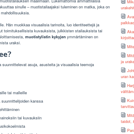
t muotistailauksen maailmaan. Lukemattomia ammattilaisia ​​
Mikä
akuuttaa sinulle – muotistailaajaksi tuleminen on matka, joka on
urakehi
ia mahdollisuuksia.
Avar
palkkao
lle. Hän muokkaa visuaalisia tarinoita, luo identiteettejä ja
ut toimituksellisista kuvauksista, julkkisten stailauksista tai
Aka
aloittamisesta,
muotistylistin kykyjen
ymmärtäminen on
kirjoit
ista uraksi.
Mit
kee?
Mit
ja urak
 ja suunnittelevat asuja, asusteita ja visuaalisia teemoja
Joh
uran k
Harj
välttäm
lle tai malleille
Kui
 suunnittelijoiden kanssa
tarvitta
kehittäminen
Mit
ainoksiin tai kuvauksiin
taidot,
ausikokoelmista
Par