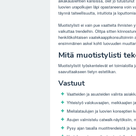
aikakauslehtien kansissa, olet jo tutustunu
luovien urapolkujen läpi opastaneena voin v
täynnä taiteellisuutta, intuitiota ja loputtom
Muotistylisti ei vain pue vaatteita ihmisten y
vaikuttaa trendeihin. Olitpa sitten kiinnostun
henkilökohtaisen vaatekaappikonsultoinnin 
ensimmäinen askel kohti luovuuden muuttam
Mitä muotistylisti te
Muotistylistit työskentelevät eri toimialoilla
saavuttaakseen tietyn estetiikan.
Vastuut
Vaatteiden ja asusteiden valinta asiakkai
Yhteistyö valokuvaajien, meikkaajien ja
Mielialataulujen ja luovien konseptien 
Asujen valmistelu catwalk-näytöksiin, m
Pysy ajan tasalla muotitrendeistä ja k