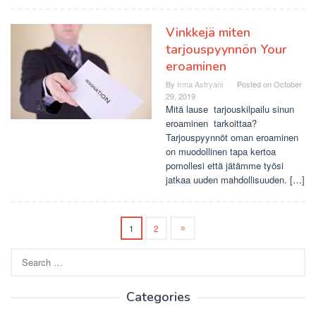
Vinkkejä miten
tarjouspyynnön Your
eroaminen
By
Irma Astryani
Posted on
October
29, 2019
Mitä lause tarjouskilpailu sinun
eroaminen tarkoittaa?
Tarjouspyynnöt oman eroaminen
on muodollinen tapa kertoa
pomollesi että jätämme työsi
jatkaa uuden mahdollisuuden. […]
1
2
Search
for:
Categories