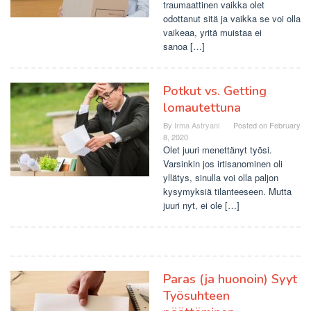
traumaattinen vaikka olet
odottanut sitä ja vaikka se voi olla
vaikeaa, yritä muistaa ei
sanoa […]
Potkut vs. Getting
lomautettuna
By
Irma Astryani
Posted on
February
8, 2020
Olet juuri menettänyt työsi.
Varsinkin jos irtisanominen oli
yllätys, sinulla voi olla paljon
kysymyksiä tilanteeseen. Mutta
juuri nyt, ei ole […]
Paras (ja huonoin) Syyt
Työsuhteen