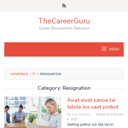
Skip
to
content
TheCareerGuru
Career Development Resource
MENU
HOMEPAGE
/
FI
/
RESIGNATION
Category: Resignation
Asiat eivät sanoa tai
tehdä Jos saat potkut
By
Irma Astryani
Posted on
February
8, 2020
Getting potkut voi olla hyvin