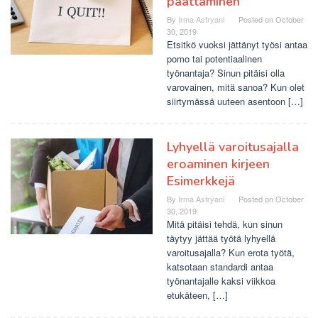
päättäminen
By
Irma Astryani
Posted on
October
30, 2019
Etsitkö vuoksi jättänyt työsi antaa
pomo tai potentiaalinen
työnantaja? Sinun pitäisi olla
varovainen, mitä sanoa? Kun olet
siirtymässä uuteen asentoon […]
Lyhyellä varoitusajalla
eroaminen kirjeen
Esimerkkejä
By
Irma Astryani
Posted on
October
30, 2019
Mitä pitäisi tehdä, kun sinun
täytyy jättää työtä lyhyellä
varoitusajalla? Kun erota työtä,
katsotaan standardi antaa
työnantajalle kaksi viikkoa
etukäteen, […]