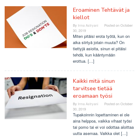
Eroaminen Tehtävät ja
kiellot
By
Irma Astryani
Posted on
October
30, 2019
Miten pitäisi erota työtä, kun on
aika siirtyä jotain muuta? On
tiettyjä asioita, sinun ei pitäisi
tehdä, kun kääntymään
erottua. […]
Kaikki mitä sinun
tarvitsee tietää
eroamaan työsi
By
Irma Astryani
Posted on
October
30, 2019
Tupakoinnin lopettaminen ei ole
aina helppoa, vaikka vihaat työsi
tai pomo tai ei voi odottaa aloittaa
uutta asemaa. Vaikka olet […]