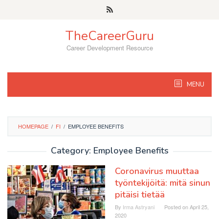
Skip
to
content
TheCareerGuru
Career Development Resource
MENU
HOMEPAGE
/
FI
/
EMPLOYEE BENEFITS
Category: Employee Benefits
Coronavirus muuttaa
työntekijöitä: mitä sinun
pitäisi tietää
By
Irma Astryani
Posted on
April 25,
2020