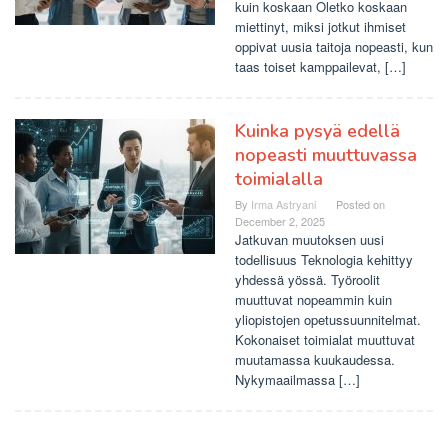
kuin koskaan Oletko koskaan
miettinyt, miksi jotkut ihmiset
oppivat uusia taitoja nopeasti, kun
taas toiset kamppailevat, […]
Kuinka pysyä edellä
nopeasti muuttuvassa
toimialalla
By
Irma Astryani
Posted on
December 2, 2025
Jatkuvan muutoksen uusi
todellisuus Teknologia kehittyy
yhdessä yössä. Työroolit
muuttuvat nopeammin kuin
yliopistojen opetussuunnitelmat.
Kokonaiset toimialat muuttuvat
muutamassa kuukaudessa.
Nykymaailmassa […]