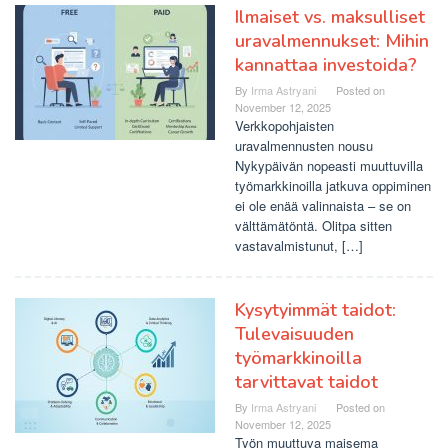
Ilmaiset vs. maksulliset
uravalmennukset: Mihin
kannattaa investoida?
By
Irma Astryani
Posted on
November 12, 2025
Verkkopohjaisten
uravalmennusten nousu
Nykypäivän nopeasti muuttuvilla
työmarkkinoilla jatkuva oppiminen
ei ole enää valinnaista – se on
välttämätöntä. Olitpa sitten
vastavalmistunut, […]
Kysytyimmät taidot:
Tulevaisuuden
työmarkkinoilla
tarvittavat taidot
By
Irma Astryani
Posted on
November 12, 2025
Työn muuttuva maisema