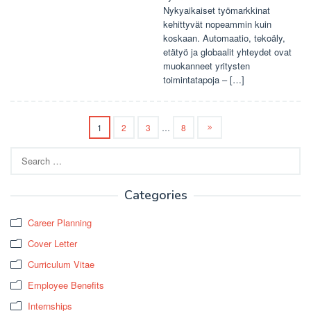
Nykyaikaiset työmarkkinat
kehittyvät nopeammin kuin
koskaan. Automaatio, tekoäly,
etätyö ja globaalit yhteydet ovat
muokanneet yritysten
toimintatapoja – […]
1
2
3
…
8
Search
for:
Categories
Career Planning
Cover Letter
Curriculum Vitae
Employee Benefits
Internships