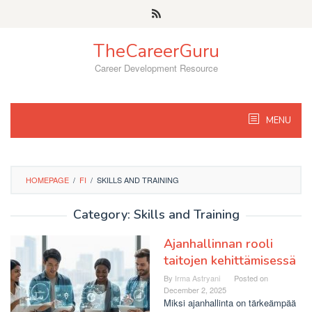
Skip
to
content
TheCareerGuru
Career Development Resource
MENU
HOMEPAGE
/
FI
/
SKILLS AND TRAINING
Category: Skills and Training
Ajanhallinnan rooli
taitojen kehittämisessä
By
Irma Astryani
Posted on
December 2, 2025
Miksi ajanhallinta on tärkeämpää