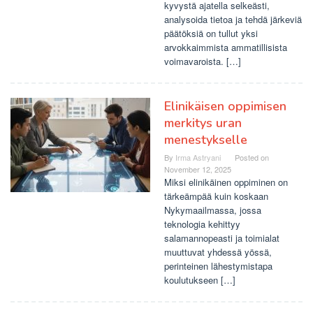
kyvystä ajatella selkeästi,
analysoida tietoa ja tehdä järkeviä
päätöksiä on tullut yksi
arvokkaimmista ammatillisista
voimavaroista. […]
Elinikäisen oppimisen
merkitys uran
menestykselle
By
Irma Astryani
Posted on
November 12, 2025
Miksi elinikäinen oppiminen on
tärkeämpää kuin koskaan
Nykymaailmassa, jossa
teknologia kehittyy
salamannopeasti ja toimialat
muuttuvat yhdessä yössä,
perinteinen lähestymistapa
koulutukseen […]