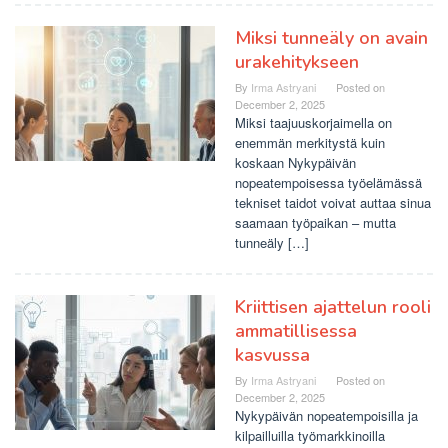
Miksi tunneäly on avain
urakehitykseen
By
Irma Astryani
Posted on
December 2, 2025
Miksi taajuuskorjaimella on
enemmän merkitystä kuin
koskaan Nykypäivän
nopeatempoisessa työelämässä
tekniset taidot voivat auttaa sinua
saamaan työpaikan – mutta
tunneäly […]
Kriittisen ajattelun rooli
ammatillisessa
kasvussa
By
Irma Astryani
Posted on
December 2, 2025
Nykypäivän nopeatempoisilla ja
kilpailluilla työmarkkinoilla