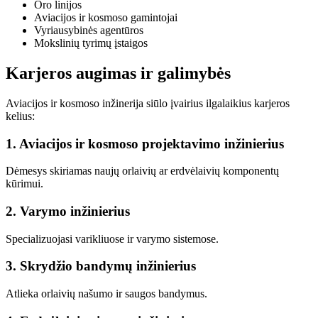
Oro linijos
Aviacijos ir kosmoso gamintojai
Vyriausybinės agentūros
Mokslinių tyrimų įstaigos
Karjeros augimas ir galimybės
Aviacijos ir kosmoso inžinerija siūlo įvairius ilgalaikius karjeros
kelius:
1. Aviacijos ir kosmoso projektavimo inžinierius
Dėmesys skiriamas naujų orlaivių ar erdvėlaivių komponentų
kūrimui.
2. Varymo inžinierius
Specializuojasi varikliuose ir varymo sistemose.
3. Skrydžio bandymų inžinierius
Atlieka orlaivių našumo ir saugos bandymus.