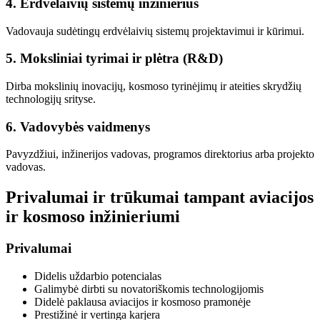
4. Erdvėlaivių sistemų inžinierius
Vadovauja sudėtingų erdvėlaivių sistemų projektavimui ir kūrimui.
5. Moksliniai tyrimai ir plėtra (R&D)
Dirba mokslinių inovacijų, kosmoso tyrinėjimų ir ateities skrydžių
technologijų srityse.
6. Vadovybės vaidmenys
Pavyzdžiui, inžinerijos vadovas, programos direktorius arba projekto
vadovas.
Privalumai ir trūkumai tampant aviacijos
ir kosmoso inžinieriumi
Privalumai
Didelis uždarbio potencialas
Galimybė dirbti su novatoriškomis technologijomis
Didelė paklausa aviacijos ir kosmoso pramonėje
Prestižinė ir vertinga karjera