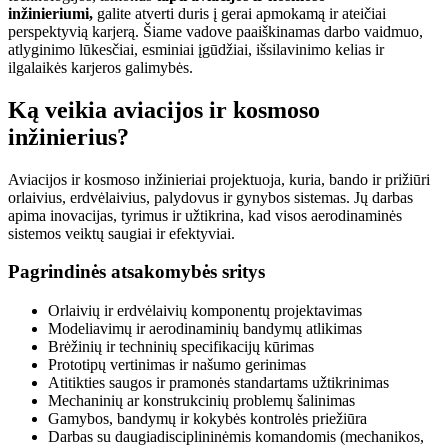
inžinieriumi,
galite atverti duris į gerai apmokamą ir ateičiai
perspektyvią karjerą. Šiame vadove paaiškinamas darbo vaidmuo,
atlyginimo lūkesčiai, esminiai įgūdžiai, išsilavinimo kelias ir
ilgalaikės karjeros galimybės.
Ką veikia aviacijos ir kosmoso
inžinierius?
Aviacijos ir kosmoso inžinieriai projektuoja, kuria, bando ir prižiūri
orlaivius, erdvėlaivius, palydovus ir gynybos sistemas. Jų darbas
apima inovacijas, tyrimus ir užtikrina, kad visos aerodinaminės
sistemos veiktų saugiai ir efektyviai.
Pagrindinės atsakomybės sritys
Orlaivių ir erdvėlaivių komponentų projektavimas
Modeliavimų ir aerodinaminių bandymų atlikimas
Brėžinių ir techninių specifikacijų kūrimas
Prototipų vertinimas ir našumo gerinimas
Atitikties saugos ir pramonės standartams užtikrinimas
Mechaninių ar konstrukcinių problemų šalinimas
Gamybos, bandymų ir kokybės kontrolės priežiūra
Darbas su daugiadisciplininėmis komandomis (mechanikos,