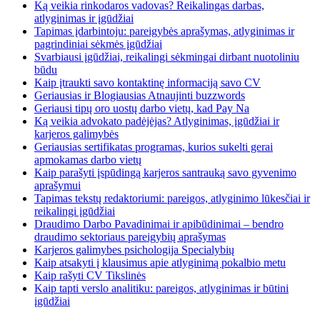
Ką veikia rinkodaros vadovas? Reikalingas darbas,
atlyginimas ir įgūdžiai
Tapimas įdarbintoju: pareigybės aprašymas, atlyginimas ir
pagrindiniai sėkmės įgūdžiai
Svarbiausi įgūdžiai, reikalingi sėkmingai dirbant nuotoliniu
būdu
Kaip įtraukti savo kontaktinę informaciją savo CV
Geriausias ir Blogiausias Atnaujinti buzzwords
Geriausi tipų oro uostų darbo vietų, kad Pay Na
Ką veikia advokato padėjėjas? Atlyginimas, įgūdžiai ir
karjeros galimybės
Geriausias sertifikatas programas, kurios sukelti gerai
apmokamas darbo vietų
Kaip parašyti įspūdingą karjeros santrauką savo gyvenimo
aprašymui
Tapimas tekstų redaktoriumi: pareigos, atlyginimo lūkesčiai ir
reikalingi įgūdžiai
Draudimo Darbo Pavadinimai ir apibūdinimai – bendro
draudimo sektoriaus pareigybių aprašymas
Karjeros galimybes psichologija Specialybių
Kaip atsakyti į klausimus apie atlyginimą pokalbio metu
Kaip rašyti CV Tikslinės
Kaip tapti verslo analitiku: pareigos, atlyginimas ir būtini
įgūdžiai