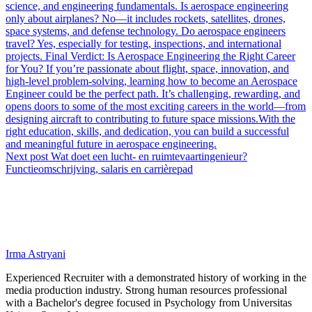
science, and engineering fundamentals. Is aerospace engineering
only about airplanes? No—it includes rockets, satellites, drones,
space systems, and defense technology. Do aerospace engineers
travel? Yes, especially for testing, inspections, and international
projects. Final Verdict: Is Aerospace Engineering the Right Career
for You? If you’re passionate about flight, space, innovation, and
high-level problem-solving, learning how to become an Aerospace
Engineer could be the perfect path. It’s challenging, rewarding, and
opens doors to some of the most exciting careers in the world—from
designing aircraft to contributing to future space missions.With the
right education, skills, and dedication, you can build a successful
and meaningful future in aerospace engineering.
Next post
Wat doet een lucht- en ruimtevaartingenieur?
Functieomschrijving, salaris en carrièrepad
Irma Astryani
Experienced Recruiter with a demonstrated history of working in the
media production industry.
Strong human resources professional
with a Bachelor's degree focused in Psychology from Universitas