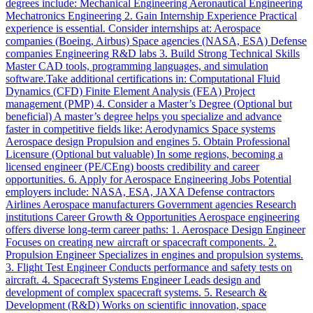
degrees include: Mechanical Engineering Aeronautical Engineering
Mechatronics Engineering 2. Gain Internship Experience Practical
experience is essential. Consider internships at: Aerospace
companies (Boeing, Airbus) Space agencies (NASA, ESA) Defense
companies Engineering R&D labs 3. Build Strong Technical Skills
Master CAD tools, programming languages, and simulation
software.Take additional certifications in: Computational Fluid
Dynamics (CFD) Finite Element Analysis (FEA) Project
management (PMP) 4. Consider a Master’s Degree (Optional but
beneficial) A master’s degree helps you specialize and advance
faster in competitive fields like: Aerodynamics Space systems
Aerospace design Propulsion and engines 5. Obtain Professional
Licensure (Optional but valuable) In some regions, becoming a
licensed engineer (PE/CEng) boosts credibility and career
opportunities. 6. Apply for Aerospace Engineering Jobs Potential
employers include: NASA, ESA, JAXA Defense contractors
Airlines Aerospace manufacturers Government agencies Research
institutions Career Growth & Opportunities Aerospace engineering
offers diverse long-term career paths: 1. Aerospace Design Engineer
Focuses on creating new aircraft or spacecraft components. 2.
Propulsion Engineer Specializes in engines and propulsion systems.
3. Flight Test Engineer Conducts performance and safety tests on
aircraft. 4. Spacecraft Systems Engineer Leads design and
development of complex spacecraft systems. 5. Research &
Development (R&D) Works on scientific innovation, space