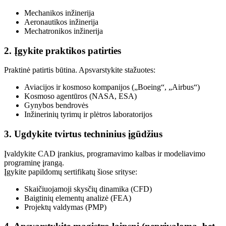
Mechanikos inžinerija
Aeronautikos inžinerija
Mechatronikos inžinerija
2. Įgykite praktikos patirties
Praktinė patirtis būtina. Apsvarstykite stažuotes:
Aviacijos ir kosmoso kompanijos („Boeing“, „Airbus“)
Kosmoso agentūros (NASA, ESA)
Gynybos bendrovės
Inžinerinių tyrimų ir plėtros laboratorijos
3. Ugdykite tvirtus techninius įgūdžius
Įvaldykite CAD įrankius, programavimo kalbas ir modeliavimo
programinę įrangą.
Įgykite papildomų sertifikatų šiose srityse:
Skaičiuojamoji skysčių dinamika (CFD)
Baigtinių elementų analizė (FEA)
Projektų valdymas (PMP)