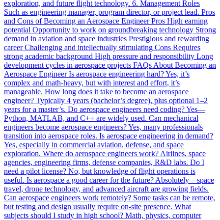
exploration, and future flight technology. 6. Management Roles
Such as engineering manager, program director, or project lead. Pros
and Cons of Becoming an Aerospace Engineer Pros High earning
potential Opportunity to work on groundbreaking technology Strong
demand in aviation and space industries Prestigious and rewarding
career Challenging and intellectually stimulating Cons Requires
strong academic background High pressure and responsibility Long
development cycles in aerospace projects FAQs About Becoming an
Aerospace Engineer Is aerospace engineering hard? Yes, it’s
complex and math-heavy, but with interest and effort, it’s
manageable. How long does it take to become an aerospace
engineer? Typically 4 years (bachelor’s degree), plus optional 1–2
years for a master’s. Do aerospace engineers need coding? Yes—
Python, MATLAB, and C++ are widely used. Can mechanical
engineers become aerospace engineers? Yes, many professionals
transition into aerospace roles. Is aerospace engineering in demand?
Yes, especially in commercial aviation, defense, and space
exploration. Where do aerospace engineers work? Airlines, space
agencies, engineering firms, defense companies, R&D labs. Do I
need a pilot license? No, but knowledge of flight operations is
useful. Is aerospace a good career for the future? Absolutely—space
travel, drone technology, and advanced aircraft are growing fields.
Can aerospace engineers work remotely? Some tasks can be remote,
but testing and design usually require on-site presence. What
subjects should I study in high school? Math, physics, computer