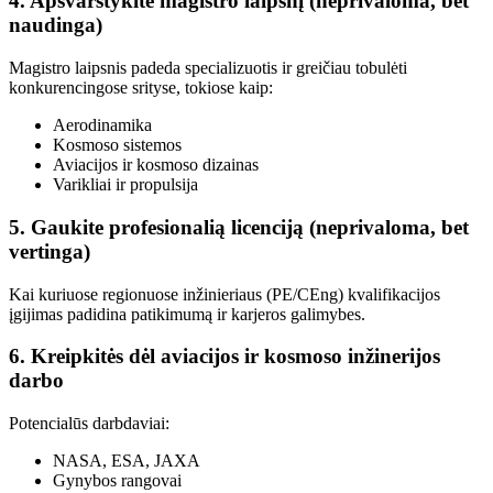
4. Apsvarstykite magistro laipsnį (neprivaloma, bet
naudinga)
Magistro laipsnis padeda specializuotis ir greičiau tobulėti
konkurencingose ​​srityse, tokiose kaip:
Aerodinamika
Kosmoso sistemos
Aviacijos ir kosmoso dizainas
Varikliai ir propulsija
5. Gaukite profesionalią licenciją (neprivaloma, bet
vertinga)
Kai kuriuose regionuose inžinieriaus (PE/CEng) kvalifikacijos
įgijimas padidina patikimumą ir karjeros galimybes.
6. Kreipkitės dėl aviacijos ir kosmoso inžinerijos
darbo
Potencialūs darbdaviai:
NASA, ESA, JAXA
Gynybos rangovai