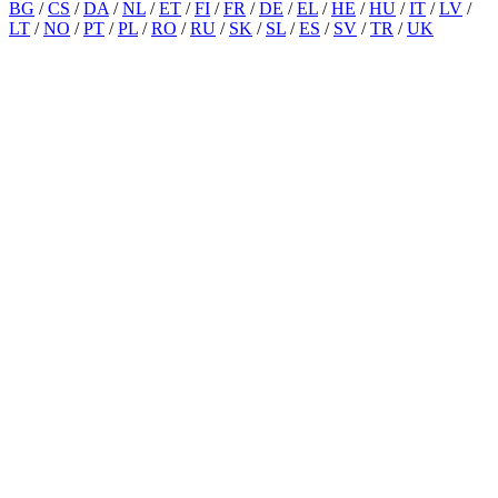
BG
/
CS
/
DA
/
NL
/
ET
/
FI
/
FR
/
DE
/
EL
/
HE
/
HU
/
IT
/
LV
/
LT
/
NO
/
PT
/
PL
/
RO
/
RU
/
SK
/
SL
/
ES
/
SV
/
TR
/
UK