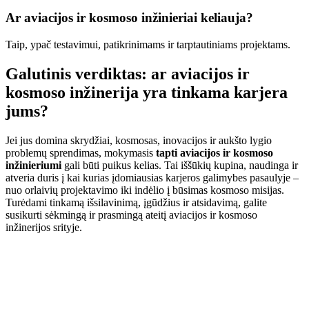
Ar aviacijos ir kosmoso inžinieriai keliauja?
Taip, ypač testavimui, patikrinimams ir tarptautiniams projektams.
Galutinis verdiktas: ar aviacijos ir
kosmoso inžinerija yra tinkama karjera
jums?
Jei jus domina skrydžiai, kosmosas, inovacijos ir aukšto lygio
problemų sprendimas, mokymasis
tapti aviacijos ir kosmoso
inžinieriumi
gali būti puikus kelias. Tai iššūkių kupina, naudinga ir
atveria duris į kai kurias įdomiausias karjeros galimybes pasaulyje –
nuo ​​orlaivių projektavimo iki indėlio į būsimas kosmoso misijas.
Turėdami tinkamą išsilavinimą, įgūdžius ir atsidavimą, galite
susikurti sėkmingą ir prasmingą ateitį aviacijos ir kosmoso
inžinerijos srityje.