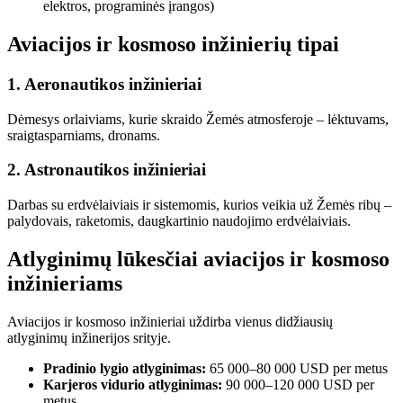
elektros, programinės įrangos)
Aviacijos ir kosmoso inžinierių tipai
1. Aeronautikos inžinieriai
Dėmesys orlaiviams, kurie skraido Žemės atmosferoje – lėktuvams,
sraigtasparniams, dronams.
2. Astronautikos inžinieriai
Darbas su erdvėlaiviais ir sistemomis, kurios veikia už Žemės ribų –
palydovais, raketomis, daugkartinio naudojimo erdvėlaiviais.
Atlyginimų lūkesčiai aviacijos ir kosmoso
inžinieriams
Aviacijos ir kosmoso inžinieriai uždirba vienus didžiausių
atlyginimų inžinerijos srityje.
Pradinio lygio atlyginimas:
65 000–80 000 USD per metus
Karjeros vidurio atlyginimas:
90 000–120 000 USD per
metus