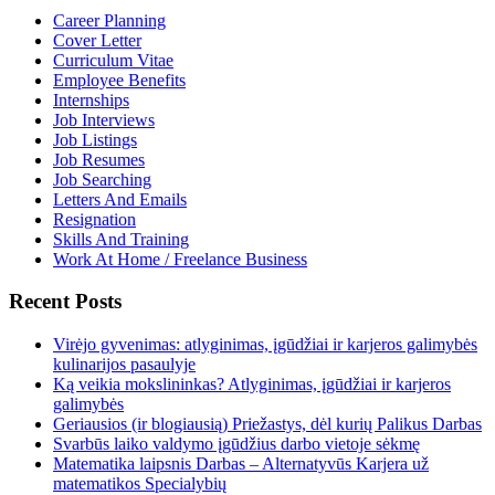
Career Planning
Cover Letter
Curriculum Vitae
Employee Benefits
Internships
Job Interviews
Job Listings
Job Resumes
Job Searching
Letters And Emails
Resignation
Skills And Training
Work At Home / Freelance Business
Recent Posts
Virėjo gyvenimas: atlyginimas, įgūdžiai ir karjeros galimybės
kulinarijos pasaulyje
Ką veikia mokslininkas? Atlyginimas, įgūdžiai ir karjeros
galimybės
Geriausios (ir blogiausią) Priežastys, dėl kurių Palikus Darbas
Svarbūs laiko valdymo įgūdžius darbo vietoje sėkmę
Matematika laipsnis Darbas – Alternatyvūs Karjera už
matematikos Specialybių