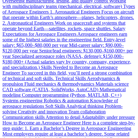
Overseeing manufacturing, testing, and quality control Working
with multidisciplinary teams (mechanical, electrical, software) Types
of Aerospace Engineers 1. Aeronautical Engineers Focus on aircraft
that operate within Earth’s atmosphere—planes, helicopters, drones.
2. Astronautical Engineers Work on spacecraft and systems that
operate beyond Earth—satellites, rockets, space shuttles. Salary
Expectations for Aerospace Engineers Aerospace engineers earn
some of the highest salaries in the engineering field. Entry-level
salary: $65,000–$80,000 per year Mid-career salary: $90,000–
$120,000 per year Senior/lead engineers: $130,000–$160,000+ per
year Specialized aerospace roles (NASA, defense): $150,000–
$180,000+ (Actual salaries vary by country, company, experience,
and specialization.) Skills Needed to Become an Aerospace
Engineer To succeed in this field, you’ll need a strong combination
of technical and soft skills. Technical Skills Aerodynamics &
propulsion Fluid mechanics & thermodynamics Materials science
CAD software (CATIA, SolidWorks, AutoCAD) Mathematical
modeling Computer programming (Python, MATLAB, C++)
Systems engineering Robotics & automation Knowledge of
aerospace regulations Soft Skills Analytical thinking Problem-
solving Creativity and innovation Team collaboration
Communication skills Attention to detail Adaptability under pressure
How to Become an Aerospace Engineer Here is a complete step-by-
step guide: 1. Earn a Bachelor’s Degree in Aerospace Engineering
Most employers require at least a bachelor’s degree. Some related