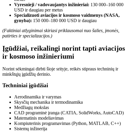
Vyresnieji / vadovaujantys inžinieriai:
130 000–160 000
USD ir daugiau per metus
Specializuoti aviacijos ir kosmoso vaidmenys (NASA,
gynyba):
150 000–180 000 USD ir daugiau
(Faktiniai atlyginimai skiriasi priklausomai nuo šalies, įmonės,
patirties ir specializacijos.)
Įgūdžiai, reikalingi norint tapti aviacijos
ir kosmoso inžinieriumi
Norint sėkmingai dirbti šioje srityje, reikės stipraus techninių ir
minkštųjų įgūdžių derinio.
Techniniai įgūdžiai
Aerodinamika ir varymas
Skysčių mechanika ir termodinamika
Medžiagų mokslas
CAD programinė įranga (CATIA, SolidWorks, AutoCAD)
Matematinis modeliavimas
Kompiuterinis programavimas (Python, MATLAB, C++)
Sistemų inžinerija