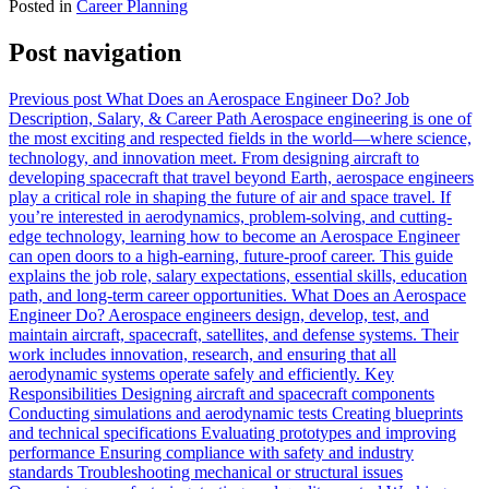
Posted in
Career Planning
Post navigation
Previous post
What Does an Aerospace Engineer Do? Job
Description, Salary, & Career Path Aerospace engineering is one of
the most exciting and respected fields in the world—where science,
technology, and innovation meet. From designing aircraft to
developing spacecraft that travel beyond Earth, aerospace engineers
play a critical role in shaping the future of air and space travel. If
you’re interested in aerodynamics, problem-solving, and cutting-
edge technology, learning how to become an Aerospace Engineer
can open doors to a high-earning, future-proof career. This guide
explains the job role, salary expectations, essential skills, education
path, and long-term career opportunities. What Does an Aerospace
Engineer Do? Aerospace engineers design, develop, test, and
maintain aircraft, spacecraft, satellites, and defense systems. Their
work includes innovation, research, and ensuring that all
aerodynamic systems operate safely and efficiently. Key
Responsibilities Designing aircraft and spacecraft components
Conducting simulations and aerodynamic tests Creating blueprints
and technical specifications Evaluating prototypes and improving
performance Ensuring compliance with safety and industry
standards Troubleshooting mechanical or structural issues