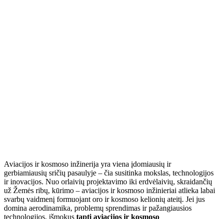
Aviacijos ir kosmoso inžinerija yra viena įdomiausių ir
gerbiamiausių sričių pasaulyje – čia susitinka mokslas, technologijos
ir inovacijos. Nuo orlaivių projektavimo iki erdvėlaivių, skraidančių
už Žemės ribų, kūrimo – aviacijos ir kosmoso inžinieriai atlieka labai
svarbų vaidmenį formuojant oro ir kosmoso kelionių ateitį. Jei jus
domina aerodinamika, problemų sprendimas ir pažangiausios
technologijos, išmokus
tapti aviacijos ir kosmoso