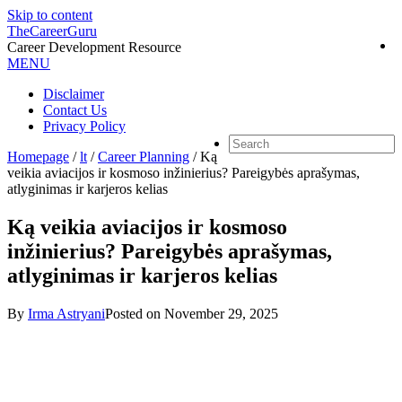
Skip to content
TheCareerGuru
Career Development Resource
MENU
Disclaimer
Contact Us
Privacy Policy
Homepage
/
lt
/
Career Planning
/
Ką
veikia aviacijos ir kosmoso inžinierius? Pareigybės aprašymas,
atlyginimas ir karjeros kelias
Ką veikia aviacijos ir kosmoso
inžinierius? Pareigybės aprašymas,
atlyginimas ir karjeros kelias
By
Irma Astryani
Posted on
November 29, 2025