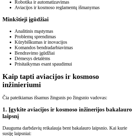
Robotika ir automatizavimas
Aviacijos ir kosmoso reglamentų išmanymas
Minkštieji įgūdžiai
Analitinis mąstymas
Problemų sprendimas
Kūrybiškumas ir inovacijos
Komandos bendradarbiavimas
Bendravimo įgūdžiai
Dėmesys detalėms
Prisitaikymas esant spaudimui
Kaip tapti aviacijos ir kosmoso
inžinieriumi
Čia pateikiamas išsamus žingsnis po žingsnio vadovas:
1. Įgykite aviacijos ir kosmoso inžinerijos bakalauro
laipsnį
Dauguma darbdavių reikalauja bent bakalauro laipsnio. Kai kurie
susiję laipsniai: