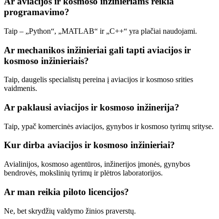
Ar aviacijos ir kosmoso inžinieriams reikia
programavimo?
Taip – ​​„Python“, „MATLAB“ ir „C++“ yra plačiai naudojami.
Ar mechanikos inžinieriai gali tapti aviacijos ir
kosmoso inžinieriais?
Taip, daugelis specialistų pereina į aviacijos ir kosmoso srities
vaidmenis.
Ar paklausi aviacijos ir kosmoso inžinerija?
Taip, ypač komercinės aviacijos, gynybos ir kosmoso tyrimų srityse.
Kur dirba aviacijos ir kosmoso inžinieriai?
Avialinijos, kosmoso agentūros, inžinerijos įmonės, gynybos
bendrovės, mokslinių tyrimų ir plėtros laboratorijos.
Ar man reikia piloto licencijos?
Ne, bet skrydžių valdymo žinios praverstų.