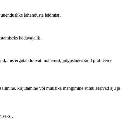
a uuenduslike lahenduste leidmist
.
iustamiseks hädavajalik
.
 mis ergutab loovat mõtlemist, julgustades sind probleeme
limine, kirjutamine või muusika mängimine stimuleerivad aju ja
amiseks
.