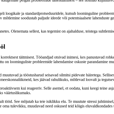
eb kaugemale pelgalt probleemide lahendamisest – see hõlmab kujutlusvõ
eli loogikale ja standardprotseduuridele, kutsub loominguline probleemi
ev mõtlemine soodustab paljude ideede või potentsiaalsete lahenduste
tes. Olenemata sellest, kas tegemist on ajahalduse, teistega suhtlemis
öl
e korrektsest täitmisest. Tööandjad otsivad inimesi, kes panustavad ro
eetõttu on loominguliste probleemide lahendamise oskuste parandamine 
uutuvad ja tööstusharud seisavad silmitsi pidevate häiretega. Sellises
d meeskonnaliikmeid, kes jäävad rahulikuks, mõtlevad loovalt ja tegutse
aktiivsem kui reageeriv. Selle asemel, et oodata, kuni keegi teine ​​as
oks väärtuslikumaks.
tööd. See mõjutab ka teie isiklikku elu. Te muutute stressi juhtimisel,
rite oma tulevikku, muudavad need oskused teid kõigis eluvaldkondades