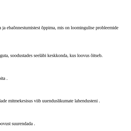
ma ja ebaõnnestumistest õppima, mis on loomingulise probleemide
guta, soodustades seeläbi keskkonda, kus loovus õitseb.
oita
.
de mitmekesisus viib uuenduslikumate lahendusteni
.
loovust suurendada
.