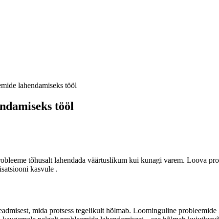
emide lahendamiseks tööl
ndamiseks tööl
probleeme tõhusalt lahendada väärtuslikum kui kunagi varem.
Loova pro
nisatsiooni kasvule
.
admisest, mida protsess tegelikult hõlmab. Loominguline probleemide