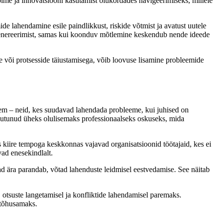
ime ja innovatsiooni kasutamist olukordades navigeerimiseks, millele
de lahendamine esile paindlikkust, riskide võtmist ja avatust uutele
 genereerimist, samas kui koonduv mõtlemine keskendub nende ideede
e või protsesside täiustamisega, võib loovuse lisamine probleemide
hkem – neid, kes suudavad lahendada probleeme, kui juhised on
muutunud üheks olulisemaks professionaalseks oskuseks, mida
 kiire tempoga keskkonnas vajavad organisatsioonid töötajaid, kes ei
vad enesekindlalt.
jad ära parandab, võtad lahenduste leidmisel eestvedamise. See näitab
 otsuste langetamisel ja konfliktide lahendamisel paremaks.
 tõhusamaks.