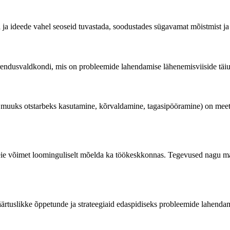
da ja ideede vahel seoseid tuvastada, soodustades sügavamat mõistmist j
 parendusvaldkondi, mis on probleemide lahendamise lähenemisviiside tä
s otstarbeks kasutamine, kõrvaldamine, tagasipööramine) on meetod,
eie võimet loominguliselt mõelda ka töökeskkonnas.
Tegevused nagu maa
äärtuslikke õppetunde ja strateegiaid edaspidiseks probleemide lahend