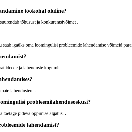
andamine töökohal oluline?
s suurendab tõhusust ja konkurentsivõimet
.
udu saab igaüks oma loomingulisi probleemide lahendamise võimeid pa
ahendamist?
mat ideede ja lahenduste kogumit
.
 lahendamises?
samate lahendusteni
.
omingulisi probleemilahendusoskusi?
a toetage pideva õppimise algatusi
.
probleemide lahendamist?