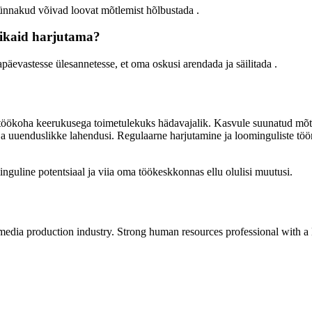
rünnakud võivad loovat mõtlemist hõlbustada
.
nikaid harjutama?
äevastesse ülesannetesse, et oma oskusi arendada ja säilitada
.
töökoha keerukusega toimetulekuks hädavajalik.
Kasvule suunatud mõt
ja uuenduslikke lahendusi.
Regulaarne harjutamine ja loominguliste töö
guline potentsiaal ja viia oma töökeskkonnas ellu olulisi muutusi.
media production industry.
Strong human resources professional
with a