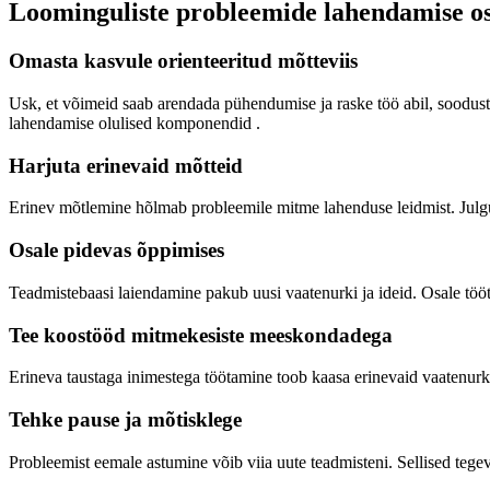
Loominguliste probleemide lahendamise os
Omasta kasvule orienteeritud mõtteviis
Usk, et võimeid saab arendada pühendumise ja raske töö abil, soodus
lahendamise olulised komponendid
.
Harjuta erinevaid mõtteid
Erinev mõtlemine hõlmab probleemile mitme lahenduse leidmist.
Julg
Osale pidevas õppimises
Teadmistebaasi laiendamine pakub uusi vaatenurki ja ideid.
Osale tööt
Tee koostööd mitmekesiste meeskondadega
Erineva taustaga inimestega töötamine toob kaasa erinevaid vaatenurk
Tehke pause ja mõtisklege
Probleemist eemale astumine võib viia uute teadmisteni.
Sellised teg