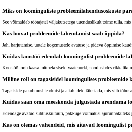
Miks on loominguliste probleemilahendusoskuste par
See võimaldab töötajatel väljakutsetega uuenduslikult toime tulla, mi
Kas loovat probleemide lahendamist saab õppida?
Jah, harjutamise, uutele kogemustele avatuse ja pideva õppimise ka
Kuidas koostöö edendab loomingulist probleemide l
Koostöö toob kaasa mitmekesiseid vaatenurki, soodustades rikkaliku
Milline roll on tagasisidel loomingulises probleemide
Tagasiside pakub uusi teadmisi ja aitab ideid täiustada, mis viib tõhu
Kuidas saan oma meeskonda julgustada arendama lo
Edendage avatud suhtluskultuuri, pakkuge võimalusi ajurünnakuteks j
Kas on olemas vahendeid, mis aitavad loomingulist 