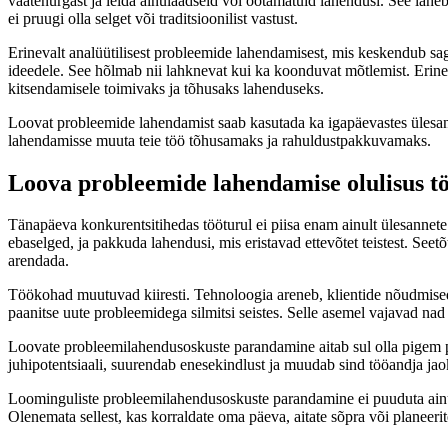
vaatenurgast ja leida ainulaadseid või ootamatuid lahendusi. See läh
ei pruugi olla selget või traditsioonilist vastust.
Erinevalt analüütilisest probleemide lahendamisest, mis keskendub sag
ideedele. See hõlmab nii lahknevat kui ka koonduvat mõtlemist. Erin
kitsendamisele toimivaks ja tõhusaks lahenduseks.
Loovat probleemide lahendamist saab kasutada ka igapäevastes ülesanne
lahendamisse muuta teie töö tõhusamaks ja rahuldustpakkuvamaks.
Loova probleemide lahendamise olulisus tö
Tänapäeva konkurentsitihedas tööturul ei piisa enam ainult ülesannet
ebaselged, ja pakkuda lahendusi, mis eristavad ettevõtet teistest. S
arendada.
Töökohad muutuvad kiiresti. Tehnoloogia areneb, klientide nõudmised m
paanitse uute probleemidega silmitsi seistes. Selle asemel vajavad na
Loovate probleemilahendusoskuste parandamine aitab sul olla pigem pro
juhipotentsiaali, suurendab enesekindlust ja muudab sind tööandja ja
Loominguliste probleemilahendusoskuste parandamine ei puuduta ainult 
Olenemata sellest, kas korraldate oma päeva, aitate sõpra või planee