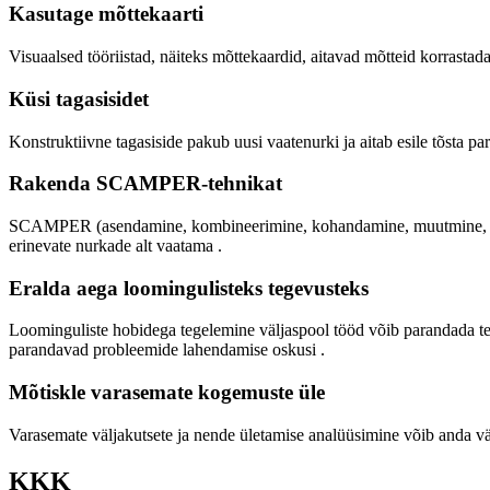
Kasutage mõttekaarti
Visuaalsed tööriistad, näiteks mõttekaardid, aitavad mõtteid korrasta
Küsi tagasisidet
Konstruktiivne tagasiside pakub uusi vaatenurki ja aitab esile tõsta
Rakenda SCAMPER-tehnikat
SCAMPER (asendamine, kombineerimine, kohandamine, muutmine, muuk
erinevate nurkade alt vaatama
.
Eralda aega loomingulisteks tegevusteks
Loominguliste hobidega tegelemine väljaspool tööd võib parandada t
parandavad probleemide lahendamise oskusi
.
Mõtiskle varasemate kogemuste üle
Varasemate väljakutsete ja nende ületamise analüüsimine võib anda v
KKK