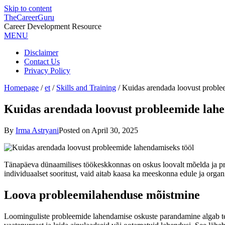
Skip to content
TheCareerGuru
Career Development Resource
MENU
Disclaimer
Contact Us
Privacy Policy
Homepage
/
et
/
Skills and Training
/
Kuidas arendada loovust proble
Kuidas arendada loovust probleemide lahe
By
Irma Astryani
Posted on
April 30, 2025
Tänapäeva dünaamilises töökeskkonnas
on oskus loovalt mõelda ja 
individuaalset sooritust, vaid aitab kaasa ka meeskonna edule ja orga
Loova probleemilahenduse mõistmine
Loominguliste probleemide lahendamise oskuste parandamine algab te