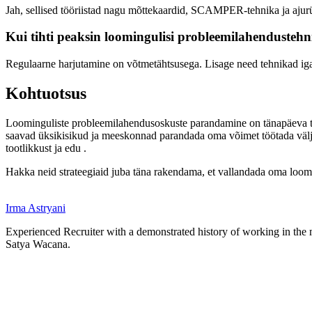
Jah, sellised tööriistad nagu mõttekaardid, SCAMPER-tehnika ja aju
Kui tihti peaksin loomingulisi probleemilahendusteh
Regulaarne harjutamine on võtmetähtsusega. Lisage need tehnikad igap
Kohtuotsus
Loominguliste probleemilahendusoskuste parandamine on tänapäeva 
saavad üksikisikud ja meeskonnad parandada oma võimet töötada väl
tootlikkust ja edu
.
Hakka neid strateegiaid juba täna rakendama, et vallandada oma loomin
Irma Astryani
Experienced Recruiter with a demonstrated history of working in the 
Satya Wacana.