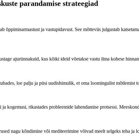
kuste parandamise strateegiad
tab õppimisarmastust ja vastupidavust.
See mõtteviis julgustab katseta
ustage ajurünnakuid, kus kõiki ideid võetakse vastu ilma kohese hinnan
ubades, loe palju ja püsi uudishimulik, et oma loomingulist mõtlemist t
i ja kogemusi, rikastades probleemide lahendamise protsessi.
Meeskonda
evused nagu kõndimine või mediteerimine võivad meelt selgeks teha ja 