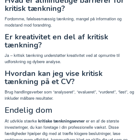
Hvad er almindelige barrierer for
kritisk tænkning?
Fordomme, følelsesmæssig tænkning, mangel på information og
modstand mod forandring.
Er kreativitet en del af kritisk
tænkning?
Ja – kritisk tænkning understøtter kreativitet ved at opmuntre til
udforskning og dybere analyse.
Hvordan kan jeg vise kritisk
tænkning på et CV?
Brug handlingsverber som “analyseret”, “evalueret”, “vurderet”, “løst”, og
inkluder målbare resultater.
Endelig dom
At udvikle stærke
kritiske tænkningsevner
er en af ​​de største
investeringer, du kan foretage i din professionelle vækst. Disse
færdigheder hjælper dig med at træffe klogere beslutninger, løse
problemer mere effektivt, kommunikere klart og skille dig ud som en