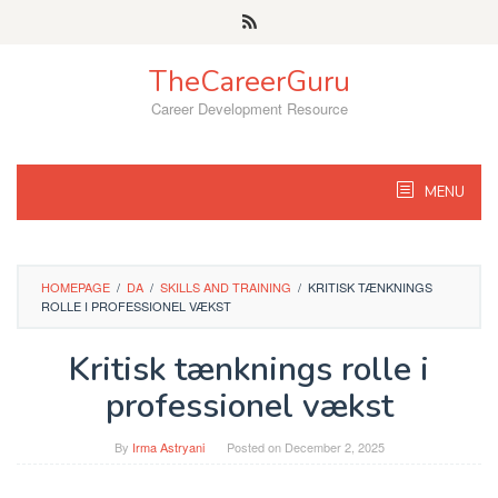
Skip
to
content
TheCareerGuru
Career Development Resource
MENU
HOMEPAGE
/
DA
/
SKILLS AND TRAINING
/
KRITISK TÆNKNINGS
ROLLE I PROFESSIONEL VÆKST
Kritisk tænknings rolle i
professionel vækst
By
Irma Astryani
Posted on
December 2, 2025