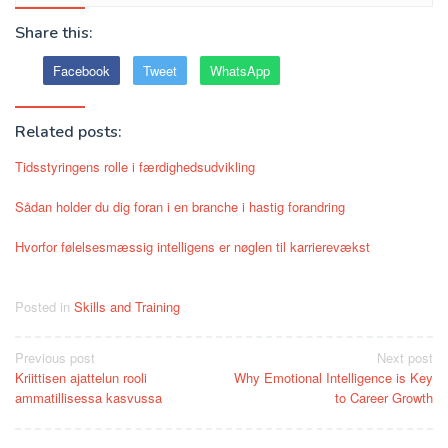
Share this:
Facebook
Tweet
WhatsApp
Related posts:
Tidsstyringens rolle i færdighedsudvikling
Sådan holder du dig foran i en branche i hastig forandring
Hvorfor følelsesmæssig intelligens er nøglen til karrierevækst
Posted in
Skills and Training
Post
Previous post
Next post
Kriittisen ajattelun rooli
Why Emotional Intelligence is Key
navigation
ammatillisessa kasvussa
to Career Growth