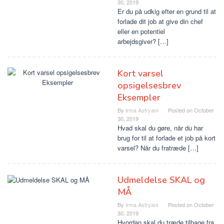
30, 2019
Er du på udkig efter en grund til at
forlade dit job at give din chef
eller en potentiel
arbejdsgiver? […]
Kort varsel
opsigelsesbrev
Eksempler
By
Irma Astryani
Posted on
October
30, 2019
Hvad skal du gøre, når du har
brug for til at forlade et job på kort
varsel? Når du fratræde […]
Udmeldelse SKAL og
MÅ
By
Irma Astryani
Posted on
October
30, 2019
Hvordan skal du træde tilbage fra