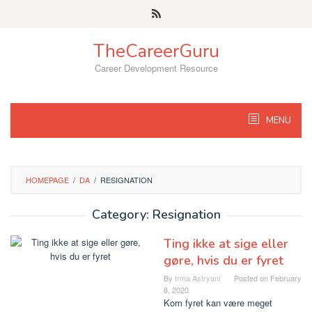
Skip
to
content
TheCareerGuru
Career Development Resource
MENU
HOMEPAGE
/
DA
/
RESIGNATION
Category: Resignation
Ting ikke at sige eller
gøre, hvis du er fyret
By
Irma Astryani
Posted on
February
8, 2020
Kom fyret kan være meget