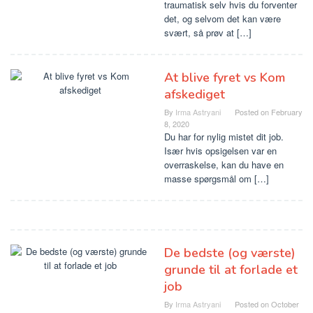
traumatisk selv hvis du forventer
det, og selvom det kan være
svært, så prøv at […]
At blive fyret vs Kom
afskediget
By
Irma Astryani
Posted on
February
8, 2020
Du har for nylig mistet dit job.
Især hvis opsigelsen var en
overraskelse, kan du have en
masse spørgsmål om […]
De bedste (og værste)
grunde til at forlade et
job
By
Irma Astryani
Posted on
October