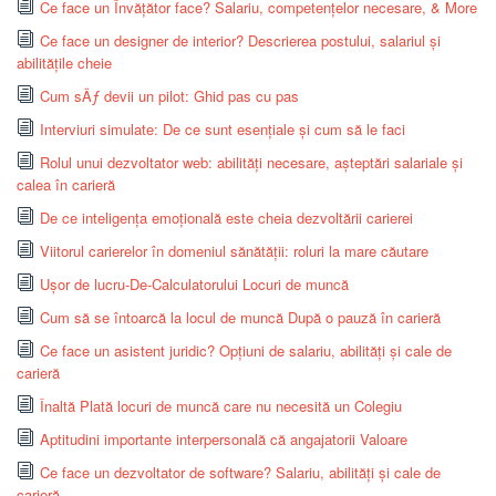
Ce face un Învățător face? Salariu, competențelor necesare, & More
Ce face un designer de interior? Descrierea postului, salariul și
abilitățile cheie
Cum sÄƒ devii un pilot: Ghid pas cu pas
Interviuri simulate: De ce sunt esențiale și cum să le faci
Rolul unui dezvoltator web: abilități necesare, așteptări salariale și
calea în carieră
De ce inteligența emoțională este cheia dezvoltării carierei
Viitorul carierelor în domeniul sănătății: roluri la mare căutare
Ușor de lucru-De-Calculatorului Locuri de muncă
Cum să se întoarcă la locul de muncă După o pauză în carieră
Ce face un asistent juridic? Opțiuni de salariu, abilități și cale de
carieră
Înaltă Plată locuri de muncă care nu necesită un Colegiu
Aptitudini importante interpersonală că angajatorii Valoare
Ce face un dezvoltator de software? Salariu, abilități și cale de
carieră