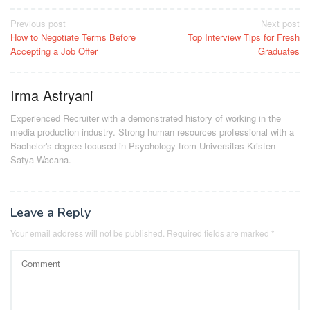
Post
Previous post
Next post
How to Negotiate Terms Before
Top Interview Tips for Fresh
navigation
Accepting a Job Offer
Graduates
Irma Astryani
Experienced Recruiter with a demonstrated history of working in the
media production industry.
Strong human resources professional
with a
Bachelor's degree focused in Psychology from Universitas Kristen
Satya Wacana.
Leave a Reply
Your email address will not be published.
Required fields are marked
*