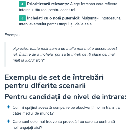
Prioritizează relevanța:
Alege întrebări care reflectă
interesul tău real pentru acest rol.
Încheiați cu o notă puternică:
Mulțumiți-i întotdeauna
intervievatorului pentru timpul și ideile sale.
Exemplu:
„Apreciez foarte mult șansa de a afla mai multe despre acest
rol. Înainte de a încheia, pot să te întreb ce îți place cel mai
mult la lucrul aici?”
Exemplu de set de întrebări
pentru diferite scenarii
Pentru candidații de nivel de intrare:
Cum îi sprijină această companie pe absolvenții noi în tranziția
către mediul de muncă?
Care sunt cele mai frecvente provocări cu care se confruntă
noii angajați aici?