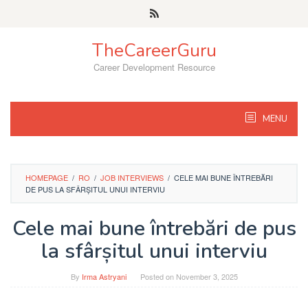
Skip
to
content
TheCareerGuru
Career Development Resource
MENU
HOMEPAGE
/
RO
/
JOB INTERVIEWS
/
CELE MAI BUNE ÎNTREBĂRI
DE PUS LA SFÂRȘITUL UNUI INTERVIU
Cele mai bune întrebări de pus
la sfârșitul unui interviu
By
Irma Astryani
Posted on
November 3, 2025