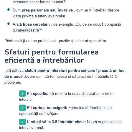
persoană acest loc de muncă?”
Sunt
prea personale sau invazive
, cum ar fi întrebări despre
viața privată a intervievatorului.
Arată
lipsa cercetării
, de exemplu, „Cu ce ​​se ocupă compania
dumneavoastră?”
Păstrează-ți un ton profesional, pozitiv și orientat spre viitor.
Sfaturi pentru formularea
eficientă a întrebărilor
Iată câteva
sfaturi pentru interviuri pentru cei care își caută un loc
de muncă
despre cum să formuleze și să prezinte întrebările fără
probleme:
Fii specific:
Fă referire la ceva discutat anterior în
interviu.
Fii curios, nu exigent:
Formulează întrebările ca
oportunități de învățare.
Limitați-vă la 3-5 întrebări cheie:
Nu vă suprasolicitați
intervievatorul.