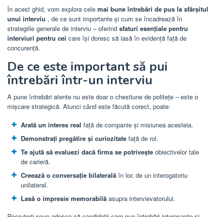
În acest ghid, vom explora cele
mai bune întrebări de pus la sfârșitul
unui interviu
, de ce sunt importante și cum se încadrează în
strategiile generale de interviu – oferind
sfaturi esențiale pentru
interviuri pentru cei
care își doresc să iasă în evidență față de
concurență.
De ce este important să pui
întrebări într-un interviu
A pune întrebări atente nu este doar o chestiune de politețe – este o
mișcare strategică. Atunci când este făcută corect, poate:
Arată un interes real
față de companie și misiunea acesteia.
Demonstrați pregătire și curiozitate
față de rol.
Te ajută să evaluezi dacă firma se potrivește
obiectivelor tale
de carieră.
Creează o conversație bilaterală
în loc de un interogatoriu
unilateral.
Lasă o impresie memorabilă
asupra intervievatorului.
Recrutorii spun adesea că candidații care pun întrebări interesante și