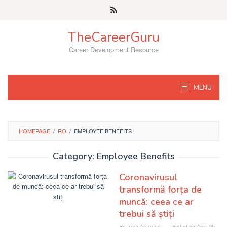
Skip
to
content
TheCareerGuru
Career Development Resource
MENU
HOMEPAGE
/
RO
/
EMPLOYEE BENEFITS
Category: Employee Benefits
Coronavirusul
transformă forța de
muncă: ceea ce ar
trebui să știți
By
Irma Astryani
Posted on
April 25,