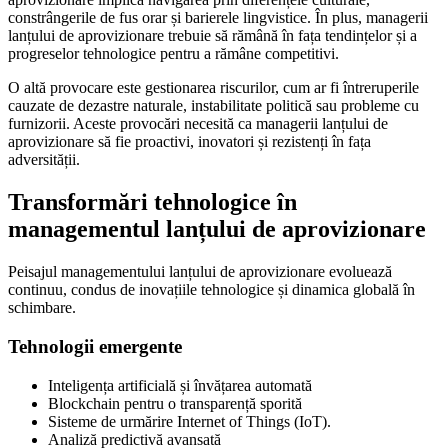
constrângerile de fus orar și barierele lingvistice. În plus, managerii
lanțului de aprovizionare trebuie să rămână în fața tendințelor și a
progreselor tehnologice pentru a rămâne competitivi.
O altă provocare este gestionarea riscurilor, cum ar fi întreruperile
cauzate de dezastre naturale, instabilitate politică sau probleme cu
furnizorii. Aceste provocări necesită ca managerii lanțului de
aprovizionare să fie proactivi, inovatori și rezistenți în fața
adversității.
Transformări tehnologice în
managementul lanțului de aprovizionare
Peisajul managementului lanțului de aprovizionare evoluează
continuu, condus de inovațiile tehnologice și dinamica globală în
schimbare.
Tehnologii emergente
Inteligența artificială și învățarea automată
Blockchain pentru o transparență sporită
Sisteme de urmărire Internet of Things (IoT).
Analiză predictivă avansată