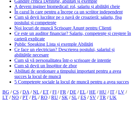
Gândire critică Definiție, abilități și exemple
A deveni inginer biomedical: rol, salariu și abilități cheie
În cazul în care pentru a începe ca un scriitor independent
Cum să devii lucrător pe o navă de croazieră: salariu, fișa
postului și competențe
Noi locuri de muncă Scrisoare Anunț pentru Clienti
Ce este un auditor financiar? Salariu, competențe și creștere în
carieră explicate
Public Speaking Lista și exemple Abilități
Ce face un electrician? Descrierea postului, salariul și
abilitățile necesare
Cum să vă personalitatea într-o scrisoare de intentie
Cum să devii un însoțitor de zbor
Abilitati de gestionare a timpului important pentru a avea
succes la locul de muncă
5 Competențe sociale la locul de muncă pentru a avea succes
BG
/
CS
/
DA
/
NL
/
ET
/
FI
/
FR
/
DE
/
EL
/
HE
/
HU
/
IT
/
LV
/
LT
/
NO
/
PT
/
PL
/
RO
/
RU
/
SK
/
SL
/
ES
/
SV
/
TR
/
UK