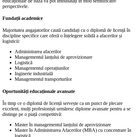
educaționale de bază vă pot îmbunătăți în mod semnificativ
perspectivele.
Fundații academice
Majoritatea angajatorilor caută candidați cu o diplomă de licență în
discipline specifice care oferă o înțelegere solidă a afacerilor și
logisticii:
Administrarea afacerilor
Managementul lanțului de aprovizionare
Logistică
Managementul operațiunilor
Inginerie industrială
Managementul transporturilor
Oportunități educaționale avansate
În timp ce o diplomă de licență servește ca un punct de plecare
excelent, mulți profesioniști urmăresc diplome avansate pentru a se
distinge pe o piață competitivă:
Master în managementul lanțului de aprovizionare
Master în Administrarea Afacerilor (MBA) cu concentrare în
logistică