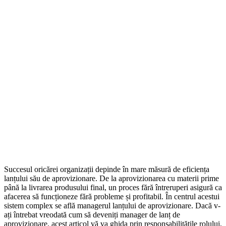
Succesul oricărei organizații depinde în mare măsură de eficiența
lanțului său de aprovizionare. De la aprovizionarea cu materii prime
până la livrarea produsului final, un proces fără întreruperi asigură ca
afacerea să funcționeze fără probleme și profitabil. În centrul acestui
sistem complex se află managerul lanțului de aprovizionare. Dacă v-
ați întrebat vreodată cum să deveniți manager de lanț de
aprovizionare, acest articol vă va ghida prin responsabilitățile rolului,