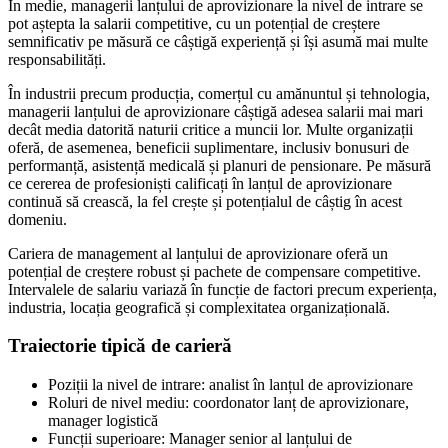
În medie, managerii lanțului de aprovizionare la nivel de intrare se
pot aștepta la salarii competitive, cu un potențial de creștere
semnificativ pe măsură ce câștigă experiență și își asumă mai multe
responsabilități.
În industrii precum producția, comerțul cu amănuntul și tehnologia,
managerii lanțului de aprovizionare câștigă adesea salarii mai mari
decât media datorită naturii critice a muncii lor. Multe organizații
oferă, de asemenea, beneficii suplimentare, inclusiv bonusuri de
performanță, asistență medicală și planuri de pensionare. Pe măsură
ce cererea de profesioniști calificați în lanțul de aprovizionare
continuă să crească, la fel crește și potențialul de câștig în acest
domeniu.
Cariera de management al lanțului de aprovizionare oferă un
potențial de creștere robust și pachete de compensare competitive.
Intervalele de salariu variază în funcție de factori precum experiența,
industria, locația geografică și complexitatea organizațională.
Traiectorie tipică de carieră
Poziții la nivel de intrare: analist în lanțul de aprovizionare
Roluri de nivel mediu: coordonator lanț de aprovizionare,
manager logistică
Funcții superioare: Manager senior al lanțului de