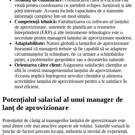
vitală pentru coordonarea cu membrii echipei, furnizorii și alte
părți interesate. Aceasta include capacitatea de a transmite
informații complexe într-un mod simplu.
Competență tehnică:
Familiarizarea cu software-ul lanțului
de aprovizionare, sistemele de planificare a resurselor
întreprinderii (ERP) și alte instrumente tehnologice este o
necesitate pentru managerii lanțului de aprovizionare moderni.
Adaptabilitate:
Natura globală a lanțurilor de aprovizionare
înseamnă că managerii trebuie să fie capabili să se adapteze
circumstanțelor în schimbare, fie ca urmare a schimbărilor
pieței, a problemelor geopolitice sau a dezastrelor naturale.
Orientarea către client:
Asigurarea satisfacției clienților se
află în centrul managementului lanțului de aprovizionare.
Aceasta implică înțelegerea nevoilor clienților și alinierea
activităților lanțului de aprovizionare pentru a le satisface în
mod eficient.
Potențialul salarial al unui manager de
lanț de aprovizionare
Potențialul de câștig al managerilor lanțului de aprovizionare este
unul dintre cele mai atractive aspecte ale rolului. Salariile variază în
funcție de factori precum locația, industria și nivelul de experiență.