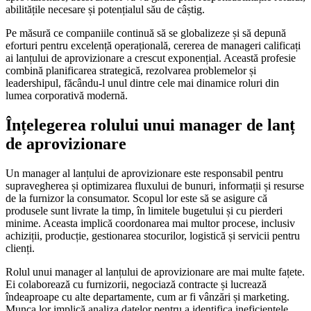
abilitățile necesare și potențialul său de câștig.
Pe măsură ce companiile continuă să se globalizeze și să depună
eforturi pentru excelență operațională, cererea de manageri calificați
ai lanțului de aprovizionare a crescut exponențial. Această profesie
combină planificarea strategică, rezolvarea problemelor și
leadershipul, făcându-l unul dintre cele mai dinamice roluri din
lumea corporativă modernă.
Înțelegerea rolului unui manager de lanț
de aprovizionare
Un manager al lanțului de aprovizionare este responsabil pentru
supravegherea și optimizarea fluxului de bunuri, informații și resurse
de la furnizor la consumator. Scopul lor este să se asigure că
produsele sunt livrate la timp, în limitele bugetului și cu pierderi
minime. Aceasta implică coordonarea mai multor procese, inclusiv
achiziții, producție, gestionarea stocurilor, logistică și servicii pentru
clienți.
Rolul unui manager al lanțului de aprovizionare are mai multe fațete.
Ei colaborează cu furnizorii, negociază contracte și lucrează
îndeaproape cu alte departamente, cum ar fi vânzări și marketing.
Munca lor implică analiza datelor pentru a identifica ineficiențele,