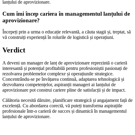
lanțului de aprovizionare.
Cum îmi încep cariera în managementul lanțului de
aprovizionare?
Începeți prin a urma o educație relevantă, a căuta stagii și, treptat, să
vă construiți experiență în rolurile de logistică și operațiuni.
Verdict
A deveni un manager de lanț de aprovizionare reprezintă o carieră
interesantă și potențial profitabilă pentru profesioniștii pasionați de
rezolvarea problemelor complexe și operațiunile strategice.
Concentrându-se pe învățarea continuă, adaptarea tehnologică și
dezvoltarea competențelor, aspiranții manageri ai lanțului de
aprovizionare pot construi cariere pline de satisfacții și de impact.
Călătoria necesită dăruire, planificare strategică și angajament față de
excelență. Cu abordarea corectă, vă puteți transforma aspirațiile
profesionale într-o carieră de succes și dinamică în managementul
lanțului de aprovizionare.