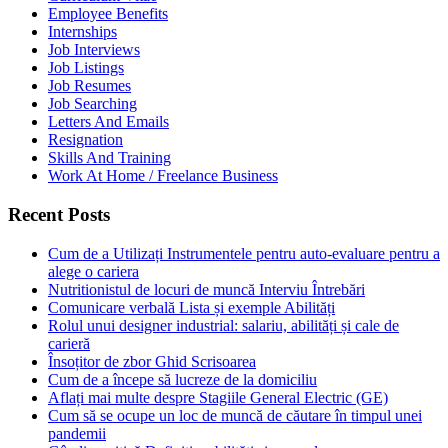
Employee Benefits
Internships
Job Interviews
Job Listings
Job Resumes
Job Searching
Letters And Emails
Resignation
Skills And Training
Work At Home / Freelance Business
Recent Posts
Cum de a Utilizați Instrumentele pentru auto-evaluare pentru a
alege o cariera
Nutritionistul de locuri de muncă Interviu Întrebări
Comunicare verbală Lista și exemple Abilități
Rolul unui designer industrial: salariu, abilități și cale de
carieră
Însoțitor de zbor Ghid Scrisoarea
Cum de a începe să lucreze de la domiciliu
Aflați mai multe despre Stagiile General Electric (GE)
Cum să se ocupe un loc de muncă de căutare în timpul unei
pandemii