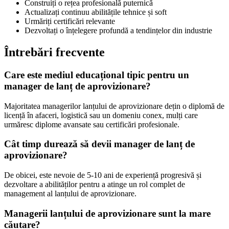
Construiți o rețea profesională puternică
Actualizați continuu abilitățile tehnice și soft
Urmăriți certificări relevante
Dezvoltați o înțelegere profundă a tendințelor din industrie
Întrebări frecvente
Care este mediul educațional tipic pentru un
manager de lanț de aprovizionare?
Majoritatea managerilor lanțului de aprovizionare dețin o diplomă de
licență în afaceri, logistică sau un domeniu conex, mulți care
urmăresc diplome avansate sau certificări profesionale.
Cât timp durează să devii manager de lanț de
aprovizionare?
De obicei, este nevoie de 5-10 ani de experiență progresivă și
dezvoltare a abilităților pentru a atinge un rol complet de
management al lanțului de aprovizionare.
Managerii lanțului de aprovizionare sunt la mare
căutare?