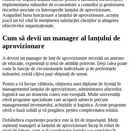
implementarea măsurilor de economisire a costurilor și gestionarea
riscurilor asociate cu întreruperile lanțului de aprovizionare.
Asigurând buna funcționare a lanțului de aprovizionare, aceștia
joacă un rol vital în menținerea satisfacției clienților și atingerea
obiectivelor organizaționale.
Cum să devii un manager al lanțului de
aprovizionare
A deveni un manager de lanț de aprovizionare necesită un amestec
de educație, experiență și setul de abilități potrivite. Deși calea poate
varia în funcție de circumstanțele individuale și de preferințele
industriei, există câțiva pași obișnuiți de urmat.
Pentru a vă începe călătoria, obținerea unei diplome de licență în
managementul lanțului de aprovizionare, administrarea afacerilor,
logistică sau un domeniu conex este esențială. Multe universități
oferă programe specializate care acoperă subiecte precum
managementul inventarului, achizițiile și logistica. Aceste programe
oferă o bază solidă și vă pregătesc pentru complexitatea rolului.
Dobândirea experienței practice este la fel de importantă. Mulți
aspiranți manageri ai lanțului de aprovizionare încep în roluri de
nivel de intrare, cum ar fi coordonator logistic sau specialist în