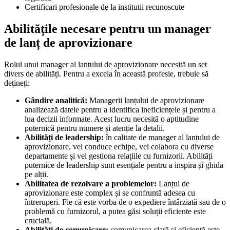
Certificari profesionale de la institutii recunoscute
Abilitățile necesare pentru un manager
de lanț de aprovizionare
Rolul unui manager al lanțului de aprovizionare necesită un set
divers de abilități. Pentru a excela în această profesie, trebuie să
dețineți:
Gândire analitică:
Managerii lanțului de aprovizionare
analizează datele pentru a identifica ineficiențele și pentru a
lua decizii informate. Acest lucru necesită o aptitudine
puternică pentru numere și atenție la detalii.
Abilități de leadership:
în calitate de manager al lanțului de
aprovizionare, vei conduce echipe, vei colabora cu diverse
departamente și vei gestiona relațiile cu furnizorii. Abilități
puternice de leadership sunt esențiale pentru a inspira și ghida
pe alții.
Abilitatea de rezolvare a problemelor:
Lanțul de
aprovizionare este complex și se confruntă adesea cu
întreruperi. Fie că este vorba de o expediere întârziată sau de o
problemă cu furnizorul, a putea găsi soluții eficiente este
crucială.
Abilități de comunicare:
comunicarea clară și eficientă este