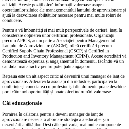
achiziții. Aceste poziții oferă informații valoroase asupra
operațiunilor zilnice ale managementului lanțului de aprovizionare și
ajută la dezvoltarea abilităților necesare pentru mai multe roluri de
conducere.
Pentru a vă îmbunătăți și mai mult perspectivele de carieră, luați în
considerare obținerea unor certificări profesionale. Organizații
precum APICS, acum parte a Asociației pentru Managementul
Lanțului de Aprovizionare (ASCM), oferă certificări precum
Certified Supply Chain Professional (CSCP) și Certified in
Production and Inventory Management (CPIM). Aceste acreditări vă
demonstrează expertiza și angajamentul în domeniu, făcându-vă un
candidat mai atractiv pentru potențialii angajatori.
Rețeaua este un alt aspect critic al devenirii unui manager de lanț de
aprovizionare. Aderarea la asociații din industrie, participarea la
conferințe și conectarea cu profesioniști din domeniu poate deschide
porți către noi oportunități și poate oferi îndrumări valoroase.
Căi educaționale
Pornirea în călătoria pentru a deveni manager de lanț de
aprovizionare necesită o abordare strategică a educației și a
dezvoltării abilităților. Deși căile pot varia, mai multe componente