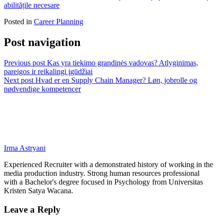
abilitățile necesare
Posted in
Career Planning
Post navigation
Previous post
Kas yra tiekimo grandinės vadovas? Atlyginimas,
pareigos ir reikalingi įgūdžiai
Next post
Hvad er en Supply Chain Manager? Løn, jobrolle og
nødvendige kompetencer
Irma Astryani
Experienced Recruiter with a demonstrated history of working in the
media production industry.
Strong human resources professional
with a Bachelor's degree focused in Psychology from Universitas
Kristen Satya Wacana.
Leave a Reply