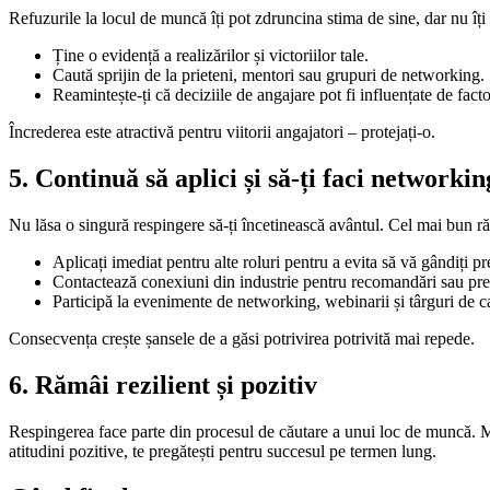
Refuzurile la locul de muncă îți pot zdruncina stima de sine, dar nu îț
Ține o evidență a realizărilor și victoriilor tale.
Caută sprijin de la prieteni, mentori sau grupuri de networking.
Reamintește-ți că deciziile de angajare pot fi influențate de facto
Încrederea este atractivă pentru viitorii angajatori – protejați-o.
5. Continuă să aplici și să-ți faci networkin
Nu lăsa o singură respingere să-ți încetinească avântul. Cel mai bun ră
Aplicați imediat pentru alte roluri pentru a evita să vă gândiți pr
Contactează conexiuni din industrie pentru recomandări sau pre
Participă la evenimente de networking, webinarii și târguri de car
Consecvența crește șansele de a găsi potrivirea potrivită mai repede.
6. Rămâi rezilient și pozitiv
Respingerea face parte din procesul de căutare a unui loc de muncă. Mul
atitudini pozitive, te pregătești pentru succesul pe termen lung.