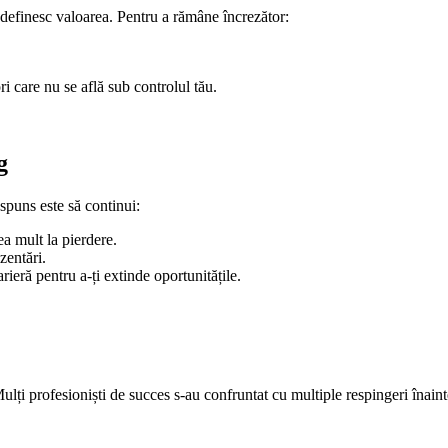
i definesc valoarea. Pentru a rămâne încrezător:
ri care nu se află sub controlul tău.
g
spuns este să continui:
ea mult la pierdere.
zentări.
ieră pentru a-ți extinde oportunitățile.
ți profesioniști de succes s-au confruntat cu multiple respingeri înainte