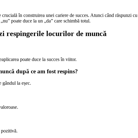
e crucială în construirea unei cariere de succes. Atunci când răspunzi cu 
 „nu” poate duce la un „da” care schimbă totul.
zi respingerile locurilor de muncă
eaplicarea poate duce la succes în viitor.
e muncă după ce am fost respins?
e gândul la eșec.
valoroase.
 pozitivă.