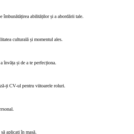
 îmbunătățirea abilităților și a abordării tale.
litatea culturală și momentul ales.
a învăța și de a te perfecționa.
-ți CV-ul pentru viitoarele roluri.
ersonal.
c să aplicați în masă.