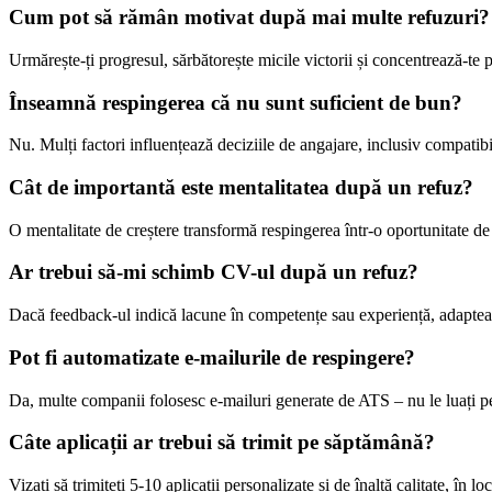
Cum pot să rămân motivat după mai multe refuzuri?
Urmărește-ți progresul, sărbătorește micile victorii și concentrează-te pe
Înseamnă respingerea că nu sunt suficient de bun?
Nu. Mulți factori influențează deciziile de angajare, inclusiv compatibi
Cât de importantă este mentalitatea după un refuz?
O mentalitate de creștere transformă respingerea într-o oportunitate de 
Ar trebui să-mi schimb CV-ul după un refuz?
Dacă feedback-ul indică lacune în competențe sau experiență, adaptează
Pot fi automatizate e-mailurile de respingere?
Da, multe companii folosesc e-mailuri generate de ATS – nu le luați p
Câte aplicații ar trebui să trimit pe săptămână?
Vizați să trimiteți 5-10 aplicații personalizate și de înaltă calitate, în lo