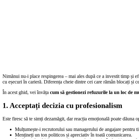
Nimănui nu-i place respingerea – mai ales după ce a investit timp și efo
cu eșecuri în carieră. Diferența cheie dintre cei care rămân blocați și 
În acest ghid, vei învăța
cum să gestionezi refuzurile la un loc de 
1. Acceptați decizia cu profesionalism
Este firesc să te simți dezamăgit, dar reacția emoțională poate dăuna o
Mulțumește-i recrutorului sau managerului de angajare pentru t
Mențineți un ton politicos și apreciativ în toată comunicarea.