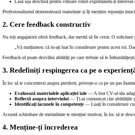
Lasă ușa deschisă pentru viitoare roluri exprimându-ți interesul 
Profesionalismul demonstrează maturitate și îți menține reputația intact
2. Cere feedback constructiv
Nu toți angajatorii oferă feedback, dar merită să fie cerut. O solicitare 
„Vă mulțumesc că m-ați luat în considerare pentru acest rol. Dacă
Feedback-ul poate dezvălui abilități pe care trebuie să le îmbunătățești
3. Redefiniți respingerea ca pe o experienț
În loc să te concentrezi asupra pierderii, privește-o ca pe un pas înaint
Evaluează materialele aplicației tale
— A fost CV-ul tău adapt
Reflectă asupra interviului
— Ți-ai comunicat clar abilitățile 
Identificați lacunele în competențe
— Luați în considerare curs
Această schimbare de mentalitate te menține motivat, în loc să te descu
4. Menține-ți încrederea