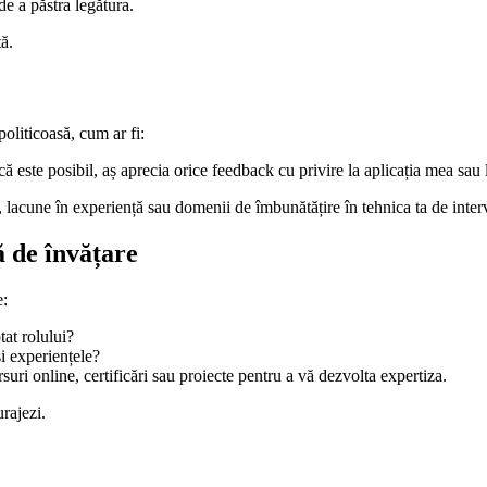
de a păstra legătura.
ă.
politicoasă, cum ar fi:
 este posibil, aș aprecia orice feedback cu privire la aplicația mea sau 
, lacune în experiență sau domenii de îmbunătățire în tehnica ta de inter
ă de învățare
e:
at rolului?
și experiențele?
uri online, certificări sau proiecte pentru a vă dezvolta expertiza.
rajezi.