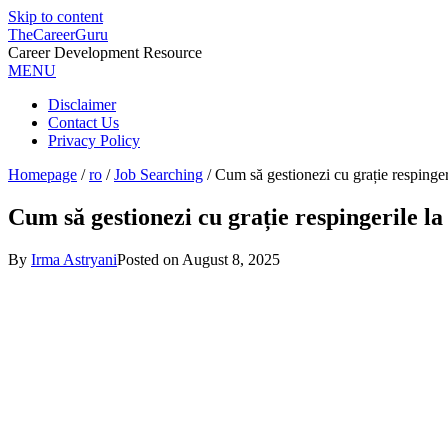
Skip to content
TheCareerGuru
Career Development Resource
MENU
Disclaimer
Contact Us
Privacy Policy
Homepage
/
ro
/
Job Searching
/
Cum să gestionezi cu grație respinger
Cum să gestionezi cu grație respingerile la
By
Irma Astryani
Posted on
August 8, 2025