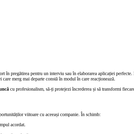
rt în pregătirea pentru un interviu sau în elaborarea aplicației perfecte. 
cei care merg mai departe constă în modul în care reacționează.
muncă
cu profesionalism, să-ți protejezi încrederea și să transformi fieca
portunităților viitoare cu aceeași companie. În schimb:
impul acordat.