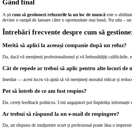
Gând final
A ști
cum să gestionezi refuzurile la un loc de muncă
este o abilitat
devine o rampă de lansare către o oportunitate mai bună. Nu uita – un
Întrebări frecvente despre cum să gestione
Merită să aplici la aceeași companie după un refuz?
Da, dacă vă mențineți profesionalismul și vă îmbunătățiți calificările, r
Cât de repede ar trebui să aplic pentru alte locuri d
Imediat — acest lucru vă ajută să vă mențineți moralul ridicat și reduc
Pot să întreb de ce am fost respins?
Da, cereți feedback politicos. Unii angajatori pot împărtăși informații 
Ar trebui să răspund la un e-mail de respingere?
Da, un răspuns de mulțumire scurt și profesional poate lăsa o impresie