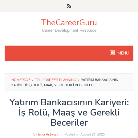
Skip
to
content
TheCareerGuru
Career Development Resource
MENU
HOMEPAGE
/
TR
/
CAREER PLANNING
/
YATIRIM BANKACISININ
KARIYERI: İŞ ROLÜ, MAAŞ VE GEREKLI BECERILER
Yatırım Bankacısının Kariyeri:
İş Rolü, Maaş ve Gerekli
Beceriler
By
Irma Astryani
Posted on
August 21, 2025