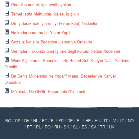
Para Kazanmak için çeşitli yolları
Temel İstifa Mektuplar Kişisel İş çıkın
Bir İşi bırakmak için en iyi (ve en kötü) Nedenleri
Ne kadar para mu bir Yazar Yap?
Sözsüz İletişim Becerileri Listesi ve Örnekler
Sen İşler Hakkında Geri İşitme değil konum Neden Nedenleri
Work Kişilerarası Beceriler – Bu Beceri Seti Kariyer Nasıl Yardımcı
Olabilir
Bir Deniz Mühendisi Ne Yapar? Maaş, Beceriler ve Kariyer
Olanakları
Mülakata Ne Giyilir: Başarı İçin Giyinmek
BG
/
CS
/
DA
/
NL
/
ET
/
FI
/
FR
/
DE
/
EL
/
HE
/
HU
/
IT
/
LV
/
LT
/
NO
/
PT
/
PL
/
RO
/
RU
/
SK
/
SL
/
ES
/
SV
/
TR
/
UK