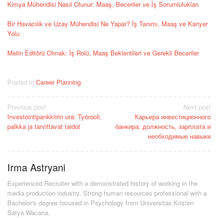
Kimya Mühendisi Nasıl Olunur: Maaş, Beceriler ve İş Sorumlulukları
Bir Havacılık ve Uzay Mühendisi Ne Yapar? İş Tanımı, Maaş ve Kariyer
Yolu
Metin Editörü Olmak: İş Rolü, Maaş Beklentileri ve Gerekli Beceriler
Posted in
Career Planning
Post
Previous post
Next post
Investointipankkiirin ura: Työrooli,
Карьера инвестиционного
navigation
palkka ja tarvittavat taidot
банкира: должность, зарплата и
необходимые навыки
Irma Astryani
Experienced Recruiter with a demonstrated history of working in the
media production industry.
Strong human resources professional
with a
Bachelor's degree focused in Psychology from Universitas Kristen
Satya Wacana.