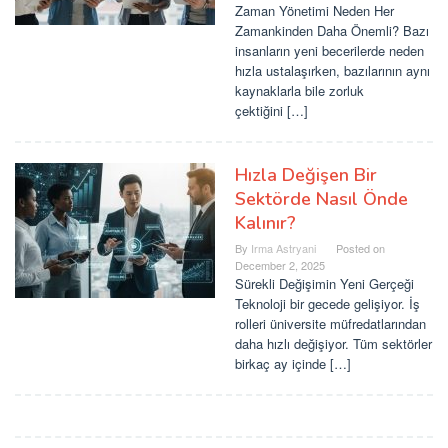
Zaman Yönetimi Neden Her
Zamankinden Daha Önemli? Bazı
insanların yeni becerilerde neden
hızla ustalaşırken, bazılarının aynı
kaynaklarla bile zorluk
çektiğini […]
Hızla Değişen Bir
Sektörde Nasıl Önde
Kalınır?
By
Irma Astryani
Posted on
December 2, 2025
Sürekli Değişimin Yeni Gerçeği
Teknoloji bir gecede gelişiyor. İş
rolleri üniversite müfredatlarından
daha hızlı değişiyor. Tüm sektörler
birkaç ay içinde […]