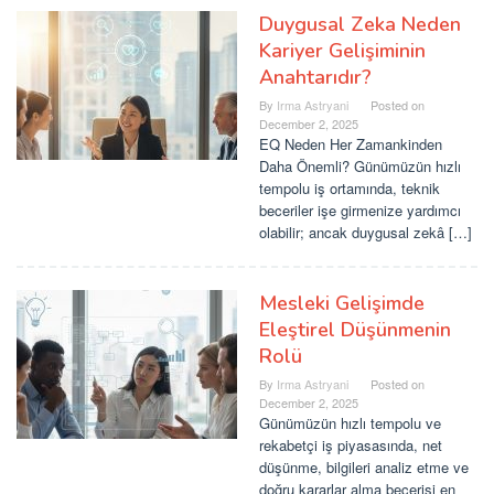
Duygusal Zeka Neden
Kariyer Gelişiminin
Anahtarıdır?
By
Irma Astryani
Posted on
December 2, 2025
EQ Neden Her Zamankinden
Daha Önemli? Günümüzün hızlı
tempolu iş ortamında, teknik
beceriler işe girmenize yardımcı
olabilir; ancak duygusal zekâ […]
Mesleki Gelişimde
Eleştirel Düşünmenin
Rolü
By
Irma Astryani
Posted on
December 2, 2025
Günümüzün hızlı tempolu ve
rekabetçi iş piyasasında, net
düşünme, bilgileri analiz etme ve
doğru kararlar alma becerisi en