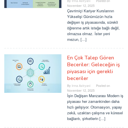
By
Irma Astryani
Posted on
November 12, 2025
Çevrimiçi Kariyer Kurslarının
Yükselişi Günümüzün hızla
değişen iş piyasasında, sürekli
öğrenme artık isteğe bağlı değil,
olmazsa olmaz. İster yeni
mezun, […]
En Çok Talep Gören
Beceriler: Geleceğin iş
piyasası için gerekli
beceriler
By
Irma Astryani
Posted on
November 12, 2025
İşin Değişen Manzarası Modern iş
piyasası her zamankinden daha
hızlı gelişiyor. Otomasyon, yapay
zekâ, uzaktan çalışma ve küresel
bağlantı, şirketlerin […]