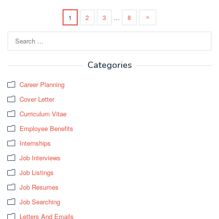
1
2
3
…
8
Search
for:
Categories
Career Planning
Cover Letter
Curriculum Vitae
Employee Benefits
Internships
Job Interviews
Job Listings
Job Resumes
Job Searching
Letters And Emails