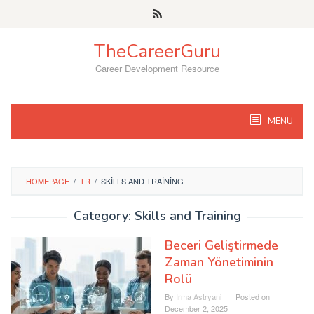
Skip
to
content
TheCareerGuru
Career Development Resource
MENU
HOMEPAGE
/
TR
/
SKILLS AND TRAINING
Category: Skills and Training
Beceri Geliştirmede
Zaman Yönetiminin
Rolü
By
Irma Astryani
Posted on
December 2, 2025