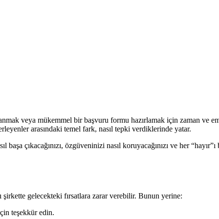
lanmak veya mükemmel bir başvuru formu hazırlamak için zaman ve emek 
erleyenler arasındaki temel fark, nasıl tepki verdiklerinde yatar.
l başa çıkacağınızı, özgüveninizi nasıl koruyacağınızı ve her “hayır”ı bi
irkette gelecekteki fırsatlara zarar verebilir. Bunun yerine:
çin teşekkür edin.