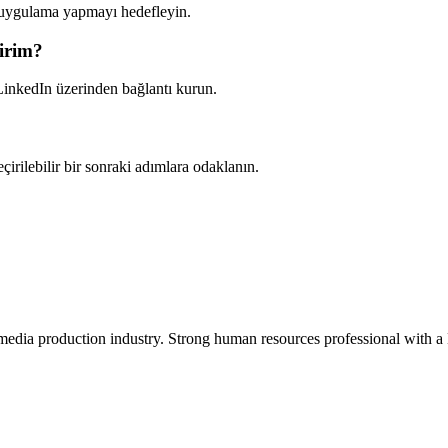
l uygulama yapmayı hedefleyin.
lirim?
 LinkedIn üzerinden bağlantı kurun.
irilebilir bir sonraki adımlara odaklanın.
media production industry.
Strong human resources professional
with a