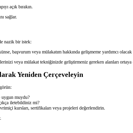
apıyı açık bırakın.
nı sağlar.
 nazik bir istek:
mkünse, başvurum veya mülakatım hakkında gelişmeme yardımcı olacak he
erinizi veya mülakat tekniğinizde geliştirmeniz gereken alanları ortaya ç
arak Yeniden Çerçeveleyin
 görün:
e uygun muydu?
ıkça iletebildiniz mi?
içi kursları, sertifikaları veya projeleri değerlendirin.
.