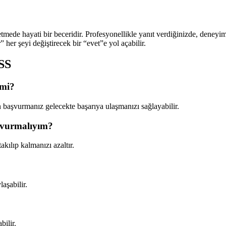
a etmede hayati bir beceridir. Profesyonellikle yanıt verdiğinizde, dene
” her şeyi değiştirecek bir “evet”e yol açabilir.
SSS
 mi?
den başvurmanız gelecekte başarıya ulaşmanızı sağlayabilir.
aşvurmalıyım?
kılıp kalmanızı azaltır.
laşabilir.
bilir.