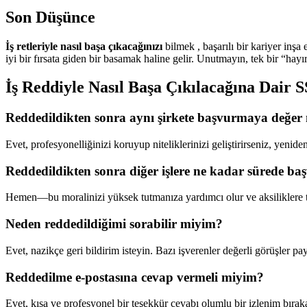
Son Düşünce
İş retleriyle nasıl başa çıkacağınızı
bilmek , başarılı bir kariyer inş
iyi bir fırsata giden bir basamak haline gelir. Unutmayın, tek bir “hayır
İş Reddiyle Nasıl Başa Çıkılacağına Dair 
Reddedildikten sonra aynı şirkete başvurmaya değer
Evet, profesyonelliğinizi koruyup niteliklerinizi geliştirirseniz, yeni
Reddedildikten sonra diğer işlere ne kadar sürede b
Hemen—bu moralinizi yüksek tutmanıza yardımcı olur ve aksiliklere ta
Neden reddedildiğimi sorabilir miyim?
Evet, nazikçe geri bildirim isteyin. Bazı işverenler değerli görüşler pay
Reddedilme e-postasına cevap vermeli miyim?
Evet, kısa ve profesyonel bir teşekkür cevabı olumlu bir izlenim bıraka