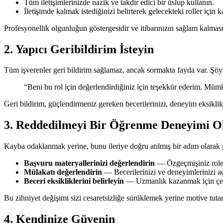
Tüm iletişimlerinizde nazik ve takdir edici bir üslup kullanın.
İletişimde kalmak istediğinizi belirterek gelecekteki roller için k
Profesyonellik olgunluğun göstergesidir ve itibarınızın sağlam kalması
2. Yapıcı Geribildirim İsteyin
Tüm işverenler geri bildirim sağlamaz, ancak sormakta fayda var. Şöyle
“Beni bu rol için değerlendirdiğiniz için teşekkür ederim. Mü
Geri bildirim, güçlendirmeniz gereken becerilerinizi, deneyim eksiklikl
3. Reddedilmeyi Bir Öğrenme Deneyimi Ol
Kayba odaklanmak yerine, bunu ileriye doğru atılmış bir adım olarak
Başvuru materyallerinizi değerlendirin
— Özgeçmişiniz rol
Mülakatı değerlendirin
— Becerilerinizi ve deneyimlerinizi aç
Beceri eksikliklerini belirleyin
— Uzmanlık kazanmak için çevrim
Bu zihniyet değişimi sizi cesaretsizliğe sürüklemek yerine motive tutar
4. Kendinize Güvenin