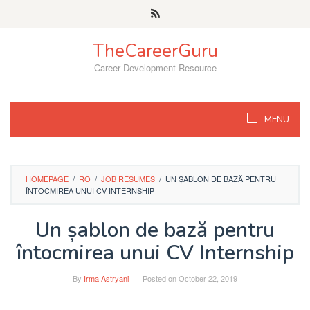
Skip
to
content
TheCareerGuru
Career Development Resource
MENU
HOMEPAGE
/
RO
/
JOB RESUMES
/
UN ȘABLON DE BAZĂ PENTRU
ÎNTOCMIREA UNUI CV INTERNSHIP
Un șablon de bază pentru
întocmirea unui CV Internship
By
Irma Astryani
Posted on
October 22, 2019