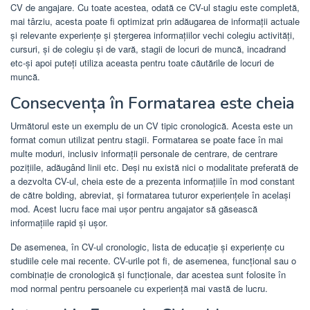
CV de angajare. Cu toate acestea, odată ce CV-ul stagiu este completă,
mai târziu, acesta poate fi optimizat prin adăugarea de informații actuale
și relevante experiențe și ștergerea informațiilor vechi colegiu activități,
cursuri, și de colegiu și de vară, stagii de locuri de muncă, incadrand
etc-și apoi puteți utiliza aceasta pentru toate căutările de locuri de
muncă.
Consecvența în Formatarea este cheia
Următorul este un exemplu de un CV tipic cronologică. Acesta este un
format comun utilizat pentru stagii. Formatarea se poate face în mai
multe moduri, inclusiv informații personale de centrare, de centrare
pozițiile, adăugând linii etc. Deși nu există nici o modalitate preferată de
a dezvolta CV-ul, cheia este de a prezenta informațiile în mod constant
de către bolding, abreviat, și formatarea tuturor experiențele în același
mod. Acest lucru face mai ușor pentru angajator să găsească
informațiile rapid și ușor.
De asemenea, în CV-ul cronologic, lista de educație și experiențe cu
studiile cele mai recente. CV-urile pot fi, de asemenea, funcțional sau o
combinație de cronologică și funcționale, dar acestea sunt folosite în
mod normal pentru persoanele cu experiență mai vastă de lucru.