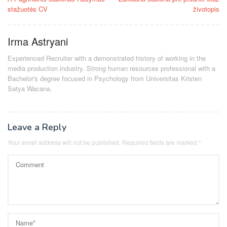
navigation
stažuotės CV
životopis
Irma Astryani
Experienced Recruiter with a demonstrated history of working in the
media production industry.
Strong human resources professional
with a
Bachelor's degree focused in Psychology from Universitas Kristen
Satya Wacana.
Leave a Reply
Your email address will not be published.
Required fields are marked
*