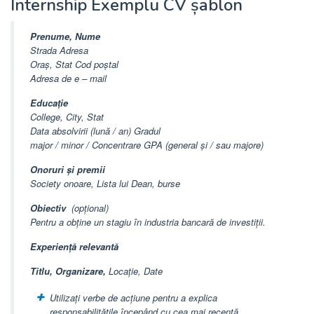
Internship Exemplu CV șablon
Prenume, Nume
Strada Adresa
Oraș, Stat Cod poștal
Adresa de e – mail
Educație
College, City, Stat
Data absolvirii (lună / an) Gradul
major / minor / Concentrare GPA (general și / sau majore)
Onoruri și premii
Society onoare, Lista lui Dean, burse
Obiectiv
(opțional)
Pentru a obține un stagiu în industria bancară de investiții.
Experiență relevantă
Titlu, Organizare,
Locație, Date
Utilizați verbe de acțiune pentru a explica
responsabilitățile începând cu cea mai recentă