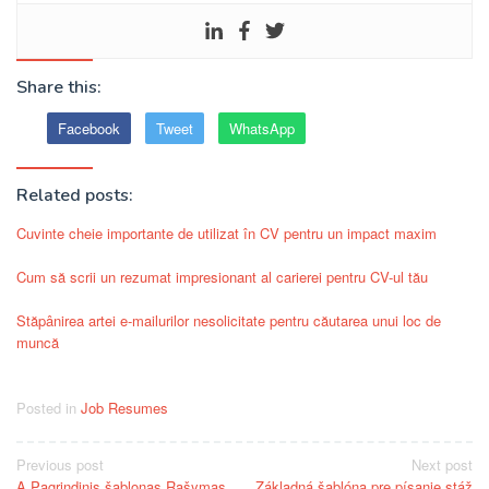
Share this:
Facebook
Tweet
WhatsApp
Related posts:
Cuvinte cheie importante de utilizat în CV pentru un impact maxim
Cum să scrii un rezumat impresionant al carierei pentru CV-ul tău
Stăpânirea artei e-mailurilor nesolicitate pentru căutarea unui loc de
muncă
Posted in
Job Resumes
Post
Previous post
Next post
A Pagrindinis šablonas Rašymas
Základná šablóna pre písanie stáž