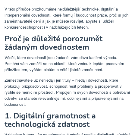
V této příručce prozkoumáme nejdůležitější technické, digitální a
interpersonální dovednosti, které formují budoucnost práce, proč si jich
zaměstnavatelé cení a jak je můžete rozvíjet, abyste si udrželi
konkurenceschopnost i v nadcházejících letech.
Proč je důležité porozumět
žádaným dovednostem
Vědět, které dovednosti jsou žádané, vám dává kariérní výhodu.
Pomáhá vám zaměřit se na oblasti, které vedou k lepším pracovním
příležitostem, vyšším platům a větší jistotě zaměstnání.
Zaměstnavatelé už nehledají jen tituly – hledají dovednosti, které
prokazují přizpůsobivost, schopnost řešit problémy a prosperovat v
rychle se měnícím prostředí. Propojením svých dovedností s potřebami
odvětví se stanete relevantnějšími, odolnějšími a připravenějšími na
budoucnost.
1. Digitální gramotnost a
technologická zdatnost
Vzhledem k tomu, že se průmyslová odvětví nadále digitalizují, zůstává