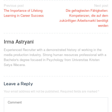
Post
Previous post
Next post
The Importance of Lifelong
Die gefragtesten Fähigkeiten:
navigation
Learning in Career Success
Kompetenzen, die auf dem
zukünftigen Arbeitsmarkt benötigt
werden
Irma Astryani
Experienced Recruiter with a demonstrated history of working in the
media production industry.
Strong human resources professional
with a
Bachelor's degree focused in Psychology from Universitas Kristen
Satya Wacana.
Leave a Reply
Your email address will not be published.
Required fields are marked
*