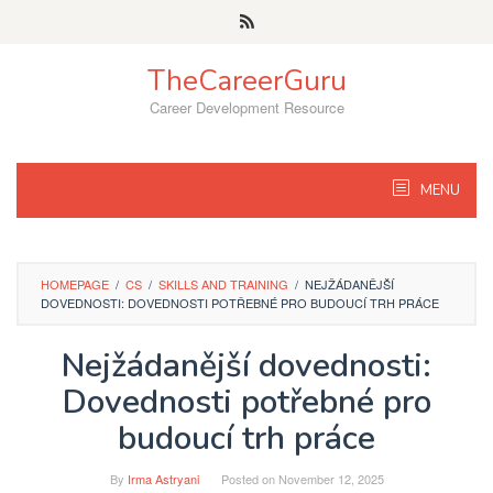
Skip
to
content
TheCareerGuru
Career Development Resource
MENU
HOMEPAGE
/
CS
/
SKILLS AND TRAINING
/
NEJŽÁDANĚJŠÍ
DOVEDNOSTI: DOVEDNOSTI POTŘEBNÉ PRO BUDOUCÍ TRH PRÁCE
Nejžádanější dovednosti:
Dovednosti potřebné pro
budoucí trh práce
By
Irma Astryani
Posted on
November 12, 2025