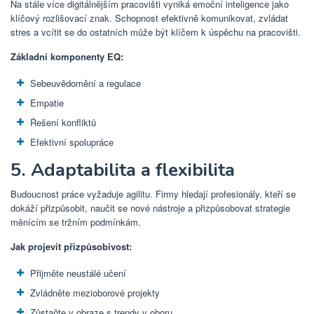
Na stále více digitálnějším pracovišti vyniká emoční inteligence jako
klíčový rozlišovací znak. Schopnost efektivně komunikovat, zvládat
stres a vcítit se do ostatních může být klíčem k úspěchu na pracovišti.
Základní komponenty EQ:
Sebeuvědomění a regulace
Empatie
Řešení konfliktů
Efektivní spolupráce
5. Adaptabilita a flexibilita
Budoucnost práce vyžaduje agilitu. Firmy hledají profesionály, kteří se
dokáží přizpůsobit, naučit se nové nástroje a přizpůsobovat strategie
měnícím se tržním podmínkám.
Jak projevit přizpůsobivost:
Přijměte neustálé učení
Zvládněte mezioborové projekty
Zůstaňte v obraze s trendy v oboru