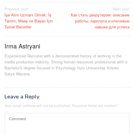
Post
Previous post
Next post
İşe Alım Uzmanı Olmak: İş
Как стать рекрутером: описание
navigation
Tanımı, Maaş ve Başarı İçin
работы, зарплата и ключевые
Temel Beceriler
навыки для успеха
Irma Astryani
Experienced Recruiter with a demonstrated history of working in the
media production industry.
Strong human resources professional
with a
Bachelor's degree focused in Psychology from Universitas Kristen
Satya Wacana.
Leave a Reply
Your email address will not be published.
Required fields are marked
*