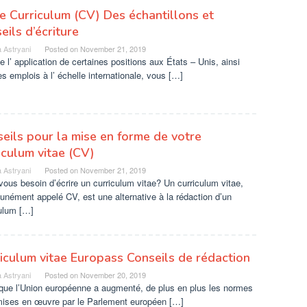
e Curriculum (CV) Des échantillons et
eils d’écriture
 Astryani
Posted on
November 21, 2019
e l’ application de certaines positions aux États – Unis, ainsi
s emplois à l’ échelle internationale, vous […]
eils pour la mise en forme de votre
iculum vitae (CV)
 Astryani
Posted on
November 21, 2019
ous besoin d’écrire un curriculum vitae? Un curriculum vitae,
nément appelé CV, est une alternative à la rédaction d’un
culum […]
iculum vitae Europass Conseils de rédaction
 Astryani
Posted on
November 20, 2019
 que l’Union européenne a augmenté, de plus en plus les normes
mises en œuvre par le Parlement européen […]