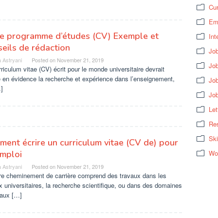
Cur
Em
ae programme d’études (CV) Exemple et
Int
eils de rédaction
Job
 Astryani
Posted on
November 21, 2019
Job
riculum vitae (CV) écrit pour le monde universitaire devrait
 en évidence la recherche et expérience dans l’enseignement,
Jo
]
Jo
Let
Res
Ski
ent écrire un curriculum vitae (CV de) pour
mploi
Wo
 Astryani
Posted on
November 21, 2019
tre cheminement de carrière comprend des travaux dans les
x universitaires, la recherche scientifique, ou dans des domaines
aux […]