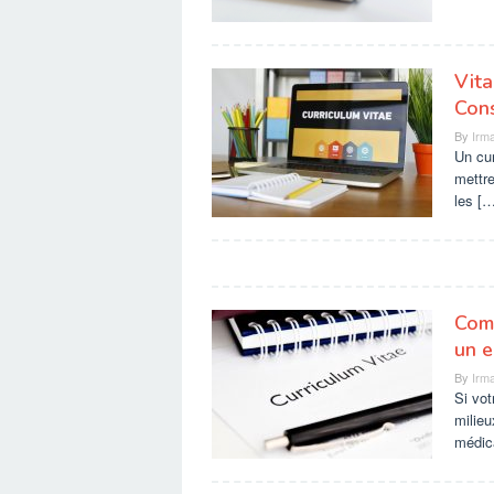
Vit
Cons
By
Irma
Un cur
mettre
les […
Comm
un e
By
Irma
Si vo
milieu
médic