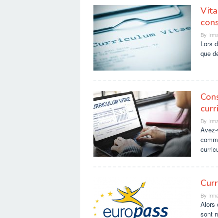
Vita
cons
By
Irma
Lors d
que de
Cons
curr
By
Irma
Avez-v
commu
curri
Curr
By
Irma
Alors
sont 