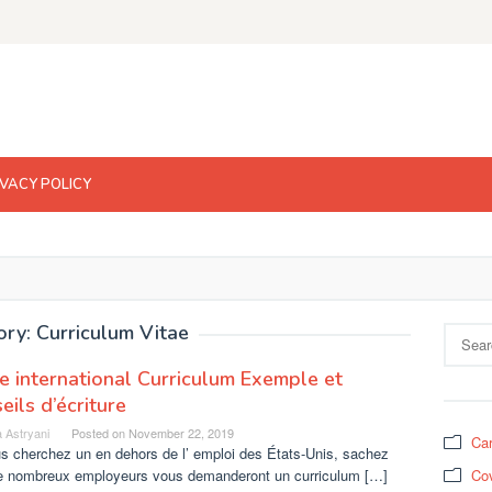
IVACY POLICY
ry: Curriculum Vitae
Search
for:
e international Curriculum Exemple et
eils d’écriture
 Astryani
Posted on
November 22, 2019
Car
s cherchez un en dehors de l’ emploi des États-Unis, sachez
e nombreux employeurs vous demanderont un curriculum […]
Cov