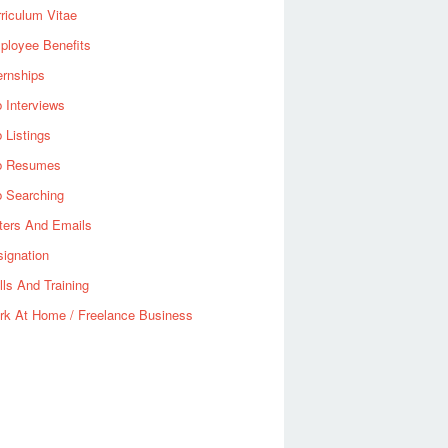
riculum Vitae
ployee Benefits
ernships
 Interviews
 Listings
b Resumes
b Searching
ters And Emails
ignation
lls And Training
rk At Home / Freelance Business