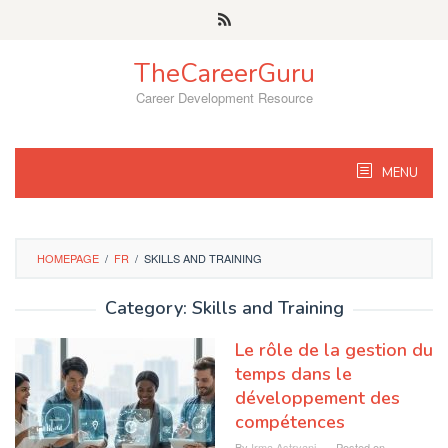
Skip
to
content
TheCareerGuru
Career Development Resource
MENU
HOMEPAGE
/
FR
/
SKILLS AND TRAINING
Category: Skills and Training
Le rôle de la gestion du
temps dans le
développement des
compétences
By
Irma Astryani
Posted on