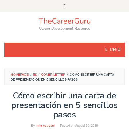
Skip
to
content
TheCareerGuru
Career Development Resource
MENU
HOMEPAGE
/
ES
/
COVER LETTER
/
CÓMO ESCRIBIR UNA CARTA
DE PRESENTACIÓN EN 5 SENCILLOS PASOS
Cómo escribir una carta de
presentación en 5 sencillos
pasos
By
Irma Astryani
Posted on
August 30, 2019