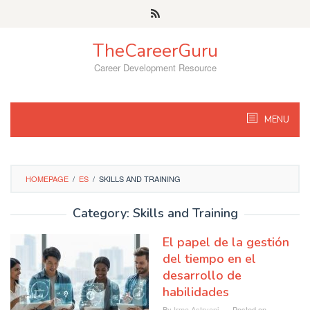
Skip
to
content
TheCareerGuru
Career Development Resource
MENU
HOMEPAGE
/
ES
/
SKILLS AND TRAINING
Category: Skills and Training
El papel de la gestión
del tiempo en el
desarrollo de
habilidades
By
Irma Astryani
Posted on