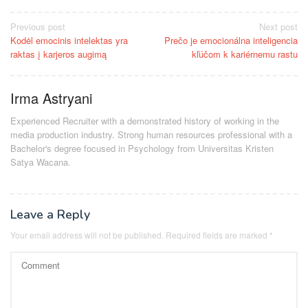
Post
Previous post
Next post
Kodėl emocinis intelektas yra
Prečo je emocionálna inteligencia
navigation
raktas į karjeros augimą
kľúčom k kariérnemu rastu
Irma Astryani
Experienced Recruiter with a demonstrated history of working in the
media production industry.
Strong human resources professional
with a
Bachelor's degree focused in Psychology from Universitas Kristen
Satya Wacana.
Leave a Reply
Your email address will not be published.
Required fields are marked
*