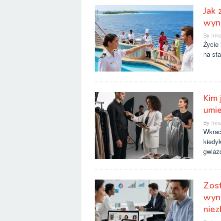
Jak 
wyna
By
Irma
Życie 
na st
Kim 
umie
By
Irma
Wkrac
kiedyk
gwiazd
Zost
wyna
niez