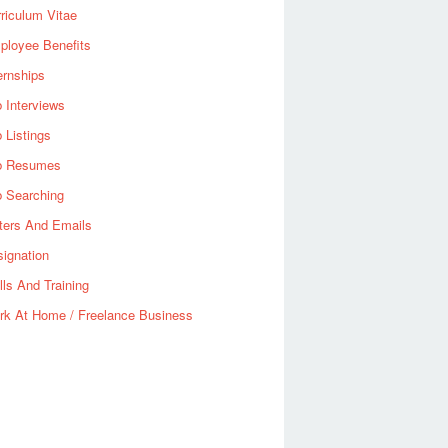
riculum Vitae
ployee Benefits
ernships
 Interviews
 Listings
b Resumes
b Searching
ters And Emails
ignation
lls And Training
rk At Home / Freelance Business