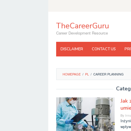
Skip
to
content
TheCareerGuru
Career Development Resource
DISCLAIMER
CONTACT US
PR
HOMEPAGE
/
PL
/
CAREER PLANNING
Categ
Jak 
umie
By
Irma
Inżyni
wpływ