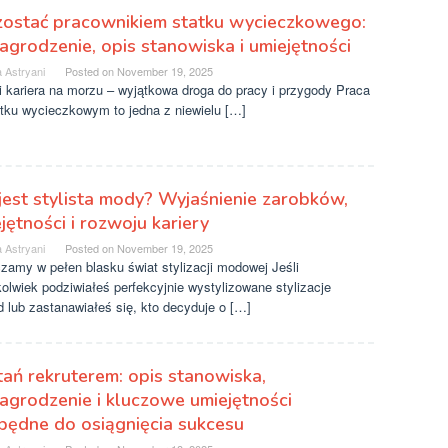
zostać pracownikiem statku wycieczkowego:
grodzenie, opis stanowiska i umiejętności
 Astryani
Posted on
November 19, 2025
i kariera na morzu – wyjątkowa droga do pracy i przygody Praca
atku wycieczkowym to jedna z niewielu […]
jest stylista mody? Wyjaśnienie zarobków,
jętności i rozwoju kariery
 Astryani
Posted on
November 19, 2025
zamy w pełen blasku świat stylizacji modowej Jeśli
olwiek podziwiałeś perfekcyjnie wystylizowane stylizacje
 lub zastanawiałeś się, kto decyduje o […]
ań rekruterem: opis stanowiska,
grodzenie i kluczowe umiejętności
będne do osiągnięcia sukcesu