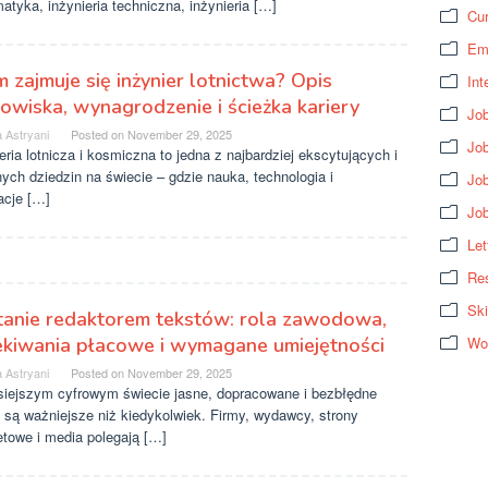
tyka, inżynieria techniczna, inżynieria […]
Cur
Em
 zajmuje się inżynier lotnictwa? Opis
Int
owiska, wynagrodzenie i ścieżka kariery
Job
 Astryani
Posted on
November 29, 2025
Job
eria lotnicza i kosmiczna to jedna z najbardziej ekscytujących i
ych dziedzin na świecie – gdzie nauka, technologia i
Jo
acje […]
Jo
Let
Res
Ski
tanie redaktorem tekstów: rola zawodowa,
ekiwania płacowe i wymagane umiejętności
Wo
 Astryani
Posted on
November 29, 2025
siejszym cyfrowym świecie jasne, dopracowane i bezbłędne
 są ważniejsze niż kiedykolwiek. Firmy, wydawcy, strony
etowe i media polegają […]