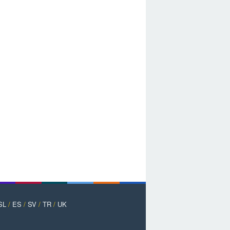
SL
/
ES
/
SV
/
TR
/
UK