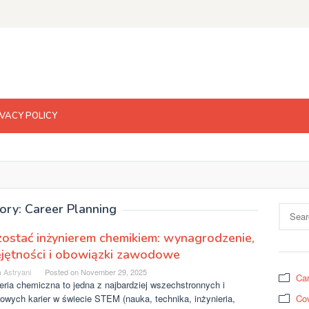
IVACY POLICY
ory: Career Planning
Search
for:
zostać inżynierem chemikiem: wynagrodzenie,
jętności i obowiązki zawodowe
 Astryani
Posted on
November 29, 2025
Car
eria chemiczna to jedna z najbardziej wszechstronnych i
owych karier w świecie STEM (nauka, technika, inżynieria,
Cov