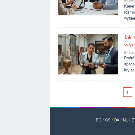
By
Irma
Karier
rozmo
wybier
Jak
wyna
By
Irma
Podróż
space
kryją
1
BG
/
CS
/
DA
/
NL
/
E