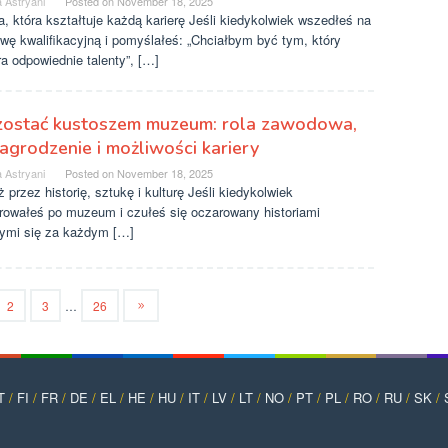
 Astryani
Posted on
November 18, 2025
a, która kształtuje każdą karierę Jeśli kiedykolwiek wszedłeś na
wę kwalifikacyjną i pomyślałeś: „Chciałbym być tym, który
a odpowiednie talenty”, […]
 zostać kustoszem muzeum: rola zawodowa,
grodzenie i możliwości kariery
 Astryani
Posted on
November 18, 2025
 przez historię, sztukę i kulturę Jeśli kiedykolwiek
rowałeś po muzeum i czułeś się oczarowany historiami
cymi się za każdym […]
2
3
…
26
T
/
FI
/
FR
/
DE
/
EL
/
HE
/
HU
/
IT
/
LV
/
LT
/
NO
/
PT
/
PL
/
RO
/
RU
/
SK
/