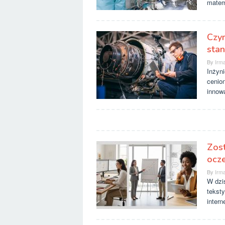
matema
Czym
stan
By
Irma
Inżyni
cenion
innow
Zos
ocz
By
Irma
W dzi
teksty
intern