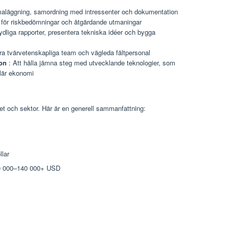
aläggning, samordning med intressenter och dokumentation
 för riskbedömningar och åtgärdande utmaningar
ydliga rapporter, presentera tekniska idéer och bygga
ra tvärvetenskapliga team och vägleda fältpersonal
on
: Att hålla jämna steg med utvecklande teknologier, som
ulär ekonomi
et och sektor. Här är en generell sammanfattning:
llar
110 000–140 000+ USD