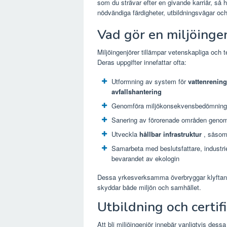
som du strävar efter en givande karriär, så 
nödvändiga färdigheter, utbildningsvägar och
Vad gör en miljöinge
Miljöingenjörer tillämpar vetenskapliga och t
Deras uppgifter innefattar ofta:
Utformning av system för
vattenrening
avfallshantering
Genomföra miljökonsekvensbedömnin
Sanering av förorenade områden gen
Utveckla
hållbar infrastruktur
, såsom 
Samarbeta med beslutsfattare, industrie
bevarandet av ekologin
Dessa yrkesverksamma överbryggar klyftan 
skyddar både miljön och samhället.
Utbildning och certif
Att bli miljöingenjör innebär vanligtvis dessa