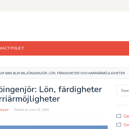
IVACY POLICY
UR MAN BLIR MILJÖINGENJÖR: LÖN, FÄRDIGHETER OCH KARRIÄRMÖJLIGHETER
öingenjör: Lön, färdigheter
Search
for:
rriärmöjligheter
tryani
Posted on
June 22, 2025
Car
Cov