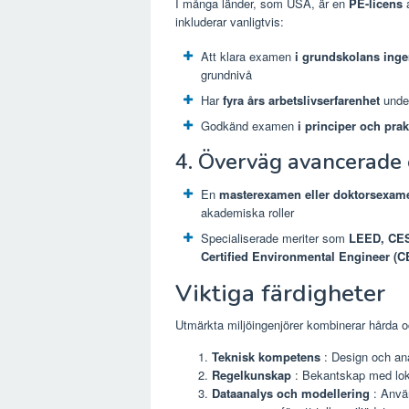
I många länder, som USA, är en
PE-licens
a
inkluderar vanligtvis:
Att klara examen
i grundskolans inge
grundnivå
Har
fyra års arbetslivserfarenhet
under
Godkänd examen
i principer och pra
4. Överväg avancerade e
En
masterexamen eller doktorsexam
akademiska roller
Specialiserade meriter som
LEED, CES
Certified Environmental Engineer (C
Viktiga färdigheter
Utmärkta miljöingenjörer kombinerar hårda o
Teknisk kompetens
: Design och an
Regelkunskap
: Bekantskap med lokal
Dataanalys och modellering
: Anvä