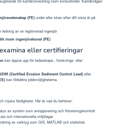
vgörande för karriärutveckling inom konsultroller. Karriärvägen
njörsvetenskap (FE)
under eller strax efter ditt sista år på
 ledning av en legitimerad ingenjör
ktik inom ingenjörskonst (PE)
xamina eller certifieringar
en
kan öppna upp för ledarskaps-, forsknings- eller
SWI (Certified Erosion Sediment Control Lead)
eller
EE)
kan förbättra jobbmöjligheterna.
ch mjuka färdigheter. Här är vad du behöver:
alys av system som avloppsrening och föroreningskontroll
a och internationella miljölagar
ndning av verktyg som GIS, MATLAB och statistisk