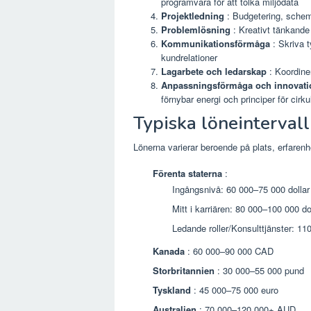
programvara för att tolka miljödata
Projektledning
: Budgetering, schem
Problemlösning
: Kreativt tänkande
Kommunikationsförmåga
: Skriva t
kundrelationer
Lagarbete och ledarskap
: Koordine
Anpassningsförmåga och innovati
förnybar energi och principer för cirk
Typiska löneintervall
Lönerna varierar beroende på plats, erfarenh
Förenta staterna
:
Ingångsnivå: 60 000–75 000 dollar
Mitt i karriären: 80 000–100 000 do
Ledande roller/Konsulttjänster: 
Kanada
: 60 000–90 000 CAD
Storbritannien
: 30 000–55 000 pund
Tyskland
: 45 000–75 000 euro
Australien
: 70 000–120 000+ AUD