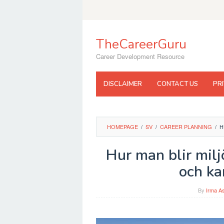
Skip
to
content
TheCareerGuru
Career Development Resource
DISCLAIMER
CONTACT US
PR
HOMEPAGE
/
SV
/
CAREER PLANNING
/
H
Hur man blir milj
och ka
By
Irma As