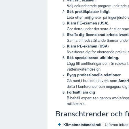
Välj ackrediterade program inriktade på
Sök praktikplatser tidigt.
Leta efter möjligheter på ingenjörsfö
Klara FE-examen (USA).
Gör detta under ditt sista år eller om
Skaffa dig licensierad arbetslivserf
Samla tillfredsställande timmar under 
Klara PE-examen (USA)
Kvalificera dig för oberoende prakti
Sök specialiserad utbildning.
Lägg till certifieringar som är relevan
vattensystemdesign.
Bygg professionella relationer
Gå med i branschnätverk som
Ameri
delta i konferenser och engagera di
Fortsätt lära dig
Bibehåll expertisen genom workshops
miljöteknik.
Branschtrender och f
Klimatmotståndskraft
: Utforma infras