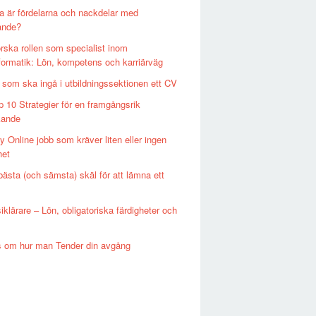
ka är fördelarna och nackdelar med
ande?
orska rollen som specialist inom
formatik: Lön, kompetens och karriärväg
 som ska ingå i utbildningssektionen ett CV
p 10 Strategier för en framgångsrik
kande
y Online jobb som kräver liten eller ingen
het
bästa (och sämsta) skäl för att lämna ett
klärare – Lön, obligatoriska färdigheter och
s om hur man Tender din avgång