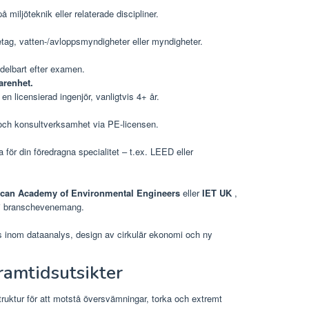
 miljöteknik eller relaterade discipliner.
retag, vatten-/avloppsmyndigheter eller myndigheter.
edelbart efter examen.
arenhet.
en licensierad ingenjör, vanligtvis 4+ år.
k och konsultverksamhet via PE-licensen.
ta för din föredragna specialitet – t.ex. LEED eller
can Academy of Environmental Engineers
eller
IET UK
,
g i branschevenemang.
 inom dataanalys, design av cirkulär ekonomi och ny
ramtidsutsikter
truktur för att motstå översvämningar, torka och extremt