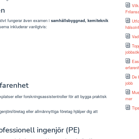
Vil
en
Frilans
nativt fungerar även examen i
samhällsbyggnad, kemiteknik
Utf
erna inkluderar vanligtvis:
hälsoin
Vad
Top
jobbsö
Eas
erfaren
De 
jobb
rfarenhet
Musi
platser eller forskningsassistentroller för att bygga praktisk
mer
Tip
njörsföretag eller allmännyttiga företag hjälper dig att
ofessionell ingenjör (PE)