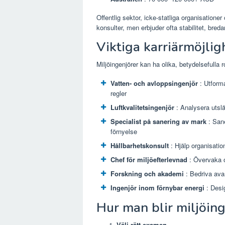
Offentlig sektor, icke-statliga organisation
konsulter, men erbjuder ofta stabilitet, breda
Viktiga karriärmöjlig
Miljöingenjörer kan ha olika, betydelsefulla ro
Vatten- och avloppsingenjör
: Utforma
regler
Luftkvalitetsingenjör
: Analysera utslä
Specialist på sanering av mark
: Sane
förnyelse
Hållbarhetskonsult
: Hjälp organisatio
Chef för miljöefterlevnad
: Övervaka o
Forskning och akademi
: Bedriva avan
Ingenjör inom förnybar energi
: Desig
Hur man blir miljöin
Välj rätt examen