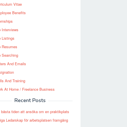
riculum Vitae
ployee Benefits
ernships
 Interviews
 Listings
b Resumes
b Searching
ters And Emails
ignation
lls And Training
rk At Home / Freelance Business
Recent Posts
 bästa tiden att ansöka om en praktikplats
tiga Ledarskap för arbetsplatsen framgång