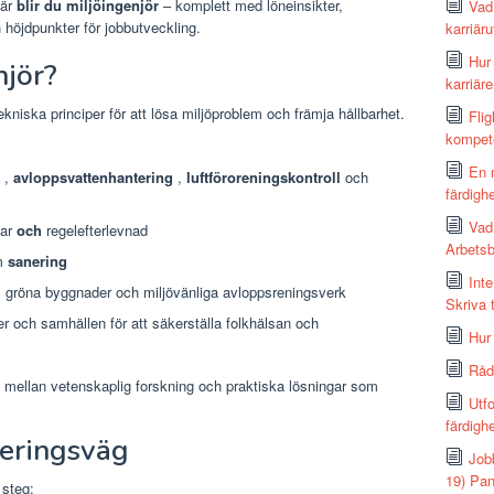
här
blir du miljöingenjör
– komplett med löneinsikter,
Vad 
 höjdpunkter för jobbutveckling.
karriär
Hur 
njör?
karriär
ekniska principer för att lösa miljöproblem och främja hållbarhet.
Fli
kompet
En m
,
avloppsvattenhantering
,
luftföroreningskontroll
och
färdigh
Vad
gar
och
regelefterlevnad
Arbetsb
om
sanering
Int
gröna byggnader och miljövänliga avloppsreningsverk
Skriva 
r och samhällen för att säkerställa folkhälsan och
Hur
Råd
mellan vetenskaplig forskning och praktiska lösningar som
Utfo
färdigh
ieringsväg
Job
19) Pa
 steg: