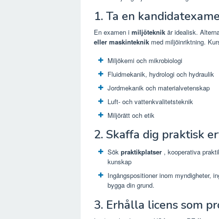
1. Ta en kandidatexam
En examen i
miljöteknik
är idealisk. Alter
eller maskinteknik
med miljöinriktning. Kurs
Miljökemi och mikrobiologi
Fluidmekanik, hydrologi och hydraulik
Jordmekanik och materialvetenskap
Luft- och vattenkvalitetsteknik
Miljörätt och etik
2. Skaffa dig praktisk e
Sök
praktikplatser
, kooperativa praktik
kunskap
Ingångspositioner inom myndigheter, inge
bygga din grund.
3. Erhålla licens som pr