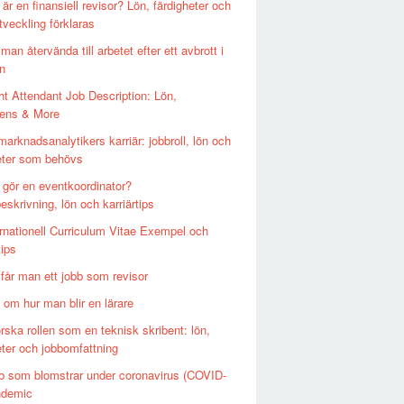
är en finansiell revisor? Lön, färdigheter och
utveckling förklaras
man återvända till arbetet efter ett avbrott i
en
ght Attendant Job Description: Lön,
ens & More
arknadsanalytikers karriär: jobbroll, lön och
eter som behövs
 gör en eventkoordinator?
eskrivning, lön och karriärtips
ernationell Curriculum Vitae Exempel och
tips
 får man ett jobb som revisor
 om hur man blir en lärare
rska rollen som en teknisk skribent: lön,
eter och jobbomfattning
b som blomstrar under coronavirus (COVID-
ndemic