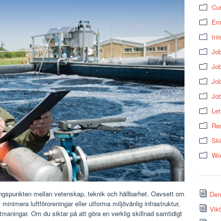
Cur
Em
Int
Job
Job
Jo
Jo
Let
Res
Ski
Wo
ingspunkten mellan vetenskap, teknik och hållbarhet. Oavsett om
Den
 minimera luftföroreningar eller utforma miljövänlig infrastruktur,
Vik
tmaningar. Om du siktar på att göra en verklig skillnad samtidigt