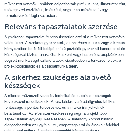
művészeti vezetők korábban dolgozhattak grafikusként, illusztrátorként,
szövegszerkesztőként, fotósként, vagy más művészeti vagy
formatervezési foglalkozásban.
Releváns tapasztalatok szerzése
A gyakorlati tapasztalat felbecsülhetetlen értékű a művészeti vezetővé
válás útján. A szakmai gyakorlatok, az önkéntes munka vagy a kreatív
környezetben betöltött belépő szintű pozíciók gyakorlati ismereteket és
készségeket biztosítanak. Grafikusként vagy hasonló szerepkörökben
végzett munka segít szilárd alapok kiépítésében a tervezési elvek, a
projektkoordináció és a csapatmunka terén.
A sikerhez szükséges alapvető
készségek
A sikeres művészeti vezetők technikai és szociális készségek
keverékével rendelkeznek. A részletekre való odafigyelés kritikus
fontosságú a pontos tervezéshez és a márka irányelveinek
betartásához. Az erős szervezőkészség segít a projekt több
aspektusának egyidejű kezelésében. A hatékony kommunikáció
elengedhetetlen az ügyfelekkel, csapattagokkal és érdekelt felekkel
való interakcióhoz. A problémamegoldó képesség és az