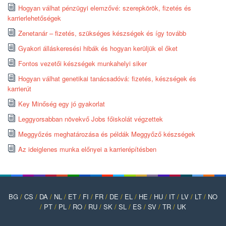
Hogyan válhat pénzügyi elemzővé: szerepkörök, fizetés és
karrierlehetőségek
Zenetanár – fizetés, szükséges készségek és így tovább
Gyakori álláskeresési hibák és hogyan kerüljük el őket
Fontos vezetői készségek munkahelyi siker
Hogyan válhat genetikai tanácsadóvá: fizetés, készségek és
karrierút
Key Minőség egy jó gyakorlat
Leggyorsabban növekvő Jobs főiskolát végzettek
Meggyőzés meghatározása és példák Meggyőző készségek
Az ideiglenes munka előnyei a karrierépítésben
BG
/
CS
/
DA
/
NL
/
ET
/
FI
/
FR
/
DE
/
EL
/
HE
/
HU
/
IT
/
LV
/
LT
/
NO
/
PT
/
PL
/
RO
/
RU
/
SK
/
SL
/
ES
/
SV
/
TR
/
UK