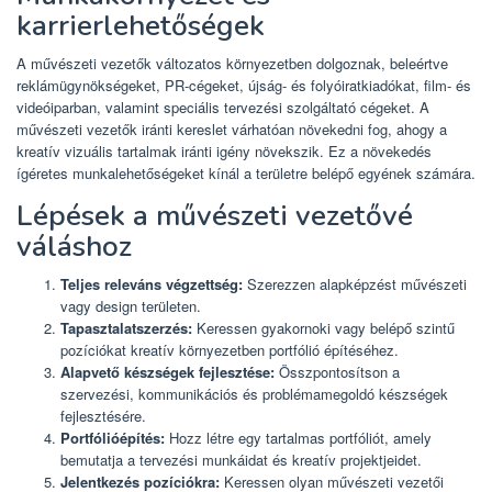
karrierlehetőségek
A művészeti vezetők változatos környezetben dolgoznak, beleértve
reklámügynökségeket, PR-cégeket, újság- és folyóiratkiadókat, film- és
videóiparban, valamint speciális tervezési szolgáltató cégeket. A
művészeti vezetők iránti kereslet várhatóan növekedni fog, ahogy a
kreatív vizuális tartalmak iránti igény növekszik. Ez a növekedés
ígéretes munkalehetőségeket kínál a területre belépő egyének számára.
Lépések a művészeti vezetővé
váláshoz
Teljes releváns végzettség:
Szerezzen alapképzést művészeti
vagy design területen.
Tapasztalatszerzés:
Keressen gyakornoki vagy belépő szintű
pozíciókat kreatív környezetben portfólió építéséhez.
Alapvető készségek fejlesztése:
Összpontosítson a
szervezési, kommunikációs és problémamegoldó készségek
fejlesztésére.
Portfólióépítés:
Hozz létre egy tartalmas portfóliót, amely
bemutatja a tervezési munkáidat és kreatív projektjeidet.
Jelentkezés pozíciókra:
Keressen olyan művészeti vezetői