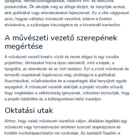
újságokat, termékcsomagolásokat, valamint film- és televíziós
produkciókat. Ők alkotják meg az átfogó dizájnt, és irányítják azokat,
akik grafikákat vagy elrendezéseket fejlesztenek. Ez a cikk végigvezet
azon, hogyan válhatsz művészeti vezetővé, kitérve a fizetési
elvárásokra, a szükséges készségekre és a követendő karrierútra.
A művészeti vezető szerepének
megértése
A művészeti vezető kreatív víziót és tervet dolgoz ki egy vizuális
projekthez, döntéseket hozva olyan elemekről, mint a képek, a
tipográfia, az elrendezés és az írott tartalom. Ezt a víziót művészek és
tervezők csapatának fogalmazza meg, jóváhagyva a grafikákat,
illusztrációkat, műalkotásokat és a csapattagok által benyújtott egyéb
anyagokat. A művészeti vezetők alakítják a projekt vizuális stílusát,
hogy megfeleljen a célközönség igényeinek, miközben biztosítják, hogy
a projekt határidőre és a költségvetésen belül maradjon.
Oktatási utak
Ahhoz, hogy valaki művészeti vezetővé váljon, általában legalább egy
művészeti vagy formatervezési területen szerzett alapképzésre és
korábbi munkatapasztalatra van szüksége. Az iparágtól függően a