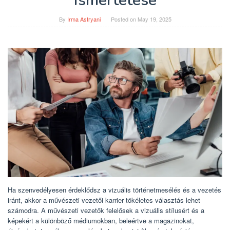
ismertetése
By
Irma Astryani
Posted on
May 19, 2025
Ha szenvedélyesen érdeklődsz a vizuális történetmesélés és a vezetés
iránt, akkor a művészeti vezetői karrier tökéletes választás lehet
számodra. A művészeti vezetők felelősek a vizuális stílusért és a
képekért a különböző médiumokban, beleértve a magazinokat,