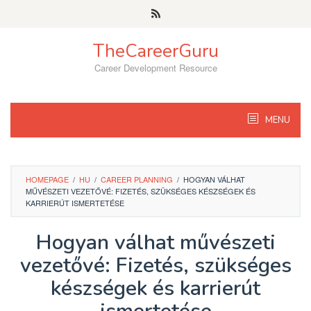
Skip
to
content
TheCareerGuru
Career Development Resource
MENU
HOMEPAGE
/
HU
/
CAREER PLANNING
/
HOGYAN VÁLHAT
MŰVÉSZETI VEZETŐVÉ: FIZETÉS, SZÜKSÉGES KÉSZSÉGEK ÉS
KARRIERÚT ISMERTETÉSE
Hogyan válhat művészeti
vezetővé: Fizetés, szükséges
készségek és karrierút