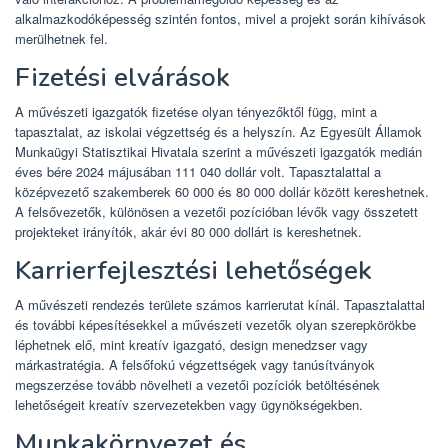
alkalmazkodóképesség szintén fontos, mivel a projekt során kihívások
merülhetnek fel.
Fizetési elvárások
A művészeti igazgatók fizetése olyan tényezőktől függ, mint a
tapasztalat, az iskolai végzettség és a helyszín. Az Egyesült Államok
Munkaügyi Statisztikai Hivatala szerint a művészeti igazgatók medián
éves bére 2024 májusában 111 040 dollár volt. Tapasztalattal a
középvezető szakemberek 60 000 és 80 000 dollár között kereshetnek.
A felsővezetők, különösen a vezetői pozícióban lévők vagy összetett
projekteket irányítók, akár évi 80 000 dollárt is kereshetnek.
Karrierfejlesztési lehetőségek
A művészeti rendezés területe számos karrierutat kínál. Tapasztalattal
és további képesítésekkel a művészeti vezetők olyan szerepkörökbe
léphetnek elő, mint kreatív igazgató, design menedzser vagy
márkastratégia. A felsőfokú végzettségek vagy tanúsítványok
megszerzése tovább növelheti a vezetői pozíciók betöltésének
lehetőségeit kreatív szervezetekben vagy ügynökségekben.
Munkakörnyezet és