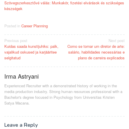
Szövegszerkesztővé válás: Munkakör, fizetési elvárások és szükséges
készségek
Posted in
Career Planning
Post
Previous post
Next post
Kuidas saada kunstijuhiks: palk,
Como se tornar um diretor de arte:
navigation
vajalikud oskused ja karjääritee
salário, habilidades necessárias e
selgitatud
plano de carreira explicados
Irma Astryani
Experienced Recruiter with a demonstrated history of working in the
media production industry.
Strong human resources professional
with a
Bachelor's degree focused in Psychology from Universitas Kristen
Satya Wacana.
Leave a Reply