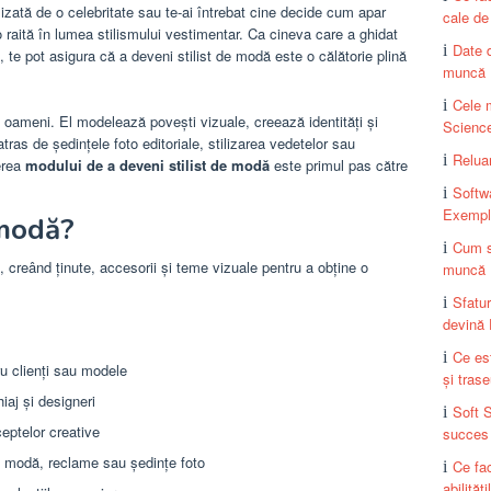
lizată de o celebritate sau te-ai întrebat cine decide cum apar
cale de
 o raită în lumea stilismului vestimentar. Ca cineva care a ghidat
Date 
, te pot asigura că a deveni stilist de modă este o călătorie plină
muncă
Cele 
 oameni. El modelează povești vizuale, creează identități și
Scienc
atras de ședințele foto editoriale, stilizarea vedetelor sau
Reluar
erea
modului de a deveni stilist de modă
este primul pas către
Softw
Exempl
 modă?
Cum s
i, creând ținute, accesorii și teme vizuale pentru a obține o
muncă
Sfatur
devină 
Ce est
ru clienți sau modele
și trase
iaj și designeri
Soft 
eptelor creative
succes
de modă, reclame sau ședințe foto
Ce fac
abilităț