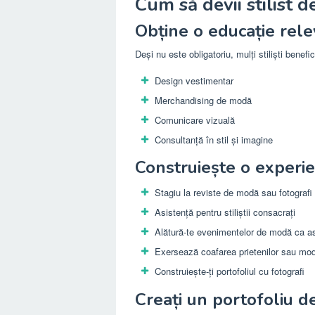
Cum să devii stilist 
Obține o educație relev
Deși nu este obligatoriu, mulți stiliști benef
Design vestimentar
Merchandising de modă
Comunicare vizuală
Consultanță în stil și imagine
Construiește o experie
Stagiu la reviste de modă sau fotografi
Asistență pentru stiliștii consacrați
Alătură-te evenimentelor de modă ca as
Exersează coafarea prietenilor sau mod
Construiește-ți portofoliul cu fotografi
Creați un portofoliu d