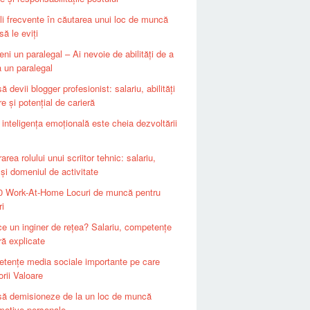
li frecvente în căutarea unui loc de muncă
ă le eviți
ni un paralegal – Ai nevoie de abilități de a
a un paralegal
 devii blogger profesionist: salariu, abilități
e și potențial de carieră
inteligența emoțională este cheia dezvoltării
area rolului unui scriitor tehnic: salariu,
i și domeniul de activitate
0 Work-At-Home Locuri de muncă pentru
ri
ce un inginer de rețea? Salariu, competențe
ră explicate
tențe media sociale importante pe care
orii Valoare
ă demisioneze de la un loc de muncă
motive personale