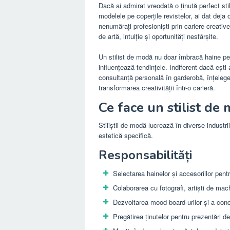
Dacă ai admirat vreodată o ținută perfect sti
modelele pe coperțile revistelor, ai dat deja
nenumărați profesioniști prin cariere creative
de artă, intuiție și oportunități nesfârșite.
Un stilist de modă nu doar îmbracă haine pe
influențează tendințele. Indiferent dacă ești 
consultanță personală în garderobă, înțeleg
transformarea creativității într-o carieră.
Ce face un stilist de
Stiliștii de modă lucrează în diverse industri
estetică specifică.
Responsabilități
Selectarea hainelor și accesoriilor pent
Colaborarea cu fotografi, artiști de mach
Dezvoltarea mood board-urilor și a conc
Pregătirea ținutelor pentru prezentări 