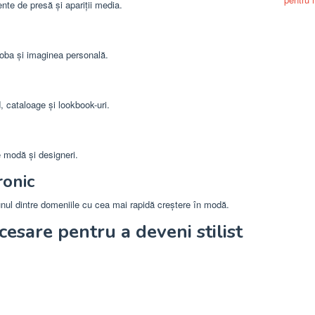
nte de presă și apariții media.
roba și imaginea personală.
, cataloage și lookbook-uri.
 modă și designeri.
ronic
unul dintre domeniile cu cea mai rapidă creștere în modă.
esare pentru a deveni stilist