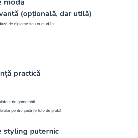
de modă
antă (opțională, dar utilă)
iciază de diplome sau cursuri în:
nță practică
istent de garderobă
elelor pentru ședințe foto de probă
e styling puternic