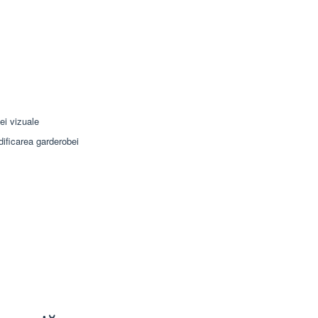
ei vizuale
dificarea garderobei