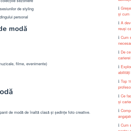
colecțiile sezoniere
Greșe
sesiunilor de styling
și cum s
ndingului personal
A deve
i de modă
reuși c
Cum să
necesar
De ce 
carierei
 muzicale, filme, evenimente)
Explor
abilităț
Top 1
profeso
modă
Ce fa
și carie
Compe
panii de modă de înaltă clasă și ședințe foto creative.
angajat
Cum s
pentru 