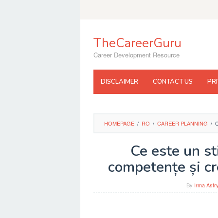
Skip
to
content
TheCareerGuru
Career Development Resource
DISCLAIMER
CONTACT US
PR
HOMEPAGE
/
RO
/
CAREER PLANNING
/
Ce este un st
competențe și cre
By
Irma Astr