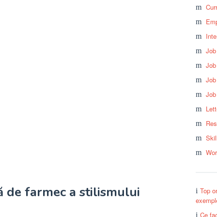
Cur
Emp
Int
Job
Job
Job
Job
Let
Res
Skil
Wor
 de farmec a stilismului
Top or
exempl
Ce fac