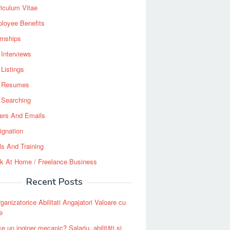
riculum Vitae
loyee Benefits
ernships
 Interviews
 Listings
 Resumes
 Searching
ters And Emails
ignation
ls And Training
k At Home / Freelance Business
Recent Posts
ganizatorice Abilitati Angajatori Valoare cu
e
e un inginer mecanic? Salariu, abilități și