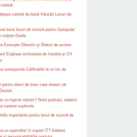
 carieră
despre carieră de bază Vânzări Locuri de
mai bune locuri de muncă pentru Computer
e majore Grads
e Exemple Obiectiv și Sfaturi de scriere
are Engineer scrisoarea de însoțire și CV
u
a corespunda Calificările la un loc de
i pentru elevii de liceu care doresc să
Doctori
e un inginer robotic? Rolul postului, salariul
ul carierei explicate
Skills importante pentru locul de muncă de
e un specialist în suport IT? Salariul,
ile și responsabilitățile postului