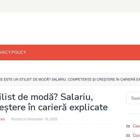
IVACY POLICY
CE ESTE UN STILIST DE MODĂ? SALARIU, COMPETENȚE ȘI CREȘTERE ÎN CARIERĂ E
ilist de modă? Salariu,
Search
for:
ștere în carieră explicate
yani
Posted on
November 19, 2025
Car
Cov