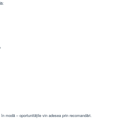
dă:
e
 în modă – oportunitățile vin adesea prin recomandări.