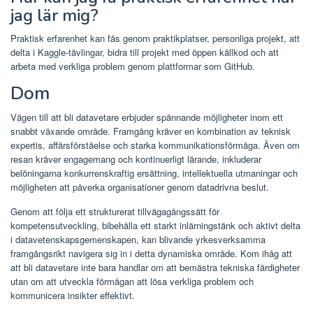
jag lär mig?
Praktisk erfarenhet kan fås genom praktikplatser, personliga projekt, att
delta i Kaggle-tävlingar, bidra till projekt med öppen källkod och att
arbeta med verkliga problem genom plattformar som GitHub.
Dom
Vägen till att bli datavetare erbjuder spännande möjligheter inom ett
snabbt växande område. Framgång kräver en kombination av teknisk
expertis, affärsförståelse och starka kommunikationsförmåga. Även om
resan kräver engagemang och kontinuerligt lärande, inkluderar
belöningarna konkurrenskraftig ersättning, intellektuella utmaningar och
möjligheten att påverka organisationer genom datadrivna beslut.
Genom att följa ett strukturerat tillvägagångssätt för
kompetensutveckling, bibehålla ett starkt inlärningstänk och aktivt delta
i datavetenskapsgemenskapen, kan blivande yrkesverksamma
framgångsrikt navigera sig in i detta dynamiska område. Kom ihåg att
att bli datavetare inte bara handlar om att bemästra tekniska färdigheter
utan om att utveckla förmågan att lösa verkliga problem och
kommunicera insikter effektivt.