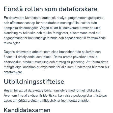
Förstå rollen som dataforskare
En datavetare kombinerar statistisk analys, programmeringsexpertis
och affärsmannaskap för att extrahera meningsfulla insikter från
komplexa datamängder. Vägen till att bli datavetare kräver en unik
blandning av tekniska och mjuka färdigheter, tillsammans med ett
engagemang för kontinuerligt lärande och anpassning till framväxande
teknologier.
Dagens datavetare arbetar inom olika branscher, från sjukvård och
finans till detaljhandel och teknik. Deras arbete påverkar kritiska
affärsbeslut, produktutveckling och strategisk planering. Att förstå detta
mångfaldiga landskap är avgörande för alla som funderar på hur man blir
dataforskare.
Utbildningsstiftelse
Resan för att bli datavetare börjar vanligtvis med formell utbildning.
Även om inte alla vägar är identiska, kan vissa pedagogiska milstolpar
avsevärt förbättra dina framtidsutsikter inom detta område.
Kandidatexamen