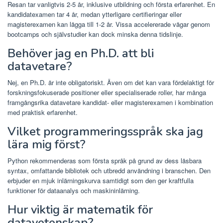
Resan tar vanligtvis 2-5 år, inklusive utbildning och första erfarenhet. En
kandidatexamen tar 4 år, medan ytterligare certifieringar eller
magisterexamen kan lägga till 1-2 år. Vissa accelererade vägar genom
bootcamps och självstudier kan dock minska denna tidslinje.
Behöver jag en Ph.D. att bli
datavetare?
Nej, en Ph.D. är inte obligatoriskt. Även om det kan vara fördelaktigt för
forskningsfokuserade positioner eller specialiserade roller, har många
framgångsrika datavetare kandidat- eller magisterexamen i kombination
med praktisk erfarenhet.
Vilket programmeringsspråk ska jag
lära mig först?
Python rekommenderas som första språk på grund av dess läsbara
syntax, omfattande bibliotek och utbredd användning i branschen. Den
erbjuder en mjuk inlärningskurva samtidigt som den ger kraftfulla
funktioner för dataanalys och maskininlärning.
Hur viktig är matematik för
datavetenskap?