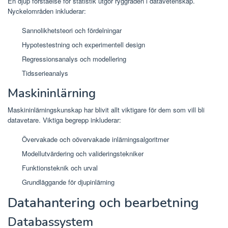
En djup förståelse för statistik utgör ryggraden i datavetenskap.
Nyckelområden inkluderar:
Sannolikhetsteori och fördelningar
Hypotestestning och experimentell design
Regressionsanalys och modellering
Tidsserieanalys
Maskininlärning
Maskininlärningskunskap har blivit allt viktigare för dem som vill bli
datavetare. Viktiga begrepp inkluderar:
Övervakade och oövervakade inlärningsalgoritmer
Modellutvärdering och valideringstekniker
Funktionsteknik och urval
Grundläggande för djupinlärning
Datahantering och bearbetning
Databassystem