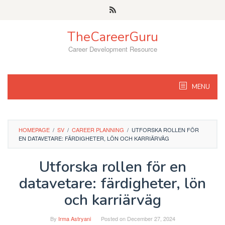
Skip
to
content
TheCareerGuru
Career Development Resource
MENU
HOMEPAGE
/
SV
/
CAREER PLANNING
/
UTFORSKA ROLLEN FÖR
EN DATAVETARE: FÄRDIGHETER, LÖN OCH KARRIÄRVÄG
Utforska rollen för en
datavetare: färdigheter, lön
och karriärväg
By
Irma Astryani
Posted on
December 27, 2024