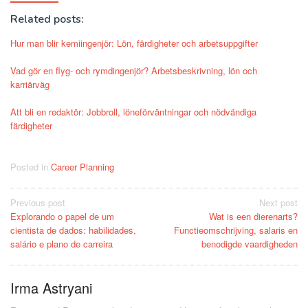
Related posts:
Hur man blir kemiingenjör: Lön, färdigheter och arbetsuppgifter
Vad gör en flyg- och rymdingenjör? Arbetsbeskrivning, lön och
karriärväg
Att bli en redaktör: Jobbroll, löneförväntningar och nödvändiga
färdigheter
Posted in
Career Planning
Post
Previous post
Next post
Explorando o papel de um
Wat is een dierenarts?
navigation
cientista de dados: habilidades,
Functieomschrijving, salaris en
salário e plano de carreira
benodigde vaardigheden
Irma Astryani