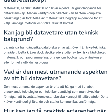
Matematik, särskilt statistik och linjär algebra, är grundläggande för
datavetenskap. Medan verktyg och bibliotek kan hantera komplexa
beräkningar, är förståelse av matematiska begrepp avgörande för att
välja lämpliga metoder och tolka resultat korrekt.
Kan jag bli datavetare utan teknisk
bakgrund?
Ja, många framgångsrika dataforskare har gått över från icke-tekniska
områden. Detta kräver dock dedikerade studier av tekniska färdigheter,
matematik och programmering, ofta genom bootcamps, onlinekurser
eller formella utbildningsprogram.
Vad är den mest utmanande aspekten
av att bli datavetare?
Den mest utmanande aspekten är ofta att hänga med i snabbt
utvecklande teknologier och tekniker samtidigt som man utvecklar
förmågan att översätta komplexa tekniska koncept till affärsvärde. Detta
kräver kontinuerligt lärande och starka kommunikationsförmåga.
Hur kan jag få praktisk erfarenhet när