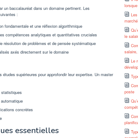
lorsque
 un baccalauréat dans un domaine pertinent. Les
suivantes :
Les
marché 
on fondamentale et une réflexion algorithmique
Qu’
des compétences analytiques et quantitatives cruciales
le sala
de résolution de problèmes et de pensée systématique
Com
salaire
lisés axés directement sur le domaine
Le r
dévelop
 études supérieures pour approfondir leur expertise. Un master
Typ
Com
poste
statistiques
e automatique
Qu’
compéte
ications concrètes
Com
ie
planific
es essentielles
Typ
exempl