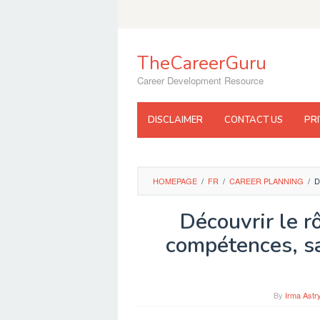
Skip
to
content
TheCareerGuru
Career Development Resource
DISCLAIMER
CONTACT US
PR
HOMEPAGE
/
FR
/
CAREER PLANNING
/
D
Découvrir le r
compétences, s
By
Irma Astr