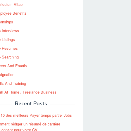
riculum Vitae
ployee Benefits
ernships
 Interviews
 Listings
b Resumes
b Searching
ters And Emails
ignation
lls And Training
rk At Home / Freelance Business
Recent Posts
 10 des meilleurs Payer temps partiel Jobs
ment rédiger un résumé de carrière
ionnant pour votre CV