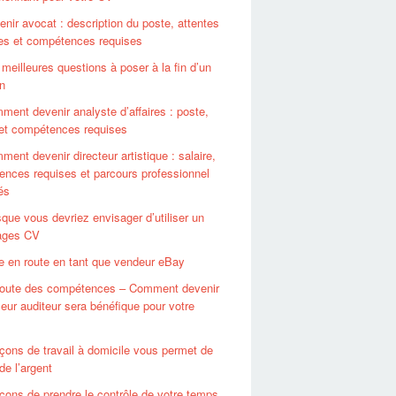
enir avocat : description du poste, attentes
les et compétences requises
meilleures questions à poser à la fin d’un
en
ment devenir analyste d’affaires : poste,
 et compétences requises
ent devenir directeur artistique : salaire,
nces requises et parcours professionnel
és
sque vous devriez envisager d’utiliser un
ages CV
e en route en tant que vendeur eBay
coute des compétences – Comment devenir
leur auditeur sera bénéfique pour votre
açons de travail à domicile vous permet de
de l’argent
açons de prendre le contrôle de votre temps