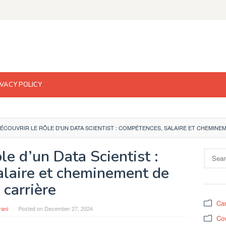
IVACY POLICY
ÉCOUVRIR LE RÔLE D'UN DATA SCIENTIST : COMPÉTENCES, SALAIRE ET CHEMINE
ôle d’un Data Scientist :
Search
for:
alaire et cheminement de
carrière
Car
yani
Posted on
December 27, 2024
Cov