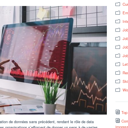
Cur
Em
Int
Job
Job
Jo
Jo
Let
Res
Ski
Wo
Top
Com
ation de données sans précédent, rendant le rôle de data
impress
 les organisations s’efforcent de donner un sens à de vastes