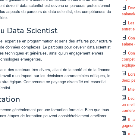
nt devenir data scientist est devenu un parcours professionnel
Dev
 les aspects du parcours de data scientist, des compétences de
salaria
ière.
Les 
u Data Scientist
entreti
Com
e, expertise en programmation et sens des affaires pour extraire
salaire
s de données complexes. Le parcours pour devenir data scientist
s techniques et générales, ainsi qu’un engagement envers
Comm
 technologies émergentes.
compéte
expliqu
dans des secteurs très divers, allant de la santé et de la finance
Lor
r travail a un impact sur les décisions commerciales critiques, le
deux p
n stratégique. Comprendre ce paysage diversifié est essentiel
entist.
Mis
cation
L’é
un meil
mmence généralement par une formation formelle. Bien que tous
carrière
aines étapes de formation peuvent considérablement améliorer
5 f
gagner 
5 f