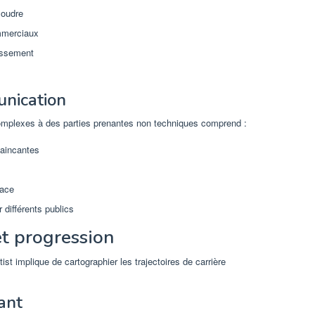
soudre
ommerciaux
tissement
nication
omplexes à des parties prenantes non techniques comprend :
vaincantes
cace
différents publics
et progression
t implique de cartographier les trajectoires de carrière
ant