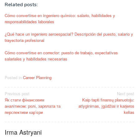
Related posts:
Cómo convertirse en ingeniero químico: salario, habilidades y
responsabilidades laborales
¿Qué hace un ingeniero aeroespacial? Descripción del puesto, salario y
trayectoria profesional
Cómo convertirse en corrector: puesto de trabajo, expectativas
salariales y habilidades necesarias
Posted in
Career Planning
Post
Previous post
Next post
Як стати фінансовим
Kaip tapti finansų planuotoju:
navigation
аналітиком: ролі, зарплата та
atlyginimas, įgūdžiai ir karjeros
перспективи кар’єри
kelias
Irma Astryani