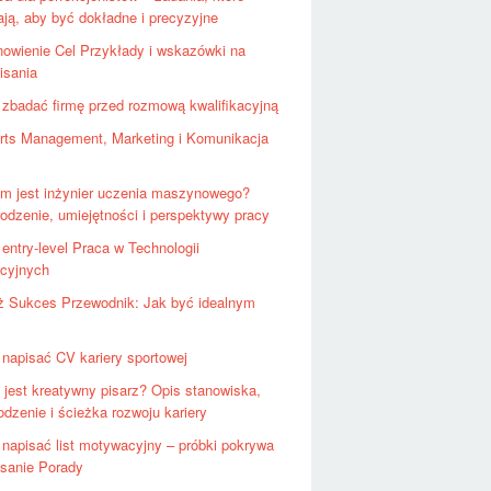
ą, aby być dokładne i precyzyjne
owienie Cel Przykłady i wskazówki na
isania
 zbadać firmę przed rozmową kwalifikacyjną
rts Management, Marketing i Komunikacja
m jest inżynier uczenia maszynowego?
dzenie, umiejętności i perspektywy pracy
 entry-level Praca w Technologii
acyjnych
ż Sukces Przewodnik: Jak być idealnym
 napisać CV kariery sportowej
 jest kreatywny pisarz? Opis stanowiska,
dzenie i ścieżka rozwoju kariery
 napisać list motywacyjny – próbki pokrywa
Pisanie Porady