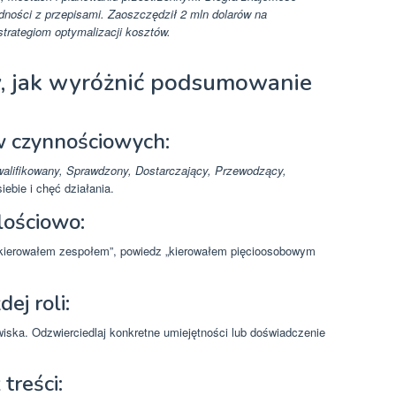
ości z przepisami. Zaoszczędził 2 mln dolarów na
strategiom optymalizacji kosztów.
y, jak wyróżnić podsumowanie
 czynnościowych:
alifikowany, Sprawdzony, Dostarczający, Przewodzący,
ebie i chęć działania.
lościowo:
„kierowałem zespołem”, powiedz „kierowałem pięcioosobowym
j roli:
ska. Odzwierciedlaj konkretne umiejętności lub doświadczenie
treści: