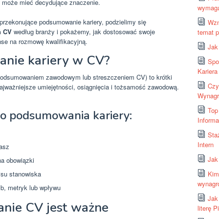
może mieć decydujące znaczenie.
wymagaj
rzekonujące podsumowanie kariery, podzielimy się
Wzn
ń CV
według branży i pokażemy, jak dostosować swoje
temat p
e na rozmowę kwalifikacyjną.
Jak
nie kariery w CV?
Spo
Kariera
podsumowaniem zawodowym lub streszczeniem CV) to krótki
Czy
najważniejsze umiejętności, osiągnięcia i tożsamość zawodową.
Wynagro
Top
o podsumowania kariery:
Inform
Sta
Intern
gasz
Jak
 na obowiązki
isu stanowiska
Kim
wynagro
b, metryk lub wpływu
Jak
nie CV jest ważne
literę 