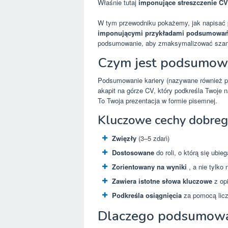
Właśnie tutaj
imponujące streszczenie CV
W tym przewodniku pokażemy, jak napisać p
imponującymi przykładami podsumowa
podsumowanie, aby zmaksymalizować szans
Czym jest podsumowa
Podsumowanie kariery (nazywane również 
akapit na górze CV, który podkreśla Twoje 
To Twoja prezentacja w formie pisemnej.
Kluczowe cechy dobreg
Zwięzły
(3–5 zdań)
Dostosowane
do roli, o którą się ubie
Zorientowany na wyniki
, a nie tylko
Zawiera istotne słowa kluczowe
z op
Podkreśla osiągnięcia
za pomocą licz
Dlaczego podsumowa