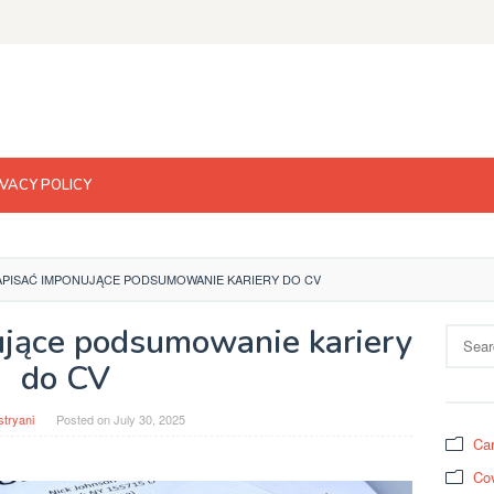
IVACY POLICY
APISAĆ IMPONUJĄCE PODSUMOWANIE KARIERY DO CV
ujące podsumowanie kariery
Search
for:
do CV
stryani
Posted on
July 30, 2025
Car
Cov