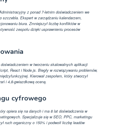
 Administracyjny z ponad 7-letnim doświadczeniem we
go szczebla. Ekspert w zarządzaniu kalendarzem,
jonowaniu biura. Zmniejszył liczbę konfliktów w
ktywność zespołu dzięki usprawnieniu procesów
mowania
m doświadczeniem w tworzeniu skalowalnych aplikacji
ript, React i Node.js. Biegły w rozwiązywaniu problemów,
iędzyfunkcyjnej. Kierował zespołem, który stworzył
rań i 4,8-gwiazdkową oceną.
ngu cyfrowego
óry opiera się na danych i ma 8 lat doświadczenia w
rketingowych. Specjalizuje się w SEO, PPC, marketingu
szył ruch organiczny o 150% i podwoił liczbę leadów