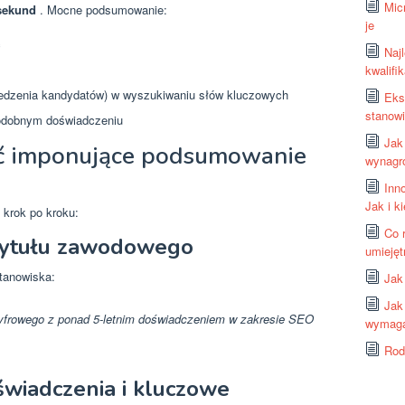
Mic
sekund
. Mocne podsumowanie:
je
ć
Naj
kwalifi
zenia kandydatów) w wyszukiwaniu słów kluczowych
Eks
stanowi
odobnym doświadczeniu
Jak
sać imponujące podsumowanie
wynagro
Inn
Jak i k
 krok po kroku:
Co 
 tytułu zawodowego
umiejęt
stanowiska:
Jak
Jak
cyfrowego z ponad 5-letnim doświadczeniem w zakresie SEO
wymagan
Rod
świadczenia i kluczowe