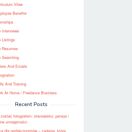
riculum Vitae
ployee Benefits
ernships
 Interviews
 Listings
b Resumes
b Searching
ters And Emails
ignation
lls And Training
rk At Home / Freelance Business
Recent Posts
 zostać fotografem: stanowisko, pensja i
ne umiejętności
ca dla perfekcjonistów – zadania, które