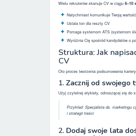
Wielu rekruterów skanuje CV w ciągu
6–10 
Natychmiast komunikuje Twoją wartoś
Ustala ton dla reszty CV
Pomaga systemom ATS (systemom śled
Wyróżnia Cię spośród kandydatów o p
Struktura: Jak napi
CV
Oto proces tworzenia podsumowania kariery
1.
Zacznij od swojego
Użyj czytelnej etykiety, odnoszącej się do 
Przykład:
Specjalista ds. marketingu 
i strategii treści
2.
Dodaj swoje lata do