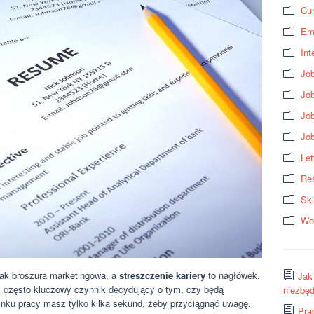
Cur
Em
Int
Job
Job
Jo
Jo
Let
Res
Ski
Wo
 jak broszura marketingowa, a
streszczenie kariery
to nagłówek.
Jak
y i często kluczowy czynnik decydujący o tym, czy będą
niezbęd
nku pracy masz tylko kilka sekund, żeby przyciągnąć uwagę.
Pra