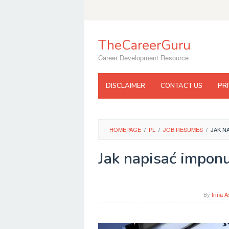
Skip
to
content
TheCareerGuru
Career Development Resource
DISCLAIMER
CONTACT US
PR
HOMEPAGE
/
PL
/
JOB RESUMES
/
JAK N
Jak napisać impon
By
Irma A