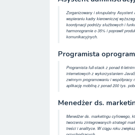
Zorganizowany i skrupulatny Asystent
wspieraniu kadry kierowniczej wyższe
koordynacji podróży służbowych i funkc
harmonogramie o 35% i poprawił produ
komunikacyjnych.
Programista oprogra
Programista full-stack z ponad 6-letni
internetowych z wykorzystaniem JavaSc
zwinnym programowaniu i współpracy m
aplikację mobilną z ponad 200 tys. pob
Menedżer ds. marketi
Menedżer ds. marketingu cyfrowego, kt
tworzeniu zintegrowanych strategii ma
treści i analityce. W ciągu roku zwięk
przychodzących.