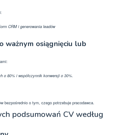
i:
form CRM i generowania leadów
o ważnym osiągnięciu lub
kami:
ch o 80% i współczynnik konwersji o 30%.
ów bezpośrednio o tym, czego potrzebuje pracodawca.
cych podsumowań CV według
jny