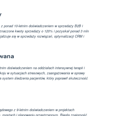
y
 z ponad 10-letnim doświadczeniem w sprzedaży B2B i
znaczone kwoty sprzedaży o 120% i pozyskał ponad 3 mln
lizuje się w sprzedaży rozwiązań, optymalizacji CRM i
owana
etnim doświadczeniem na oddziałach intensywnej terapii i
koju w sytuacjach stresowych, zaangażowania w sprawy
a system śledzenia pacjentów, który poprawił skuteczność
lądowego z 9-letnim doświadczeniem w projektach
ch, mostach i planowaniu przestrzennym. Biegła znajomość