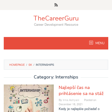
Skip
to
content
TheCareerGuru
Career Development Resource
MENU
HOMEPAGE
/
SK
/
INTERNSHIPS
Category: Internships
Najlepší čas na
prihlásenie sa na stáž
By
Irma Astryani
Posted on
December 18, 2021
Kedy je najlepšie požiadať o