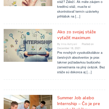
stáž? Záleží. Ak máte záujem o
kreditnú stáž, musíte si
skontrolovať termín uzávierky
prihlášok na […]
Ako zo svojej stáže
vyťažiť maximum
By
Irma Astryani
Posted on
December 18, 2021
Pre mnohých vysokoškolákov a
čerstvých absolventov je prax
takmer požiadavkou budúceho
zamestnania na plný úväzok. Bez
stáže sú dokonca aj […]
Summer Job alebo
Internship – Čo je pre