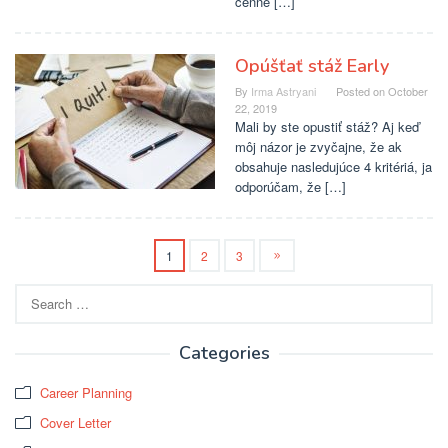
cenné […]
Opúšťať stáž Early
By
Irma Astryani
Posted on
October
22, 2019
Mali by ste opustiť stáž? Aj keď
môj názor je zvyčajne, že ak
obsahuje nasledujúce 4 kritériá, ja
odporúčam, že […]
1
2
3
Search
for:
Categories
Career Planning
Cover Letter