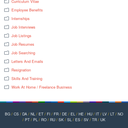
Curriculum Vitae
Employee Benefits
Internships
Job Interviews
Job Listings
Job Resumes
Job Searching
Letters And Emails
Resignation
Skills And Training
Work At Home / Freelance Business
BG
/
CS
/
DA
/
NL
/
ET
/
FI
/
FR
/
DE
/
EL
/
HE
/
HU
/
IT
/
LV
/
LT
/
NO
/
PT
/
PL
/
RO
/
RU
/
SK
/
SL
/
ES
/
SV
/
TR
/
UK