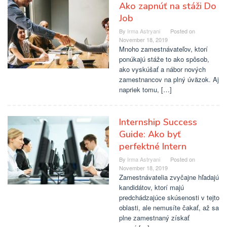
Ako zapnúť na stáži Do
Job
By
Irma Astryani
Posted on
November 18, 2019
Mnoho zamestnávateľov, ktorí
ponúkajú stáže to ako spôsob,
ako vyskúšať a nábor nových
zamestnancov na plný úväzok. Aj
napriek tomu, […]
Internship Success
Guide: Ako byť
perfektné Intern
By
Irma Astryani
Posted on
November 18, 2019
Zamestnávatelia zvyčajne hľadajú
kandidátov, ktorí majú
predchádzajúce skúsenosti v tejto
oblasti, ale nemusíte čakať, až sa
plne zamestnaný získať