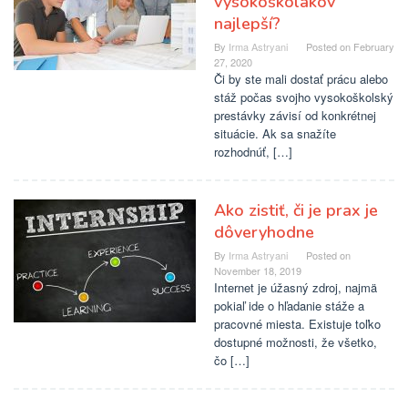
vysokoškolákov
najlepší?
By
Irma Astryani
Posted on
February
27, 2020
Či by ste mali dostať prácu alebo
stáž počas svojho vysokoškolský
prestávky závisí od konkrétnej
situácie. Ak sa snažíte
rozhodnúť, […]
Ako zistiť, či je prax je
dôveryhodne
By
Irma Astryani
Posted on
November 18, 2019
Internet je úžasný zdroj, najmä
pokiaľ ide o hľadanie stáže a
pracovné miesta. Existuje toľko
dostupné možnosti, že všetko,
čo […]