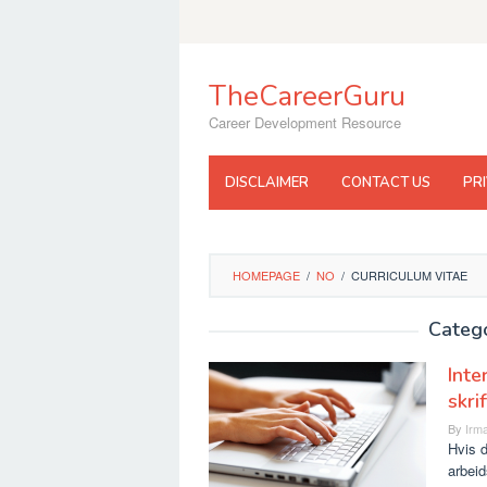
Skip
to
content
TheCareerGuru
Career Development Resource
DISCLAIMER
CONTACT US
PR
HOMEPAGE
/
NO
/
CURRICULUM VITAE
Catego
Inte
skrif
By
Irma
Hvis 
arbeid