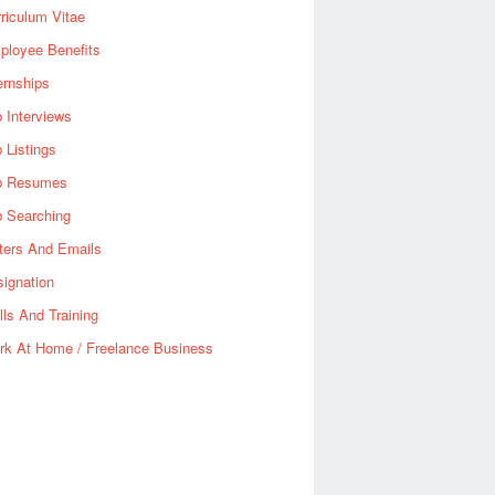
riculum Vitae
ployee Benefits
ernships
 Interviews
 Listings
b Resumes
b Searching
ters And Emails
ignation
lls And Training
rk At Home / Freelance Business