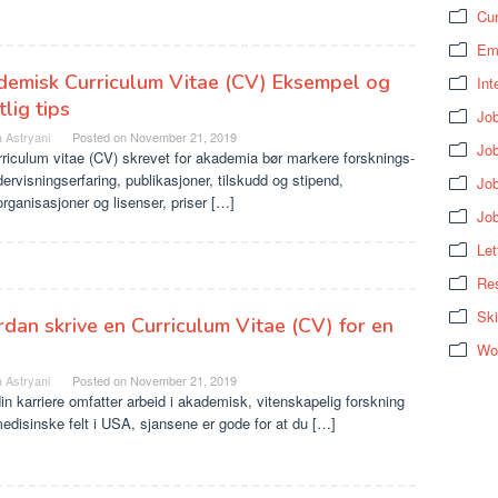
Cur
Em
emisk Curriculum Vitae (CV) Eksempel og
Int
tlig tips
Job
 Astryani
Posted on
November 21, 2019
Job
riculum vitae (CV) skrevet for akademia bør markere forsknings-
ervisningserfaring, publikasjoner, tilskudd og stipend,
Jo
rganisasjoner og lisenser, priser […]
Jo
Let
Res
Ski
dan skrive en Curriculum Vitae (CV) for en
b
Wo
 Astryani
Posted on
November 21, 2019
in karriere omfatter arbeid i akademisk, vitenskapelig forskning
medisinske felt i USA, sjansene er gode for at du […]