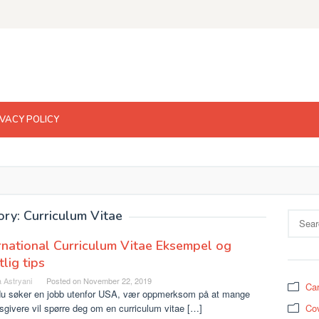
IVACY POLICY
ry: Curriculum Vitae
Search
for:
rnational Curriculum Vitae Eksempel og
tlig tips
 Astryani
Posted on
November 22, 2019
Car
du søker en jobb utenfor USA, vær oppmerksom på at mange
sgivere vil spørre deg om en curriculum vitae […]
Cov