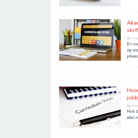
Akad
skrif
By
Irma
En cur
og und
yrkeso
Hvor
job
By
Irma
Hvis d
eller 