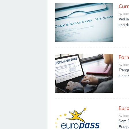
Curr
By
Irma
Ved sø
kan du
Form
By
Irma
Trenge
kjent 
Euro
By
Irma
Som EU
Europa