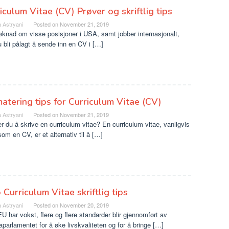
iculum Vitae (CV) Prøver og skriftlig tips
 Astryani
Posted on
November 21, 2019
knad om visse posisjoner i USA, samt jobber internasjonalt,
 bli pålagt å sende inn en CV i […]
atering tips for Curriculum Vitae (CV)
 Astryani
Posted on
November 21, 2019
r du å skrive en curriculum vitae? En curriculum vitae, vanligvis
som en CV, er et alternativ til å […]
 Curriculum Vitae skriftlig tips
 Astryani
Posted on
November 20, 2019
 har vokst, flere og flere standarder blir gjennomført av
parlamentet for å øke livskvaliteten og for å bringe […]