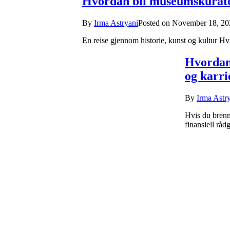
Hvordan bli museumskurator
By
Irma Astryani
Posted on
November 18, 20
En reise gjennom historie, kunst og kultur H
Hvordan 
og karri
By
Irma Astr
Hvis du brenn
finansiell rå