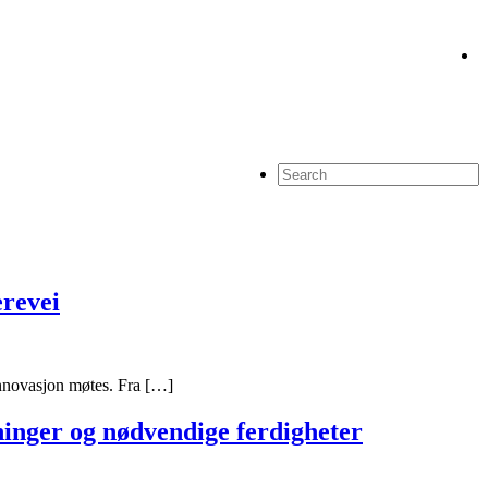
erevei
 innovasjon møtes. Fra […]
tninger og nødvendige ferdigheter