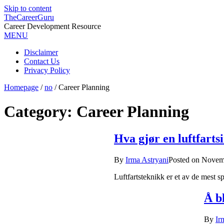
Skip to content
TheCareerGuru
Career Development Resource
MENU
Disclaimer
Contact Us
Privacy Policy
Homepage
/
no
/
Career Planning
Category: Career Planning
Hva gjør en luftfarts
By
Irma Astryani
Posted on
Novemb
Luftfartsteknikk er et av de mest 
Å b
By
Ir