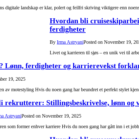
ns digitale landskap er klar, polert og feilfri skriving viktigere enn no
Hvordan bli cruiseskiparbeid
ferdigheter
By
Irma Astryani
Posted on
November 19, 20
Livet og karrieren til sjøs – en unik vei til a
? Lønn, ferdigheter og karrierevekst forkla
er 19, 2025
en av motestyling Hvis du noen gang har beundret et perfekt stylet kjen
i rekrutterer: Stillingsbeskrivelse, lønn og 
ma Astryani
Posted on
November 19, 2025
ren som former enhver karriere Hvis du noen gang har gått inn i et jobb