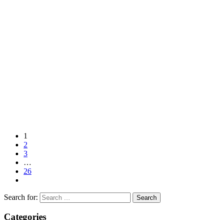
1
2
3
…
26
Search for:
Categories