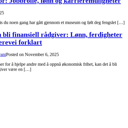
: Jobbrolle, lønn og karrieremuligheter
25
vis du noen gang har gått gjennom et museum og følt deg fengslet […]
bli finansiell rådgiver: Lønn, ferdigheter
erevei forklart
yani
Posted on
November 6, 2025
er for å hjelpe andre med å oppnå økonomisk frihet, kan det å bli
dgiver være en […]