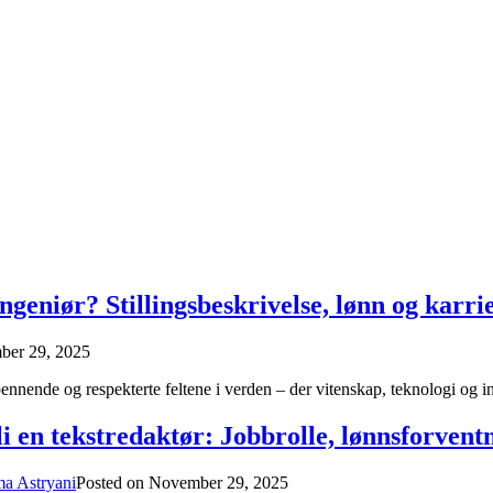
ingeniør? Stillingsbeskrivelse, lønn og karri
er 29, 2025
spennende og respekterte feltene i verden – der vitenskap, teknologi og
li en tekstredaktør: Jobbrolle, lønnsforven
ma Astryani
Posted on
November 29, 2025