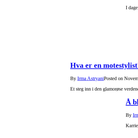
I dage
Hva er en motestylist
By
Irma Astryani
Posted on
Novemb
Et steg inn i den glamorøse verden
Å bl
By
Ir
Karrie