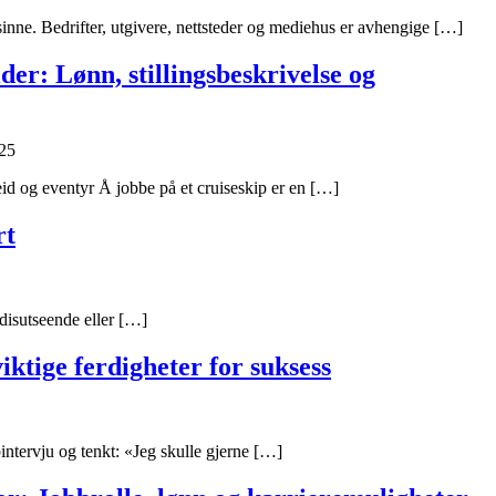
ensinne. Bedrifter, utgivere, nettsteder og mediehus er avhengige […]
er: Lønn, stillingsbeskrivelse og
25
rbeid og eventyr Å jobbe på et cruiseskip er en […]
rt
disutseende eller […]
viktige ferdigheter for suksess
intervju og tenkt: «Jeg skulle gjerne […]