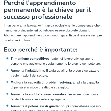
Perché l’apprendimento
permanente è la chiave per il
successo professionale
In un panorama lavorativo in rapida evoluzione, le competenze che ti
hanno reso vincente ieri potrebbero essere obsolete domani.
Abbracciare l’apprendimento continuo ti garantisce di essere sempre
pronto per il futuro.
Ecco perché è importante:
Ti mantiene competitivo:
i datori di lavoro privilegiano le
persone che aggiornano costantemente le proprie competenze.
Aumenta l’adattabilità:
ti aiuta ad affrontare con sicurezza le
trasformazioni del settore.
Migliora la capacità di problem solving:
amplia la capacità
di pensare in modo creativo e strategico.
Aumenta la soddisfazione lavorativa:
imparare cose nuove
rende il lavoro stimolante e appagante.
Aumenta il potenziale di guadagno:
più competenze spesso
portano a migliori offerte di lavoro e promozioni.