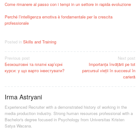
Come rimanere al passo con i tempi in un settore in rapida evoluzione
Perché l’intelligenza emotiva è fondamentale per la crescita
professionale
Posted in
Skills and Training
Post
Previous post
Next post
Безкоштовні та платні кар’єрні
Importanța învățării pe tot
navigation
курси: у що варто інвестувати?
parcursul vieții în succesul în
carieră
Irma Astryani
Experienced Recruiter with a demonstrated history of working in the
media production industry.
Strong human resources professional
with a
Bachelor's degree focused in Psychology from Universitas Kristen
Satya Wacana.