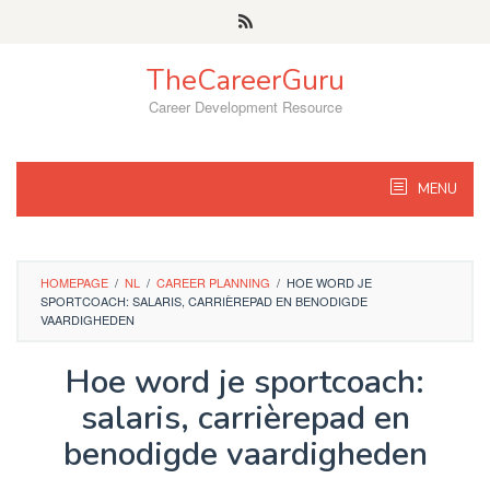
Skip
to
content
TheCareerGuru
Career Development Resource
MENU
HOMEPAGE
/
NL
/
CAREER PLANNING
/
HOE WORD JE
SPORTCOACH: SALARIS, CARRIÈREPAD EN BENODIGDE
VAARDIGHEDEN
Hoe word je sportcoach:
salaris, carrièrepad en
benodigde vaardigheden