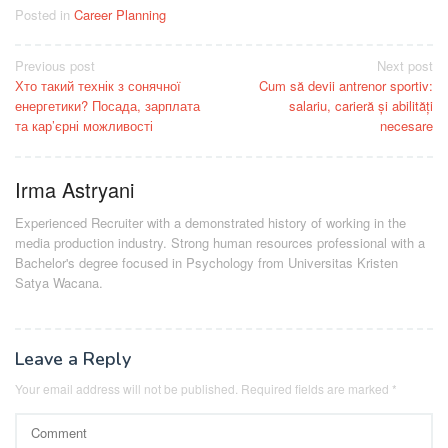
Posted in
Career Planning
Post
Previous post
Next post
Хто такий технік з сонячної
Cum să devii antrenor sportiv:
navigation
енергетики? Посада, зарплата
salariu, carieră și abilități
та кар’єрні можливості
necesare
Irma Astryani
Experienced Recruiter with a demonstrated history of working in the
media production industry.
Strong human resources professional
with a
Bachelor's degree focused in Psychology from Universitas Kristen
Satya Wacana.
Leave a Reply
Your email address will not be published.
Required fields are marked
*