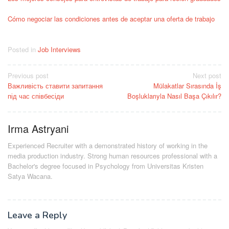
Cómo negociar las condiciones antes de aceptar una oferta de trabajo
Posted in
Job Interviews
Post
Previous post
Next post
Важливість ставити запитання
Mülakatlar Sırasında İş
navigation
під час співбесіди
Boşluklarıyla Nasıl Başa Çıkılır?
Irma Astryani
Experienced Recruiter with a demonstrated history of working in the
media production industry.
Strong human resources professional
with a
Bachelor's degree focused in Psychology from Universitas Kristen
Satya Wacana.
Leave a Reply