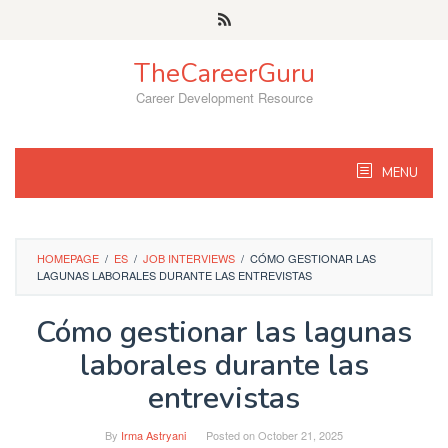
Skip
to
content
TheCareerGuru
Career Development Resource
MENU
HOMEPAGE
/
ES
/
JOB INTERVIEWS
/
CÓMO GESTIONAR LAS
LAGUNAS LABORALES DURANTE LAS ENTREVISTAS
Cómo gestionar las lagunas
laborales durante las
entrevistas
By
Irma Astryani
Posted on
October 21, 2025