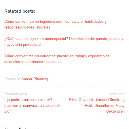
Related posts:
Cómo convertirse en ingeniero químico: salario, habilidades y
responsabilidades laborales
¿Qué hace un ingeniero aeroespacial? Descripción del puesto, salario y
trayectoria profesional
Cómo convertirse en corrector: puesto de trabajo, expectativas
salariales y habilidades necesarias
Posted in
Career Planning
Post
Previous post
Next post
Що робить автор контенту?
Siber Güvenlik Uzmanı Olmak: İş
navigation
Зарплата, навички та кар’єрний
Rolü, Beceriler ve Maaş
ріст
Beklentileri