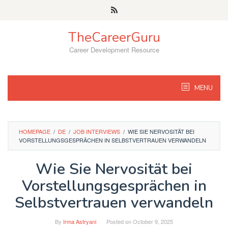
Skip
to
content
TheCareerGuru
Career Development Resource
MENU
HOMEPAGE
/
DE
/
JOB INTERVIEWS
/
WIE SIE NERVOSITÄT BEI
VORSTELLUNGSGESPRÄCHEN IN SELBSTVERTRAUEN VERWANDELN
Wie Sie Nervosität bei
Vorstellungsgesprächen in
Selbstvertrauen verwandeln
By
Irma Astryani
Posted on
October 9, 2025