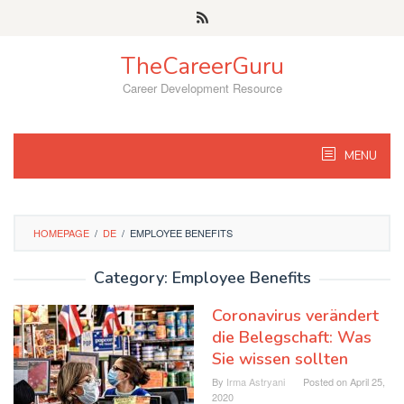
Skip
to
content
TheCareerGuru
Career Development Resource
MENU
HOMEPAGE
/
DE
/
EMPLOYEE BENEFITS
Category: Employee Benefits
Coronavirus verändert
die Belegschaft: Was
Sie wissen sollten
By
Irma Astryani
Posted on
April 25,
2020