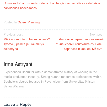
Como se tornar um revisor de textos: função, expectativas salariais e
habilidades necessárias
Posted in
Career Planning
Post
Previous post
Next post
Mikä on sertifioitu talousneuvoja?
Что такое сертифицированный
navigation
Työrooli, palkka ja urakehitys
финансовый консультант? Роль,
selitettynä
зарплата и карьерный путь
Irma Astryani
Experienced Recruiter with a demonstrated history of working in the
media production industry.
Strong human resources professional
with a
Bachelor's degree focused in Psychology from Universitas Kristen
Satya Wacana.
Leave a Reply