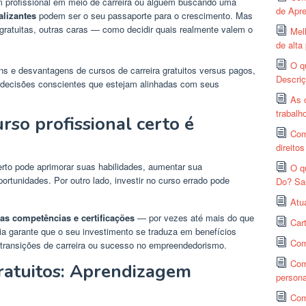
 profissional em meio de carreira ou alguém buscando uma
de Apr
alizantes
podem ser o seu passaporte para o crescimento. Mas
ratuitas, outras caras — como decidir quais realmente valem o
Mel
de alt
O q
ns e desvantagens de cursos de carreira gratuitos versus pagos,
Descriç
 decisões conscientes que estejam alinhadas com seus
As 
trabalh
rso profissional certo é
Com
direito
rto pode aprimorar suas habilidades, aumentar sua
O q
ortunidades. Por outro lado, investir no curso errado pode
Do? Sal
Atua
as competências e certificações
— por vezes até mais do que
Car
a garante que o seu investimento se traduza em benefícios
Com
 transições de carreira ou sucesso no empreendedorismo.
Com
ratuitos: Aprendizagem
persona
Com