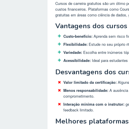
Cursos de carreira gratuitos são um ótimo 
custos financeiros. Plataformas como Cour
gratuitas em áreas como ciência de dados, 
Vantagens dos cursos d
Custo-benefício:
Aprenda sem risco fi
Flexibilidade:
Estude no seu próprio ri
Variedade:
Escolha entre inúmeros tóp
Acessibilidade:
Ideal para estudantes
Desvantagens dos curs
Valor limitado da certificação:
Alguns
Menos responsabilidade:
A ausência 
comprometimento.
Interação mínima com o instrutor:
ge
feedback limitado.
Melhores plataformas 