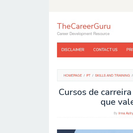
Skip
to
content
TheCareerGuru
Career Development Resource
DISCLAIMER
CONTACT US
PR
HOMEPAGE
/
PT
/
SKILLS AND TRAINING
/
Cursos de carreira
que vale
By
Irma Astr