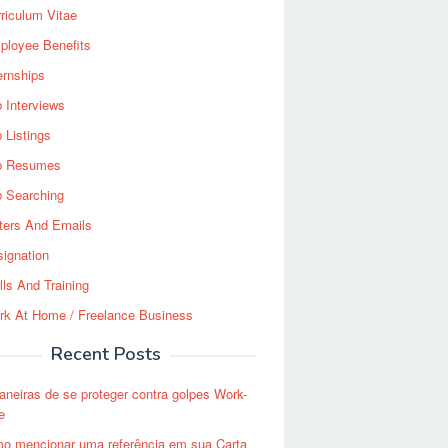
riculum Vitae
ployee Benefits
ernships
 Interviews
 Listings
b Resumes
b Searching
ters And Emails
ignation
lls And Training
rk At Home / Freelance Business
Recent Posts
aneiras de se proteger contra golpes Work-
e
o mencionar uma referência em sua Carta