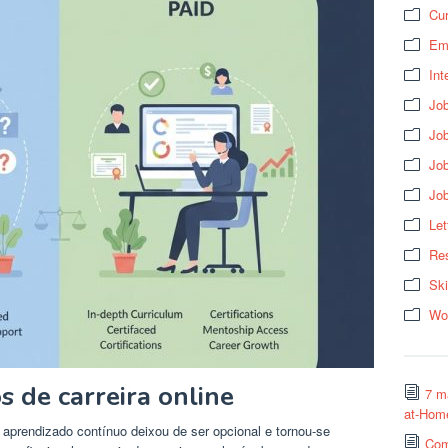
Cur
Em
Int
Job
Job
Jo
Jo
Let
Res
Ski
Wo
s de carreira online
7 m
at-Hom
 aprendizado contínuo deixou de ser opcional e tornou-se
Com