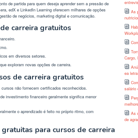
entrevi
ponto de partida para quem deseja aprender sem a pressão de
sera, edX e LinkedIn Learning oferecem milhares de opções
As 
gestão de negócios, marketing digital e comunicação.
nutricio
e carreira gratuitos
Hab
Workpl
nanceiro.
Com
tmo.
Tor
icos em diversos setores.
Cargo, 
 que exploram novas opções de carreira.
Anú
ea letr
os de carreira gratuitos
Com
 cursos não fornecem certificados reconhecidos.
salário
de investimento financeiro geralmente significa menor
Per
melhor
ralmente o aprendizado é feito no próprio ritmo, com
As 
de agr
gratuitas para cursos de carreira